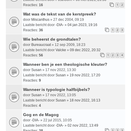
Reacties:
16
1
2
Wat was de tekst van de kerstpreek?
door
Miscanthus
» 27 dec 2004, 09:19
Laatste bericht door
-DIA-
»
04 jan 2023, 19:16
Reacties:
36
1
2
3
Wie beheerst de grondtalen?
door
Bureaucraat
» 12 sep 2009, 18:23
Laatste bericht door
Valcke
»
09 dec 2022, 20:32
Reacties:
56
1
2
3
4
Wanneer ben je een theologische kleuter?
door
Susan
» 17 nov 2022, 13:30
Laatste bericht door
Susan
»
19 nov 2022, 17:20
Reacties:
9
Wanneer is typologie halfbijbels?
door
Susan
» 17 nov 2022, 13:05
Laatste bericht door
Susan
»
18 nov 2022, 16:13
Reacties:
4
Gog en de Magog
door
-DIA-
» 22 jul 2015, 10:05
Laatste bericht door
-DIA-
»
02 nov 2022, 13:49
Reacties:
38
1
2
3