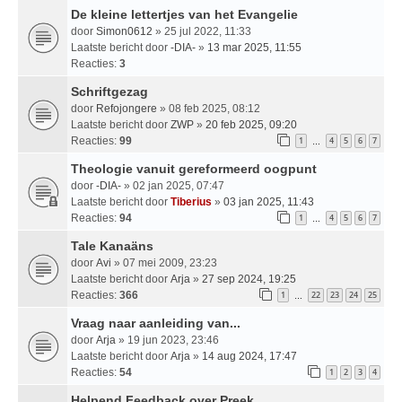
De kleine lettertjes van het Evangelie
door
Simon0612
» 25 jul 2022, 11:33
Laatste bericht door
-DIA-
»
13 mar 2025, 11:55
Reacties:
3
Schriftgezag
door
Refojongere
» 08 feb 2025, 08:12
Laatste bericht door
ZWP
»
20 feb 2025, 09:20
Reacties:
99
1
4
5
6
7
…
Theologie vanuit gereformeerd oogpunt
door
-DIA-
» 02 jan 2025, 07:47
Laatste bericht door
Tiberius
»
03 jan 2025, 11:43
Reacties:
94
1
4
5
6
7
…
Tale Kanaäns
door
Avi
» 07 mei 2009, 23:23
Laatste bericht door
Arja
»
27 sep 2024, 19:25
Reacties:
366
1
22
23
24
25
…
Vraag naar aanleiding van...
door
Arja
» 19 jun 2023, 23:46
Laatste bericht door
Arja
»
14 aug 2024, 17:47
Reacties:
54
1
2
3
4
Helpend Feedback over Preek