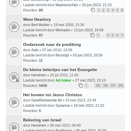
Laatste bericht door
Maanenschijn
»
20 jun 2023, 21:33
Reacties:
80
1
2
3
4
5
6
Weer Heartcry
door
Bert Mulder
» 19 mei 2009, 23:36
Laatste bericht door
Michaels
»
13 jun 2023, 16:58
Reacties:
97
1
4
5
6
7
…
Onderzoek naar de prediking
door
Auto
» 07 jan 2016, 10:09
Laatste bericht door
Bezorgd
»
03 jun 2023, 20:59
Reacties:
11
De kleine lettertjes van het Evangelie
door
Hendrien
» 25 jul 2022, 11:40
Laatste bericht door
Ad Anker
»
27 mei 2023, 23:13
Reacties:
5658
1
375
376
377
378
…
Het komen tot Jezus Christus
door
GerefGemeente-lid
» 15 mei 2023, 22:49
Laatste bericht door
Susanna
»
16 mei 2023, 21:52
Reacties:
5
Bekering van Israel
door
Hendrien
» 06 mei 2023, 09:40
Laatste bericht door
Posthoorn
»
06 mei 2023, 20:30