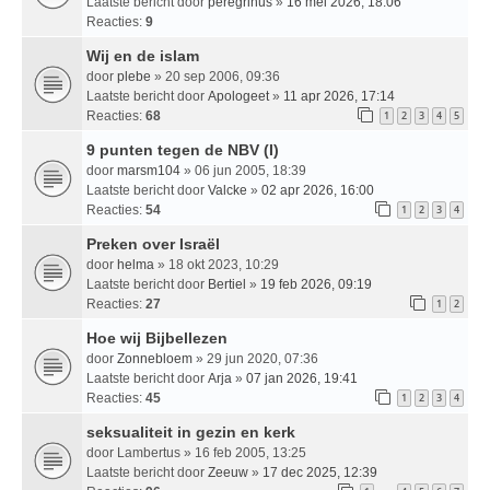
Laatste bericht door
peregrinus
»
16 mei 2026, 18:06
Reacties:
9
Wij en de islam
door
plebe
» 20 sep 2006, 09:36
Laatste bericht door
Apologeet
»
11 apr 2026, 17:14
Reacties:
68
1
2
3
4
5
9 punten tegen de NBV (I)
door
marsm104
» 06 jun 2005, 18:39
Laatste bericht door
Valcke
»
02 apr 2026, 16:00
Reacties:
54
1
2
3
4
Preken over Israël
door
helma
» 18 okt 2023, 10:29
Laatste bericht door
Bertiel
»
19 feb 2026, 09:19
Reacties:
27
1
2
Hoe wij Bijbellezen
door
Zonnebloem
» 29 jun 2020, 07:36
Laatste bericht door
Arja
»
07 jan 2026, 19:41
Reacties:
45
1
2
3
4
seksualiteit in gezin en kerk
door
Lambertus
» 16 feb 2005, 13:25
Laatste bericht door
Zeeuw
»
17 dec 2025, 12:39