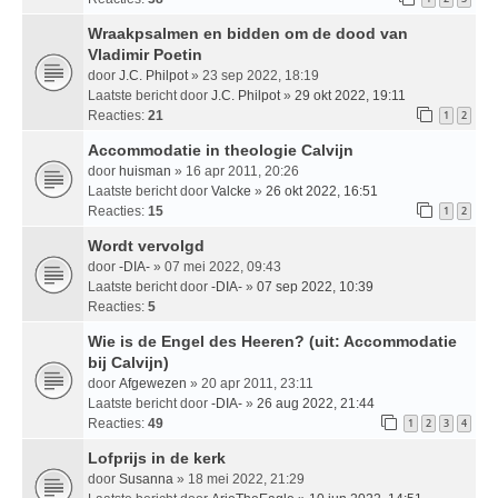
Wraakpsalmen en bidden om de dood van
Vladimir Poetin
door
J.C. Philpot
» 23 sep 2022, 18:19
Laatste bericht door
J.C. Philpot
»
29 okt 2022, 19:11
Reacties:
21
1
2
Accommodatie in theologie Calvijn
door
huisman
» 16 apr 2011, 20:26
Laatste bericht door
Valcke
»
26 okt 2022, 16:51
Reacties:
15
1
2
Wordt vervolgd
door
-DIA-
» 07 mei 2022, 09:43
Laatste bericht door
-DIA-
»
07 sep 2022, 10:39
Reacties:
5
Wie is de Engel des Heeren? (uit: Accommodatie
bij Calvijn)
door
Afgewezen
» 20 apr 2011, 23:11
Laatste bericht door
-DIA-
»
26 aug 2022, 21:44
Reacties:
49
1
2
3
4
Lofprijs in de kerk
door
Susanna
» 18 mei 2022, 21:29