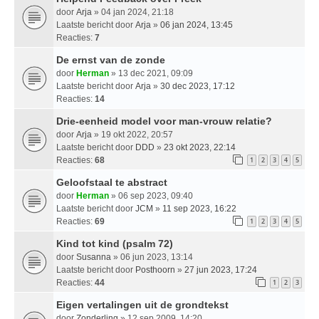
door
Arja
» 04 jan 2024, 21:18
Laatste bericht door
Arja
»
06 jan 2024, 13:45
Reacties:
7
De ernst van de zonde
door
Herman
» 13 dec 2021, 09:09
Laatste bericht door
Arja
»
30 dec 2023, 17:12
Reacties:
14
Drie-eenheid model voor man-vrouw relatie?
door
Arja
» 19 okt 2022, 20:57
Laatste bericht door
DDD
»
23 okt 2023, 22:14
Reacties:
68
1
2
3
4
5
Geloofstaal te abstract
door
Herman
» 06 sep 2023, 09:40
Laatste bericht door
JCM
»
11 sep 2023, 16:22
Reacties:
69
1
2
3
4
5
Kind tot kind (psalm 72)
door
Susanna
» 06 jun 2023, 13:14
Laatste bericht door
Posthoorn
»
27 jun 2023, 17:24
Reacties:
44
1
2
3
Eigen vertalingen uit de grondtekst
door
Zonderling
» 12 sep 2009, 14:20