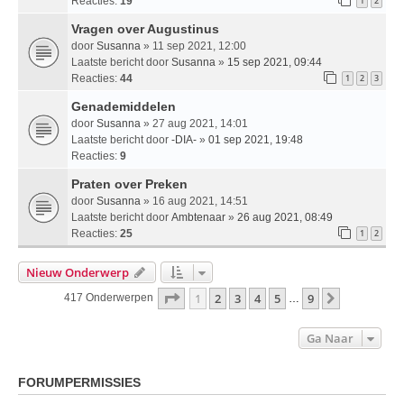
Reacties:
19
1
2
Vragen over Augustinus
door
Susanna
» 11 sep 2021, 12:00
Laatste bericht door
Susanna
»
15 sep 2021, 09:44
Reacties:
44
1
2
3
Genademiddelen
door
Susanna
» 27 aug 2021, 14:01
Laatste bericht door
-DIA-
»
01 sep 2021, 19:48
Reacties:
9
Praten over Preken
door
Susanna
» 16 aug 2021, 14:51
Laatste bericht door
Ambtenaar
»
26 aug 2021, 08:49
Reacties:
25
1
2
Nieuw Onderwerp
Pagina
1
Van
9
1
2
3
4
5
9
Volgende
417 Onderwerpen
…
Ga Naar
FORUMPERMISSIES