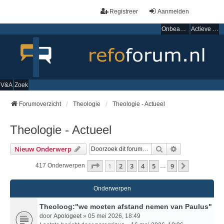
Registreer
Aanmelden
Onbeantwoorde onderwerpen
Actieve onderwerpen
V&A
Zoek
Forumoverzicht
Theologie
Theologie - Actueel
Theologie - Actueel
Zoek
Uitgebreid Zo
Nieuw Onderwerp
Pagina
1
Van
9
1
2
3
4
5
9
Volgende
417 Onderwerpen
…
Onderwerpen
Theoloog:"we moeten afstand nemen van Paulus"
door
Apologeet
» 05 mei 2026, 18:49