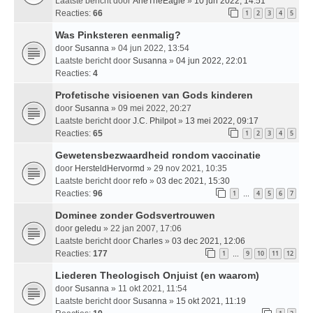
Laatste bericht door
ArieTheEagle
»
10 jun 2022, 14:51
Reacties:
66
1
2
3
4
5
Was Pinksteren eenmalig?
door
Susanna
» 04 jun 2022, 13:54
Laatste bericht door
Susanna
»
04 jun 2022, 22:01
Reacties:
4
Profetische visioenen van Gods kinderen
door
Susanna
» 09 mei 2022, 20:27
Laatste bericht door
J.C. Philpot
»
13 mei 2022, 09:17
Reacties:
65
1
2
3
4
5
Gewetensbezwaardheid rondom vaccinatie
door
HersteldHervormd
» 29 nov 2021, 10:35
Laatste bericht door
refo
»
03 dec 2021, 15:30
Reacties:
96
1
4
5
6
7
…
Dominee zonder Godsvertrouwen
door
geledu
» 22 jan 2007, 17:06
Laatste bericht door
Charles
»
03 dec 2021, 12:06
Reacties:
177
1
9
10
11
12
…
Liederen Theologisch Onjuist (en waarom)
door
Susanna
» 11 okt 2021, 11:54
Laatste bericht door
Susanna
»
15 okt 2021, 11:19