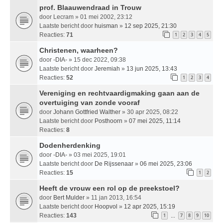
prof. Blaauwendraad in Trouw
door
Lecram
» 01 mei 2002, 23:12
Laatste bericht door
huisman
»
12 sep 2025, 21:30
Reacties:
71
1
2
3
4
5
Christenen, waarheen?
door
-DIA-
» 15 dec 2022, 09:38
Laatste bericht door
Jeremiah
»
13 jun 2025, 13:43
Reacties:
52
1
2
3
4
Vereniging en rechtvaardigmaking gaan aan de
overtuiging van zonde vooraf
door
Johann Gottfried Walther
» 30 apr 2025, 08:22
Laatste bericht door
Posthoorn
»
07 mei 2025, 11:14
Reacties:
8
Dodenherdenking
door
-DIA-
» 03 mei 2025, 19:01
Laatste bericht door
De Rijssenaar
»
06 mei 2025, 23:06
Reacties:
15
1
2
Heeft de vrouw een rol op de preekstoel?
door
Bert Mulder
» 11 jan 2013, 16:54
Laatste bericht door
Hoopvol
»
12 apr 2025, 15:19
Reacties:
143
1
7
8
9
10
…