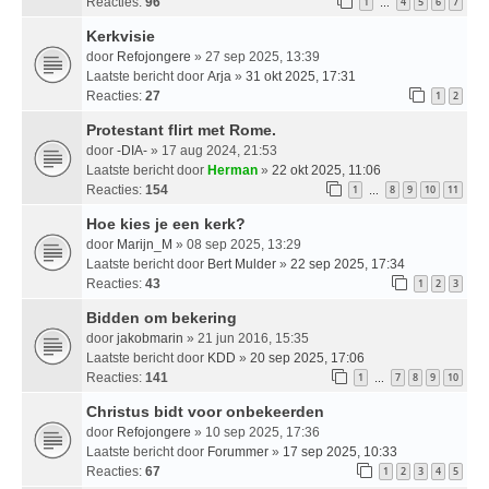
Reacties:
96
1
4
5
6
7
…
Kerkvisie
door
Refojongere
» 27 sep 2025, 13:39
Laatste bericht door
Arja
»
31 okt 2025, 17:31
Reacties:
27
1
2
Protestant flirt met Rome.
door
-DIA-
» 17 aug 2024, 21:53
Laatste bericht door
Herman
»
22 okt 2025, 11:06
Reacties:
154
1
8
9
10
11
…
Hoe kies je een kerk?
door
Marijn_M
» 08 sep 2025, 13:29
Laatste bericht door
Bert Mulder
»
22 sep 2025, 17:34
Reacties:
43
1
2
3
Bidden om bekering
door
jakobmarin
» 21 jun 2016, 15:35
Laatste bericht door
KDD
»
20 sep 2025, 17:06
Reacties:
141
1
7
8
9
10
…
Christus bidt voor onbekeerden
door
Refojongere
» 10 sep 2025, 17:36
Laatste bericht door
Forummer
»
17 sep 2025, 10:33
Reacties:
67
1
2
3
4
5