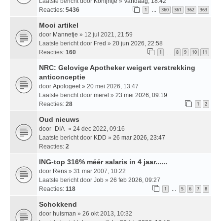
Laatste bericht door
Konijntje
»
Vandaag, 18:42
Reacties:
5436
1
360
361
362
363
…
Mooi artikel
door
Mannetje
» 12 jul 2021, 21:59
Laatste bericht door
Fred
»
20 jun 2026, 22:58
Reacties:
160
1
8
9
10
11
…
NRC: Gelovige Apotheker weigert verstrekking
anticonceptie
door
Apologeet
» 20 mei 2026, 13:47
Laatste bericht door
merel
»
23 mei 2026, 09:19
Reacties:
28
1
2
Oud nieuws
door
-DIA-
» 24 dec 2022, 09:16
Laatste bericht door
KDD
»
26 mar 2026, 23:47
Reacties:
2
ING-top 316% méér salaris in 4 jaar......
door
Rens
» 31 mar 2007, 10:22
Laatste bericht door
Job
»
26 feb 2026, 09:27
Reacties:
118
1
5
6
7
8
…
Schokkend
door
huisman
» 26 okt 2013, 10:32