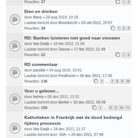
Reacties:
27
1
2
Eten en drinken
door
Mara
» 29 aug 2019, 10:18
Laatste bericht door
Bourdon16
»
03 okt 2022, 20:57
Reacties:
39
1
2
3
RD: Banken luisteren niet goed naar vrouwen
door
Van Ewijk
» 16 feb 2022, 21:06
Laatste bericht door
Zeeuw
»
17 feb 2022, 21:49
Reacties:
22
1
2
RD commentaar
door
parsifal
» 04 aug 2016, 10:01
Laatste bericht door
Posthoorn
»
30 dec 2021, 17:30
Reacties:
136
1
7
8
9
10
…
Voor u gelezen...
door
helma
» 06 dec 2011, 13:31
Laatste bericht door
Bertiel
»
30 dec 2021, 09:39
Reacties:
150
1
8
9
10
11
…
Katholieken in Frankrijk met de dood bedreigd
tijdens processie
door
Van Ewijk
» 18 dec 2021, 21:37
Laatste bericht door
-DIA-
»
20 dec 2021, 07:46