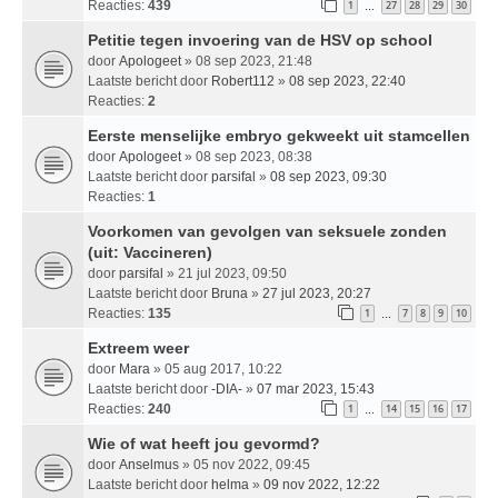
Reacties:
439
1
27
28
29
30
…
Petitie tegen invoering van de HSV op school
door
Apologeet
» 08 sep 2023, 21:48
Laatste bericht door
Robert112
»
08 sep 2023, 22:40
Reacties:
2
Eerste menselijke embryo gekweekt uit stamcellen
door
Apologeet
» 08 sep 2023, 08:38
Laatste bericht door
parsifal
»
08 sep 2023, 09:30
Reacties:
1
Voorkomen van gevolgen van seksuele zonden
(uit: Vaccineren)
door
parsifal
» 21 jul 2023, 09:50
Laatste bericht door
Bruna
»
27 jul 2023, 20:27
Reacties:
135
1
7
8
9
10
…
Extreem weer
door
Mara
» 05 aug 2017, 10:22
Laatste bericht door
-DIA-
»
07 mar 2023, 15:43
Reacties:
240
1
14
15
16
17
…
Wie of wat heeft jou gevormd?
door
Anselmus
» 05 nov 2022, 09:45
Laatste bericht door
helma
»
09 nov 2022, 12:22