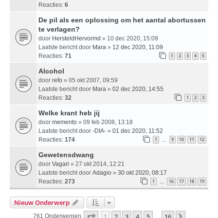
Reacties:
6
De pil als een oplossing om het aantal abortussen
te verlagen?
door
HersteldHervormd
» 10 dec 2020, 15:09
Laatste bericht door
Mara
»
12 dec 2020, 11:09
Reacties:
71
1
2
3
4
5
Alcohol
door
refo
» 05 okt 2007, 09:59
Laatste bericht door
Mara
»
02 dec 2020, 14:55
Reacties:
32
1
2
3
Welke krant heb jij
door
memento
» 09 feb 2008, 13:18
Laatste bericht door
-DIA-
»
01 dec 2020, 11:52
Reacties:
174
1
9
10
11
12
…
Gewetensdwang
door
Vagari
» 27 okt 2014, 12:21
Laatste bericht door
Adagio
»
30 okt 2020, 08:17
Reacties:
273
1
16
17
18
19
…
Nieuw Onderwerp
Pagina
1
Van
16
1
2
3
4
5
16
Volgende
761 Onderwerpen
…