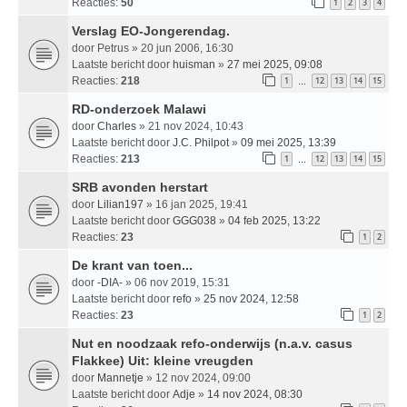
Reacties:
50
1
2
3
4
Verslag EO-Jongerendag.
door
Petrus
» 20 jun 2006, 16:30
Laatste bericht door
huisman
»
27 mei 2025, 09:08
Reacties:
218
1
12
13
14
15
…
RD-onderzoek Malawi
door
Charles
» 21 nov 2024, 10:43
Laatste bericht door
J.C. Philpot
»
09 mei 2025, 13:39
Reacties:
213
1
12
13
14
15
…
SRB avonden herstart
door
Lilian197
» 16 jan 2025, 19:41
Laatste bericht door
GGG038
»
04 feb 2025, 13:22
Reacties:
23
1
2
De krant van toen...
door
-DIA-
» 06 nov 2019, 15:31
Laatste bericht door
refo
»
25 nov 2024, 12:58
Reacties:
23
1
2
Nut en noodzaak refo-onderwijs (n.a.v. casus
Flakkee) Uit: kleine vreugden
door
Mannetje
» 12 nov 2024, 09:00
Laatste bericht door
Adje
»
14 nov 2024, 08:30