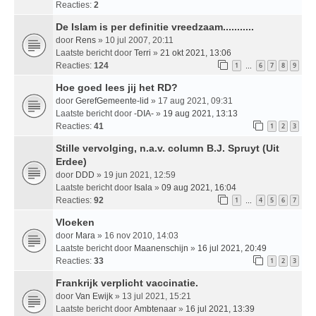
Reacties:
2
De Islam is per definitie vreedzaam...........
door
Rens
» 10 jul 2007, 20:11
Laatste bericht door
Terri
»
21 okt 2021, 13:06
Reacties:
124
1
6
7
8
9
…
Hoe goed lees jij het RD?
door
GerefGemeente-lid
» 17 aug 2021, 09:31
Laatste bericht door
-DIA-
»
19 aug 2021, 13:13
Reacties:
41
1
2
3
Stille vervolging, n.a.v. column B.J. Spruyt (Uit
Erdee)
door
DDD
» 19 jun 2021, 12:59
Laatste bericht door
Isala
»
09 aug 2021, 16:04
Reacties:
92
1
4
5
6
7
…
Vloeken
door
Mara
» 16 nov 2010, 14:03
Laatste bericht door
Maanenschijn
»
16 jul 2021, 20:49
Reacties:
33
1
2
3
Frankrijk verplicht vaccinatie.
door
Van Ewijk
» 13 jul 2021, 15:21
Laatste bericht door
Ambtenaar
»
16 jul 2021, 13:39