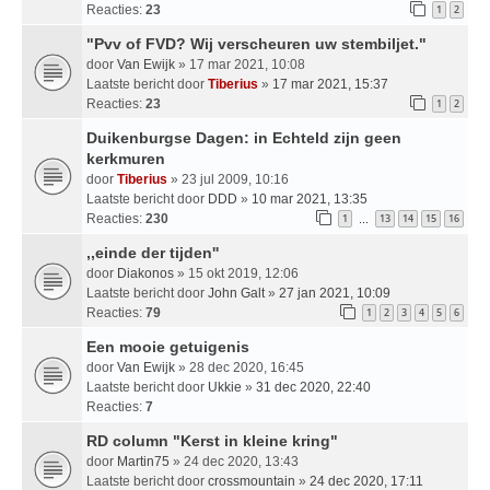
Reacties:
23
1
2
"Pvv of FVD? Wij verscheuren uw stembiljet."
door
Van Ewijk
» 17 mar 2021, 10:08
Laatste bericht door
Tiberius
»
17 mar 2021, 15:37
Reacties:
23
1
2
Duikenburgse Dagen: in Echteld zijn geen
kerkmuren
door
Tiberius
» 23 jul 2009, 10:16
Laatste bericht door
DDD
»
10 mar 2021, 13:35
Reacties:
230
1
13
14
15
16
…
,,einde der tijden''
door
Diakonos
» 15 okt 2019, 12:06
Laatste bericht door
John Galt
»
27 jan 2021, 10:09
Reacties:
79
1
2
3
4
5
6
Een mooie getuigenis
door
Van Ewijk
» 28 dec 2020, 16:45
Laatste bericht door
Ukkie
»
31 dec 2020, 22:40
Reacties:
7
RD column "Kerst in kleine kring"
door
Martin75
» 24 dec 2020, 13:43
Laatste bericht door
crossmountain
»
24 dec 2020, 17:11