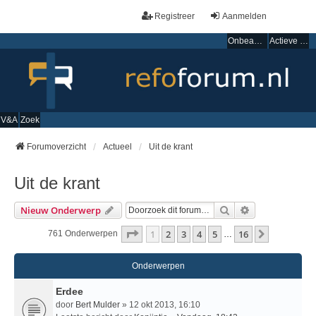
Registreer
Aanmelden
Onbeantwoorde onderwerpen
Actieve onderwerpen
V&A
Zoek
Forumoverzicht
Actueel
Uit de krant
Uit de krant
Zoek
Uitgebreid Zo
Nieuw Onderwerp
Pagina
1
Van
16
1
2
3
4
5
16
Volgende
761 Onderwerpen
…
Onderwerpen
Erdee
door
Bert Mulder
» 12 okt 2013, 16:10