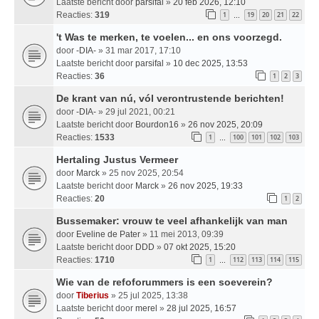
Laatste bericht door
parsifal
»
20 feb 2026, 12:10
Reacties:
319
1
19
20
21
22
…
't Was te merken, te voelen... en ons voorzegd.
door
-DIA-
» 31 mar 2017, 17:10
Laatste bericht door
parsifal
»
10 dec 2025, 13:53
Reacties:
36
1
2
3
De krant van nú, vól verontrustende berichten!
door
-DIA-
» 29 jul 2021, 00:21
Laatste bericht door
Bourdon16
»
26 nov 2025, 20:09
Reacties:
1533
1
100
101
102
103
…
Hertaling Justus Vermeer
door
Marck
» 25 nov 2025, 20:54
Laatste bericht door
Marck
»
26 nov 2025, 19:33
Reacties:
20
1
2
Bussemaker: vrouw te veel afhankelijk van man
door
Eveline de Pater
» 11 mei 2013, 09:39
Laatste bericht door
DDD
»
07 okt 2025, 15:20
Reacties:
1710
1
112
113
114
115
…
Wie van de refoforummers is een soeverein?
door
Tiberius
» 25 jul 2025, 13:38
Laatste bericht door
merel
»
28 jul 2025, 16:57