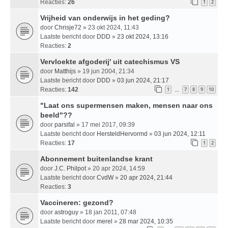
Reacties:
26
1
2
Vrijheid van onderwijs in het geding?
door
Chrisje72
» 23 okt 2024, 11:43
Laatste bericht door
DDD
»
23 okt 2024, 13:16
Reacties:
2
Vervloekte afgoderij' uit catechismus VS
door
Matthijs
» 19 jun 2004, 21:34
Laatste bericht door
DDD
»
03 jun 2024, 21:17
Reacties:
142
1
7
8
9
10
…
"Laat ons supermensen maken, mensen naar ons
beeld"??
door
parsifal
» 17 mei 2017, 09:39
Laatste bericht door
HersteldHervormd
»
03 jun 2024, 12:11
Reacties:
17
1
2
Abonnement buitenlandse krant
door
J.C. Philpot
» 20 apr 2024, 14:59
Laatste bericht door
CvdW
»
20 apr 2024, 21:44
Reacties:
3
Vaccineren: gezond?
door
astroguy
» 18 jan 2011, 07:48
Laatste bericht door
merel
»
28 mar 2024, 10:35