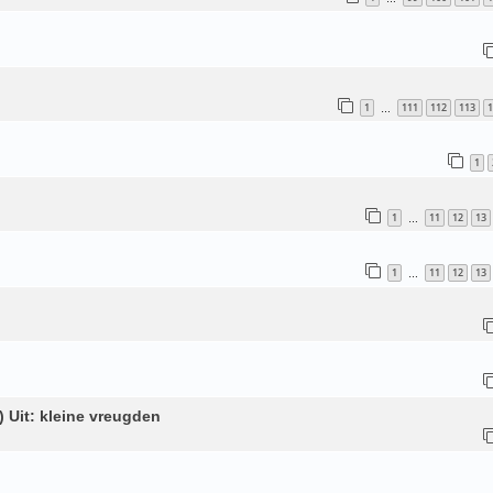
1
111
112
113
1
…
1
1
11
12
13
…
1
11
12
13
…
) Uit: kleine vreugden