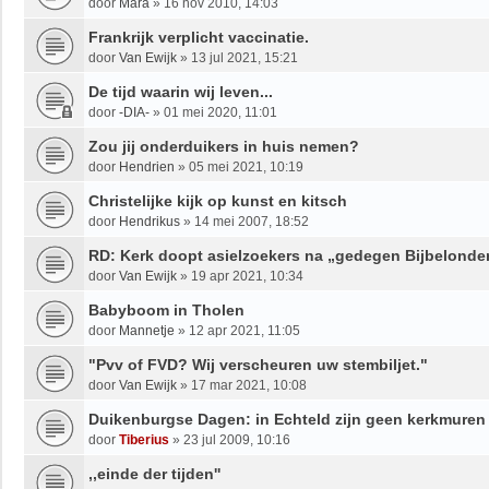
door
Mara
»
16 nov 2010, 14:03
Frankrijk verplicht vaccinatie.
door
Van Ewijk
»
13 jul 2021, 15:21
De tijd waarin wij leven...
door
-DIA-
»
01 mei 2020, 11:01
Zou jij onderduikers in huis nemen?
door
Hendrien
»
05 mei 2021, 10:19
Christelijke kijk op kunst en kitsch
door
Hendrikus
»
14 mei 2007, 18:52
RD: Kerk doopt asielzoekers na „gedegen Bijbelonde
door
Van Ewijk
»
19 apr 2021, 10:34
Babyboom in Tholen
door
Mannetje
»
12 apr 2021, 11:05
"Pvv of FVD? Wij verscheuren uw stembiljet."
door
Van Ewijk
»
17 mar 2021, 10:08
Duikenburgse Dagen: in Echteld zijn geen kerkmuren
door
Tiberius
»
23 jul 2009, 10:16
,,einde der tijden''