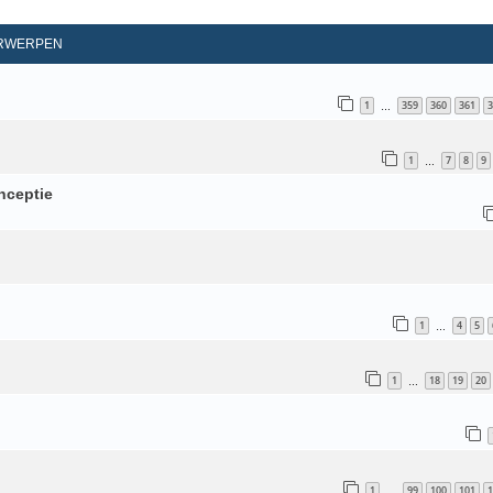
d Zoeken
RWERPEN
1
359
360
361
3
…
1
7
8
9
…
nceptie
1
4
5
…
1
18
19
20
…
1
99
100
101
1
…