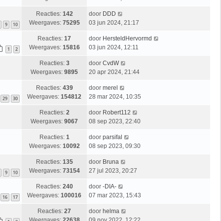
Reacties:
142
door
DDD
Weergaves:
75295
03 jun 2024, 21:17
9
10
Reacties:
17
door
HersteldHervormd
Weergaves:
15816
03 jun 2024, 12:11
1
2
Reacties:
3
door
CvdW
Weergaves:
9895
20 apr 2024, 21:44
Reacties:
439
door
merel
Weergaves:
154812
28 mar 2024, 10:35
29
30
Reacties:
2
door
Robert112
Weergaves:
9067
08 sep 2023, 22:40
Reacties:
1
door
parsifal
Weergaves:
10092
08 sep 2023, 09:30
Reacties:
135
door
Bruna
Weergaves:
73154
27 jul 2023, 20:27
9
10
Reacties:
240
door
-DIA-
Weergaves:
100016
07 mar 2023, 15:43
16
17
Reacties:
27
door
helma
Weergaves:
22638
09 nov 2022, 12:22