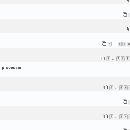
1
6
7
8
…
1
7
8
9
…
s processie
1
5
6
…
1
3
4
…