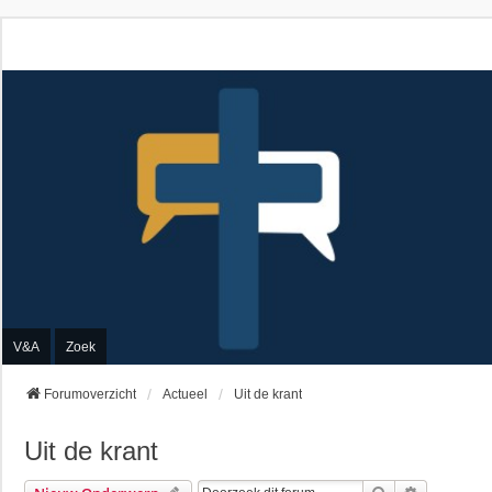
V&A
Zoek
Forumoverzicht
Actueel
Uit de krant
Uit de krant