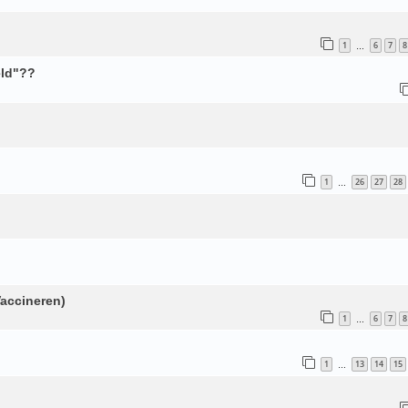
1
6
7
8
…
eld"??
1
26
27
28
…
accineren)
1
6
7
8
…
1
13
14
15
…