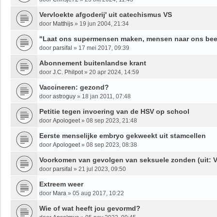
Vervloekte afgoderij' uit catechismus VS
door
Matthijs
»
19 jun 2004, 21:34
"Laat ons supermensen maken, mensen naar ons be
door
parsifal
»
17 mei 2017, 09:39
Abonnement buitenlandse krant
door
J.C. Philpot
»
20 apr 2024, 14:59
Vaccineren: gezond?
door
astroguy
»
18 jan 2011, 07:48
Petitie tegen invoering van de HSV op school
door
Apologeet
»
08 sep 2023, 21:48
Eerste menselijke embryo gekweekt uit stamcellen
door
Apologeet
»
08 sep 2023, 08:38
Voorkomen van gevolgen van seksuele zonden (uit: V
door
parsifal
»
21 jul 2023, 09:50
Extreem weer
door
Mara
»
05 aug 2017, 10:22
Wie of wat heeft jou gevormd?