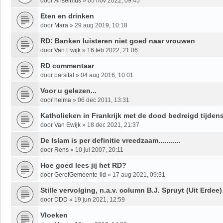
door
Anselmus
»
05 nov 2022, 09:45
Eten en drinken
door
Mara
»
29 aug 2019, 10:18
RD: Banken luisteren niet goed naar vrouwen
door
Van Ewijk
»
16 feb 2022, 21:06
RD commentaar
door
parsifal
»
04 aug 2016, 10:01
Voor u gelezen...
door
helma
»
06 dec 2011, 13:31
Katholieken in Frankrijk met de dood bedreigd tijden
door
Van Ewijk
»
18 dec 2021, 21:37
De Islam is per definitie vreedzaam...........
door
Rens
»
10 jul 2007, 20:11
Hoe goed lees jij het RD?
door
GerefGemeente-lid
»
17 aug 2021, 09:31
Stille vervolging, n.a.v. column B.J. Spruyt (Uit Erdee)
door
DDD
»
19 jun 2021, 12:59
Vloeken