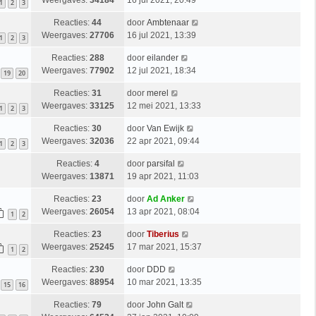
Weergaves:
34184
16 jul 2021, 20:49
1
2
3
Reacties:
44
door
Ambtenaar
Weergaves:
27706
16 jul 2021, 13:39
1
2
3
Reacties:
288
door
eilander
Weergaves:
77902
12 jul 2021, 18:34
19
20
Reacties:
31
door
merel
Weergaves:
33125
12 mei 2021, 13:33
1
2
3
Reacties:
30
door
Van Ewijk
Weergaves:
32036
22 apr 2021, 09:44
1
2
3
Reacties:
4
door
parsifal
Weergaves:
13871
19 apr 2021, 11:03
Reacties:
23
door
Ad Anker
Weergaves:
26054
13 apr 2021, 08:04
1
2
Reacties:
23
door
Tiberius
Weergaves:
25245
17 mar 2021, 15:37
1
2
Reacties:
230
door
DDD
Weergaves:
88954
10 mar 2021, 13:35
15
16
Reacties:
79
door
John Galt