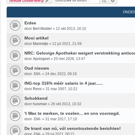
Zoek
Uitgebrei
Nieuw Onderwerp
ONDE
Erdee
door
Bert Mulder
»
12 okt 2013, 16:10
Mooi artikel
door
Mannetje
»
12 jul 2021, 21:59
NRC: Gelovige Apotheker weigert verstrekking antico
door
Apologeet
»
20 mei 2026, 13:47
Oud nieuws
door
-DIA-
»
24 dec 2022, 09:16
ING-top 316% méér salaris in 4 jaar......
door
Rens
»
31 mar 2007, 10:22
Schokkend
door
huisman
»
26 okt 2013, 10:32
't Was te merken, te voelen... en ons voorzegd.
door
-DIA-
»
31 mar 2017, 17:10
De krant van nú, vól verontrustende berichten!
door
-DIA-
»
29 jul 2021, 00:21