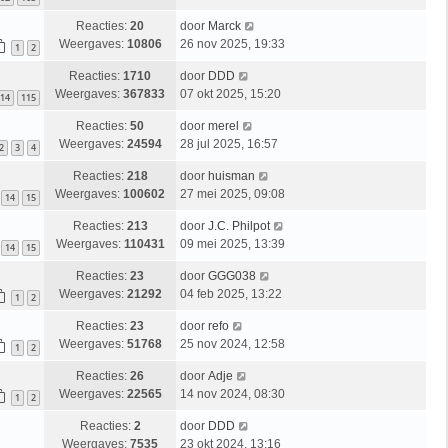
Reacties:
20
door
Marck
Weergaves:
10806
26 nov 2025, 19:33
1
2
Reacties:
1710
door
DDD
Weergaves:
367833
07 okt 2025, 15:20
14
115
Reacties:
50
door
merel
Weergaves:
24594
28 jul 2025, 16:57
2
3
4
Reacties:
218
door
huisman
Weergaves:
100602
27 mei 2025, 09:08
14
15
Reacties:
213
door
J.C. Philpot
Weergaves:
110431
09 mei 2025, 13:39
14
15
Reacties:
23
door
GGG038
Weergaves:
21292
04 feb 2025, 13:22
1
2
Reacties:
23
door
refo
Weergaves:
51768
25 nov 2024, 12:58
1
2
Reacties:
26
door
Adje
Weergaves:
22565
14 nov 2024, 08:30
1
2
Reacties:
2
door
DDD
Weergaves:
7535
23 okt 2024, 13:16