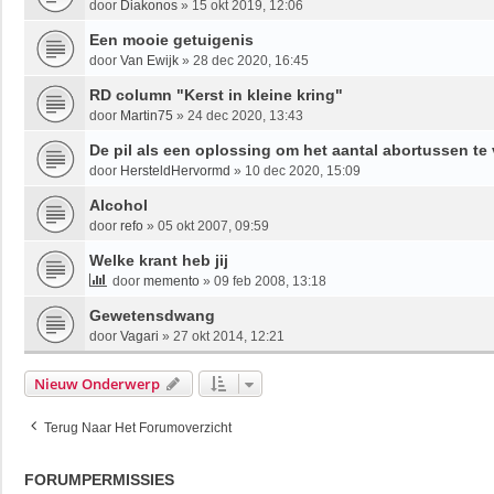
door
Diakonos
»
15 okt 2019, 12:06
Een mooie getuigenis
door
Van Ewijk
»
28 dec 2020, 16:45
RD column "Kerst in kleine kring"
door
Martin75
»
24 dec 2020, 13:43
De pil als een oplossing om het aantal abortussen te
door
HersteldHervormd
»
10 dec 2020, 15:09
Alcohol
door
refo
»
05 okt 2007, 09:59
Welke krant heb jij
door
memento
»
09 feb 2008, 13:18
Gewetensdwang
door
Vagari
»
27 okt 2014, 12:21
Nieuw Onderwerp
Terug Naar Het Forumoverzicht
FORUMPERMISSIES