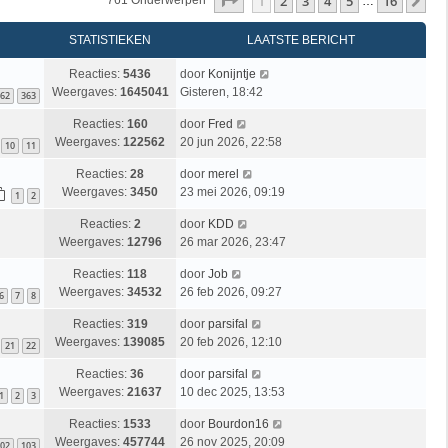
Pagina
1
Van
16
1
2
3
4
5
16
Vo
761 Onderwerpen
…
STATISTIEKEN
LAATSTE BERICHT
Reacties:
5436
door
Konijntje
Weergaves:
1645041
Gisteren, 18:42
62
363
Reacties:
160
door
Fred
Weergaves:
122562
20 jun 2026, 22:58
10
11
Reacties:
28
door
merel
Weergaves:
3450
23 mei 2026, 09:19
1
2
Reacties:
2
door
KDD
Weergaves:
12796
26 mar 2026, 23:47
Reacties:
118
door
Job
Weergaves:
34532
26 feb 2026, 09:27
6
7
8
Reacties:
319
door
parsifal
Weergaves:
139085
20 feb 2026, 12:10
21
22
Reacties:
36
door
parsifal
Weergaves:
21637
10 dec 2025, 13:53
1
2
3
Reacties:
1533
door
Bourdon16
Weergaves:
457744
26 nov 2025, 20:09
02
103