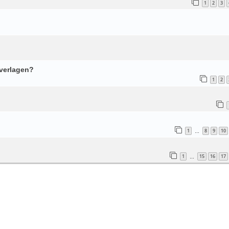
1
2
3
 verlagen?
1
2
1
8
9
10
…
1
15
16
17
…