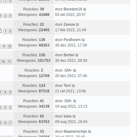
1
2
Reacties:
39
door
Bourdon16
Weergaves:
41688
03 okt 2022, 20:57
1
2
3
Reacties:
22
door
Zeeuw
Weergaves:
22465
17 feb 2022, 21:49
1
2
Reacties:
136
door
Posthoorn
Weergaves:
88263
30 dec 2021, 17:30
9
10
Reacties:
150
door
Bertiel
Weergaves:
101753
30 dec 2021, 09:39
10
11
Reacties:
2
door
-DIA-
Weergaves:
12769
20 dec 2021, 07:46
Reacties:
124
door
Terri
Weergaves:
87516
21 okt 2021, 13:06
7
8
9
Reacties:
41
door
-DIA-
Weergaves:
34139
19 aug 2021, 13:13
1
2
3
Reacties:
92
door
Isala
Weergaves:
63763
09 aug 2021, 16:04
5
6
7
Reacties:
33
door
Maanenschijn