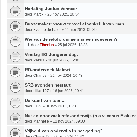
Hertaling Justus Vermeer
door
Marck
»
25 nov 2025, 20:54
Bussemaker: vrouw te veel afhankelijk van man
door
Eveline de Pater
»
11 mei 2013, 09:39
Wie van de refoforummers is een soeverein?
door
Tiberius
»
25 jul 2025, 13:38
Verslag EO-Jongerendag.
door
Petrus
»
20 jun 2006, 16:30
RD-onderzoek Malawi
door
Charles
»
21 nov 2024, 10:43
SRB avonden herstart
door
Lilian197
»
16 jan 2025, 19:41
De krant van toen...
door
-DIA-
»
06 nov 2019, 15:31
Nut en noodzaak refo-onderwijs (n.a.v. casus Flakkee
door
Mannetje
»
12 nov 2024, 09:00
Vrijheid van onderwijs in het geding?
door
Chrisje72
»
23 okt 2024, 11:43