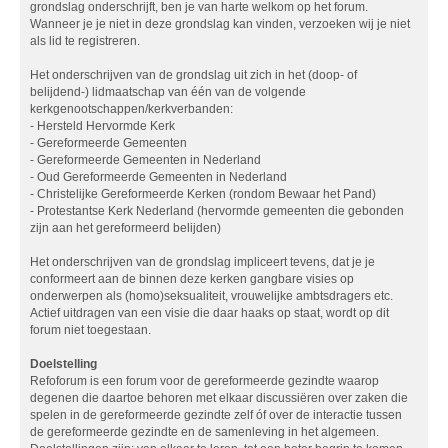
grondslag onderschrijft, ben je van harte welkom op het forum.
Wanneer je je niet in deze grondslag kan vinden, verzoeken wij je niet
als lid te registreren.
Het onderschrijven van de grondslag uit zich in het (doop- of
belijdend-) lidmaatschap van één van de volgende
kerkgenootschappen/kerkverbanden:
- Hersteld Hervormde Kerk
- Gereformeerde Gemeenten
- Gereformeerde Gemeenten in Nederland
- Oud Gereformeerde Gemeenten in Nederland
- Christelijke Gereformeerde Kerken (rondom Bewaar het Pand)
- Protestantse Kerk Nederland (hervormde gemeenten die gebonden
zijn aan het gereformeerd belijden)
Het onderschrijven van de grondslag impliceert tevens, dat je je
conformeert aan de binnen deze kerken gangbare visies op
onderwerpen als (homo)seksualiteit, vrouwelijke ambtsdragers etc.
Actief uitdragen van een visie die daar haaks op staat, wordt op dit
forum niet toegestaan.
Doelstelling
Refoforum is een forum voor de gereformeerde gezindte waarop
degenen die daartoe behoren met elkaar discussiëren over zaken die
spelen in de gereformeerde gezindte zelf óf over de interactie tussen
de gereformeerde gezindte en de samenleving in het algemeen.