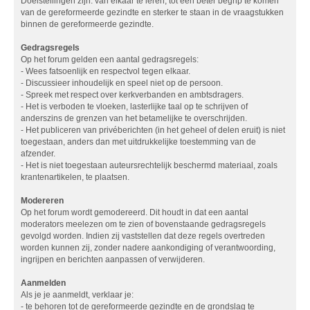
Doelstellingen zijn: van elkaar te leren, tot een beter begrip te komen
van de gereformeerde gezindte en sterker te staan in de vraagstukken
binnen de gereformeerde gezindte.
Gedragsregels
Op het forum gelden een aantal gedragsregels:
- Wees fatsoenlijk en respectvol tegen elkaar.
- Discussieer inhoudelijk en speel niet op de persoon.
- Spreek met respect over kerkverbanden en ambtsdragers.
- Het is verboden te vloeken, lasterlijke taal op te schrijven of
anderszins de grenzen van het betamelijke te overschrijden.
- Het publiceren van privéberichten (in het geheel of delen eruit) is niet
toegestaan, anders dan met uitdrukkelijke toestemming van de
afzender.
- Het is niet toegestaan auteursrechtelijk beschermd materiaal, zoals
krantenartikelen, te plaatsen.
Modereren
Op het forum wordt gemodereerd. Dit houdt in dat een aantal
moderators meelezen om te zien of bovenstaande gedragsregels
gevolgd worden. Indien zij vaststellen dat deze regels overtreden
worden kunnen zij, zonder nadere aankondiging of verantwoording,
ingrijpen en berichten aanpassen of verwijderen.
Aanmelden
Als je je aanmeldt, verklaar je:
- te behoren tot de gereformeerde gezindte en de grondslag te