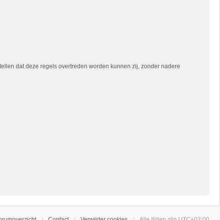
tellen dat deze regels overtreden worden kunnen zij, zonder nadere
orumoverzicht
Contact
Verwijder cookies
Alle tijden zijn
UTC+02:00