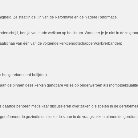
igheid. Ze staat in de lijn van de Reformatie en de Nadere Reformatie.
rschrijft, ben je van harte welkom op het forum. Wanneer je je niet in deze grondsl
 lidmaatschap van één van de volgende kerkgenootschappen/kerkverbanden:
 het gereformeerd belijden)
t aan de binnen deze kerken gangbare visies op onderwerpen als (homo)seksualiteit,
daartoe behoren met elkaar discussiëren over zaken die spelen in de gereformeerd
de gereformeerde gezindte en sterker te staan in de vraagstukken binnen de gerefor