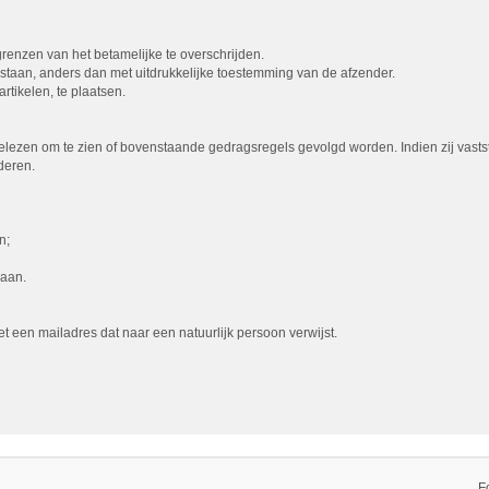
 grenzen van het betamelijke te overschrijden.
egestaan, anders dan met uitdrukkelijke toestemming van de afzender.
rtikelen, te plaatsen.
lezen om te zien of bovenstaande gedragsregels gevolgd worden. Indien zij vasts
deren.
n;
gaan.
een mailadres dat naar een natuurlijk persoon verwijst.
F