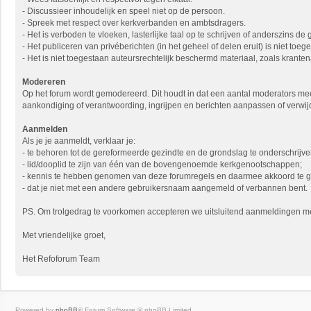
- Discussieer inhoudelijk en speel niet op de persoon.
- Spreek met respect over kerkverbanden en ambtsdragers.
- Het is verboden te vloeken, lasterlijke taal op te schrijven of anderszins de
- Het publiceren van privéberichten (in het geheel of delen eruit) is niet to
- Het is niet toegestaan auteursrechtelijk beschermd materiaal, zoals krantena
Modereren
Op het forum wordt gemodereerd. Dit houdt in dat een aantal moderators mee
aankondiging of verantwoording, ingrijpen en berichten aanpassen of verwij
Aanmelden
Als je je aanmeldt, verklaar je:
- te behoren tot de gereformeerde gezindte en de grondslag te onderschrijve
- lid/dooplid te zijn van één van de bovengenoemde kerkgenootschappen;
- kennis te hebben genomen van deze forumregels en daarmee akkoord te 
- dat je niet met een andere gebruikersnaam aangemeld of verbannen bent.
PS. Om trolgedrag te voorkomen accepteren we uitsluitend aanmeldingen met 
Met vriendelijke groet,
Het Refoforum Team
Powered by
phpBB
® Forum Software © phpBB Limited