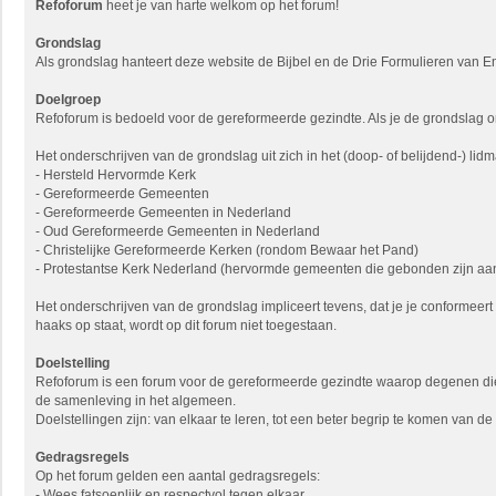
Refoforum
heet je van harte welkom op het forum!
Grondslag
Als grondslag hanteert deze website de Bijbel en de Drie Formulieren van En
Doelgroep
Refoforum is bedoeld voor de gereformeerde gezindte. Als je de grondslag onde
Het onderschrijven van de grondslag uit zich in het (doop- of belijdend-)
- Hersteld Hervormde Kerk
- Gereformeerde Gemeenten
- Gereformeerde Gemeenten in Nederland
- Oud Gereformeerde Gemeenten in Nederland
- Christelijke Gereformeerde Kerken (rondom Bewaar het Pand)
- Protestantse Kerk Nederland (hervormde gemeenten die gebonden zijn aan
Het onderschrijven van de grondslag impliceert tevens, dat je je conformeer
haaks op staat, wordt op dit forum niet toegestaan.
Doelstelling
Refoforum is een forum voor de gereformeerde gezindte waarop degenen die 
de samenleving in het algemeen.
Doelstellingen zijn: van elkaar te leren, tot een beter begrip te komen van 
Gedragsregels
Op het forum gelden een aantal gedragsregels:
- Wees fatsoenlijk en respectvol tegen elkaar.