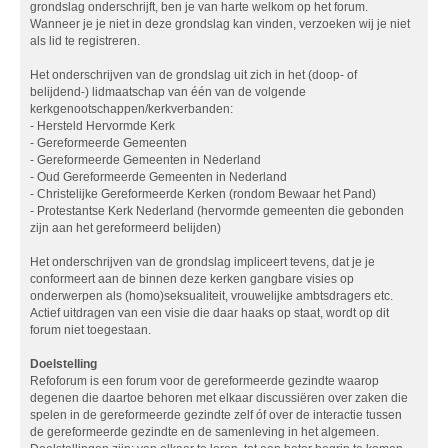
grondslag onderschrijft, ben je van harte welkom op het forum.
Wanneer je je niet in deze grondslag kan vinden, verzoeken wij je niet
als lid te registreren.
Het onderschrijven van de grondslag uit zich in het (doop- of
belijdend-) lidmaatschap van één van de volgende
kerkgenootschappen/kerkverbanden:
- Hersteld Hervormde Kerk
- Gereformeerde Gemeenten
- Gereformeerde Gemeenten in Nederland
- Oud Gereformeerde Gemeenten in Nederland
- Christelijke Gereformeerde Kerken (rondom Bewaar het Pand)
- Protestantse Kerk Nederland (hervormde gemeenten die gebonden
zijn aan het gereformeerd belijden)
Het onderschrijven van de grondslag impliceert tevens, dat je je
conformeert aan de binnen deze kerken gangbare visies op
onderwerpen als (homo)seksualiteit, vrouwelijke ambtsdragers etc.
Actief uitdragen van een visie die daar haaks op staat, wordt op dit
forum niet toegestaan.
Doelstelling
Refoforum is een forum voor de gereformeerde gezindte waarop
degenen die daartoe behoren met elkaar discussiëren over zaken die
spelen in de gereformeerde gezindte zelf óf over de interactie tussen
de gereformeerde gezindte en de samenleving in het algemeen.