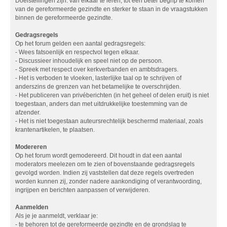
Doelstellingen zijn: van elkaar te leren, tot een beter begrip te komen
van de gereformeerde gezindte en sterker te staan in de vraagstukken
binnen de gereformeerde gezindte.
Gedragsregels
Op het forum gelden een aantal gedragsregels:
- Wees fatsoenlijk en respectvol tegen elkaar.
- Discussieer inhoudelijk en speel niet op de persoon.
- Spreek met respect over kerkverbanden en ambtsdragers.
- Het is verboden te vloeken, lasterlijke taal op te schrijven of
anderszins de grenzen van het betamelijke te overschrijden.
- Het publiceren van privéberichten (in het geheel of delen eruit) is niet
toegestaan, anders dan met uitdrukkelijke toestemming van de
afzender.
- Het is niet toegestaan auteursrechtelijk beschermd materiaal, zoals
krantenartikelen, te plaatsen.
Modereren
Op het forum wordt gemodereerd. Dit houdt in dat een aantal
moderators meelezen om te zien of bovenstaande gedragsregels
gevolgd worden. Indien zij vaststellen dat deze regels overtreden
worden kunnen zij, zonder nadere aankondiging of verantwoording,
ingrijpen en berichten aanpassen of verwijderen.
Aanmelden
Als je je aanmeldt, verklaar je:
- te behoren tot de gereformeerde gezindte en de grondslag te