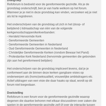
Doelgroep
Refoforum is bedoeld voor de gereformeerde gezindte. Als je de
grondslag onderschrijft, ben je van harte welkom op het forum.
Wanneer je je niet in deze grondslag kan vinden, verzoeken wij je niet
als lid te registreren.
Het onderschrijven van de grondslag uit zich in het (doop- of
belijdend-) lidmaatschap van één van de volgende
kerkgenootschappen/kerkverbanden:
- Hersteld Hervormde Kerk
- Gereformeerde Gemeenten
- Gereformeerde Gemeenten in Nederland
- Oud Gereformeerde Gemeenten in Nederland
- Christelijke Gereformeerde Kerken (rondom Bewaar het Pand)
- Protestantse Kerk Nederland (hervormde gemeenten die gebonden
zijn aan het gereformeerd belijden)
Het onderschrijven van de grondslag impliceert tevens, dat je je
conformeert aan de binnen deze kerken gangbare visies op
onderwerpen als (homo)seksualiteit, vrouwelijke ambtsdragers etc.
Actief uitdragen van een visie die daar haaks op staat, wordt op dit
forum niet toegestaan.
Doelstelling
Refoforum is een forum voor de gereformeerde gezindte waarop
degenen die daartoe behoren met elkaar discussiëren over zaken die
spelen in de gereformeerde gezindte zelf óf over de interactie tussen