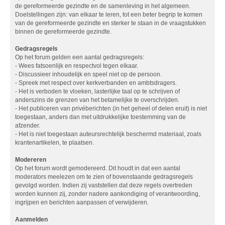
de gereformeerde gezindte en de samenleving in het algemeen.
Doelstellingen zijn: van elkaar te leren, tot een beter begrip te komen
van de gereformeerde gezindte en sterker te staan in de vraagstukken
binnen de gereformeerde gezindte.
Gedragsregels
Op het forum gelden een aantal gedragsregels:
- Wees fatsoenlijk en respectvol tegen elkaar.
- Discussieer inhoudelijk en speel niet op de persoon.
- Spreek met respect over kerkverbanden en ambtsdragers.
- Het is verboden te vloeken, lasterlijke taal op te schrijven of
anderszins de grenzen van het betamelijke te overschrijden.
- Het publiceren van privéberichten (in het geheel of delen eruit) is niet
toegestaan, anders dan met uitdrukkelijke toestemming van de
afzender.
- Het is niet toegestaan auteursrechtelijk beschermd materiaal, zoals
krantenartikelen, te plaatsen.
Modereren
Op het forum wordt gemodereerd. Dit houdt in dat een aantal
moderators meelezen om te zien of bovenstaande gedragsregels
gevolgd worden. Indien zij vaststellen dat deze regels overtreden
worden kunnen zij, zonder nadere aankondiging of verantwoording,
ingrijpen en berichten aanpassen of verwijderen.
Aanmelden