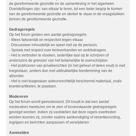
de gereformeerde gezindte en de samenleving in het algemeen.
Doelstellingen zijn: van elkaar te leren, tot een beter begrip te komen
van de gereformeerde gezindte en sterker te staan in de vraagstukken
binnen de gereformeerde gezindte.
Gedragsregels
Op het forum gelden een aantal gedragsregels:
- Wees fatsoenlijk en respectvol tegen elkaar.
- Discussieer inhoudelijk en speel niet op de persoon.
- Spreek met respect over kerkverbanden en ambtsdragers.
- Het is verboden te vloeken, lasterlijke taal op te schrijven of
anderszins de grenzen van het betamelijke te overschrijden.
- Het publiceren van privéberichten (in het geheel of delen eruit) is niet
toegestaan, anders dan met uitdrukkelijke toestemming van de
afzender.
- Het is niet toegestaan auteursrechtelijk beschermd materiaal, zoals
krantenartikelen, te plaatsen.
Modereren
Op het forum wordt gemodereerd. Dit houdt in dat een aantal
moderators meelezen om te zien of bovenstaande gedragsregels
gevolgd worden. Indien zij vaststellen dat deze regels overtreden
worden kunnen zij, zonder nadere aankondiging of verantwoording,
ingrijpen en berichten aanpassen of verwijderen.
Aanmelden