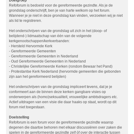
Doelgroep
Refoforum is bedoeld voor de gereformeerde gezindte. Als je de
grondslag onderschrijft, ben je van harte welkom op het forum.
Wanneer je je niet in deze grondslag kan vinden, verzoeken wij je niet
als lid te registreren.
Het onderschrijven van de grondslag uit zich in het (doop- of
belijdend-) lidmaatschap van één van de volgende
kerkgenootschappen/kerkverbanden:
- Hersteld Hervormde Kerk
- Gereformeerde Gemeenten
- Gereformeerde Gemeenten in Nederland
- Oud Gereformeerde Gemeenten in Nederland
- Christelijke Gereformeerde Kerken (rondom Bewaar het Pand)
- Protestantse Kerk Nederland (hervormde gemeenten die gebonden
zijn aan het gereformeerd belijden)
Het onderschrijven van de grondslag impliceert tevens, dat je je
conformeert aan de binnen deze kerken gangbare visies op
onderwerpen als (homo)seksualiteit, vrouwelijke ambtsdragers etc.
Actief uitdragen van een visie die daar haaks op staat, wordt op dit
forum niet toegestaan.
Doelstelling
Refoforum is een forum voor de gereformeerde gezindte waarop
degenen die daartoe behoren met elkaar discussiëren over zaken die
spelen in de gereformeerde gezindte zelf óf over de interactie tussen