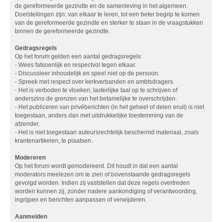
de gereformeerde gezindte en de samenleving in het algemeen.
Doelstellingen zijn: van elkaar te leren, tot een beter begrip te komen
van de gereformeerde gezindte en sterker te staan in de vraagstukken
binnen de gereformeerde gezindte.
Gedragsregels
Op het forum gelden een aantal gedragsregels:
- Wees fatsoenlijk en respectvol tegen elkaar.
- Discussieer inhoudelijk en speel niet op de persoon.
- Spreek met respect over kerkverbanden en ambtsdragers.
- Het is verboden te vloeken, lasterlijke taal op te schrijven of
anderszins de grenzen van het betamelijke te overschrijden.
- Het publiceren van privéberichten (in het geheel of delen eruit) is niet
toegestaan, anders dan met uitdrukkelijke toestemming van de
afzender.
- Het is niet toegestaan auteursrechtelijk beschermd materiaal, zoals
krantenartikelen, te plaatsen.
Modereren
Op het forum wordt gemodereerd. Dit houdt in dat een aantal
moderators meelezen om te zien of bovenstaande gedragsregels
gevolgd worden. Indien zij vaststellen dat deze regels overtreden
worden kunnen zij, zonder nadere aankondiging of verantwoording,
ingrijpen en berichten aanpassen of verwijderen.
Aanmelden