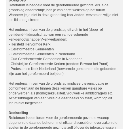
Doelgroep
Refoforum is bedoeld voor de gereformeerde gezindte. Als je de
grondslag onderschrijft, ben je van harte welkom op het forum.
Wanneer je je niet in deze grondslag kan vinden, verzoeken wij je niet
als lid te registreren.
Het onderschrijven van de grondslag uit zich in het (doop- of
belijdend-) lidmaatschap van één van de volgende
kerkgenootschappen/kerkverbanden:
- Hersteld Hervormde Kerk
- Gereformeerde Gemeenten
- Gereformeerde Gemeenten in Nederland
- Oud Gereformeerde Gemeenten in Nederland
- Christelijke Gereformeerde Kerken (rondom Bewaar het Pand)
- Protestantse Kerk Nederland (hervormde gemeenten die gebonden
zijn aan het gereformeerd belijden)
Het onderschrijven van de grondslag impliceert tevens, dat je je
conformeert aan de binnen deze kerken gangbare visies op
onderwerpen als (homo)seksualiteit, vrouwelijke ambtsdragers etc.
Actief uitdragen van een visie die daar haaks op staat, wordt op dit
forum niet toegestaan.
Doelstelling
Refoforum is een forum voor de gereformeerde gezindte waarop
degenen die daartoe behoren met elkaar discussiëren over zaken die
spelen in de gereformeerde gezindte zelf óf over de interactie tussen