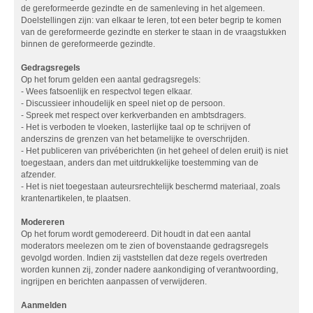
de gereformeerde gezindte en de samenleving in het algemeen.
Doelstellingen zijn: van elkaar te leren, tot een beter begrip te komen
van de gereformeerde gezindte en sterker te staan in de vraagstukken
binnen de gereformeerde gezindte.
Gedragsregels
Op het forum gelden een aantal gedragsregels:
- Wees fatsoenlijk en respectvol tegen elkaar.
- Discussieer inhoudelijk en speel niet op de persoon.
- Spreek met respect over kerkverbanden en ambtsdragers.
- Het is verboden te vloeken, lasterlijke taal op te schrijven of
anderszins de grenzen van het betamelijke te overschrijden.
- Het publiceren van privéberichten (in het geheel of delen eruit) is niet
toegestaan, anders dan met uitdrukkelijke toestemming van de
afzender.
- Het is niet toegestaan auteursrechtelijk beschermd materiaal, zoals
krantenartikelen, te plaatsen.
Modereren
Op het forum wordt gemodereerd. Dit houdt in dat een aantal
moderators meelezen om te zien of bovenstaande gedragsregels
gevolgd worden. Indien zij vaststellen dat deze regels overtreden
worden kunnen zij, zonder nadere aankondiging of verantwoording,
ingrijpen en berichten aanpassen of verwijderen.
Aanmelden