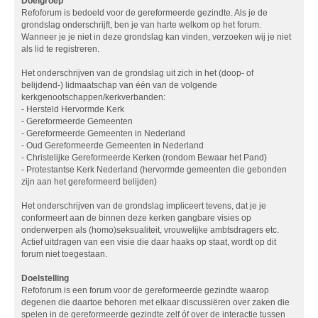
Doelgroep
Refoforum is bedoeld voor de gereformeerde gezindte. Als je de
grondslag onderschrijft, ben je van harte welkom op het forum.
Wanneer je je niet in deze grondslag kan vinden, verzoeken wij je niet
als lid te registreren.
Het onderschrijven van de grondslag uit zich in het (doop- of
belijdend-) lidmaatschap van één van de volgende
kerkgenootschappen/kerkverbanden:
- Hersteld Hervormde Kerk
- Gereformeerde Gemeenten
- Gereformeerde Gemeenten in Nederland
- Oud Gereformeerde Gemeenten in Nederland
- Christelijke Gereformeerde Kerken (rondom Bewaar het Pand)
- Protestantse Kerk Nederland (hervormde gemeenten die gebonden
zijn aan het gereformeerd belijden)
Het onderschrijven van de grondslag impliceert tevens, dat je je
conformeert aan de binnen deze kerken gangbare visies op
onderwerpen als (homo)seksualiteit, vrouwelijke ambtsdragers etc.
Actief uitdragen van een visie die daar haaks op staat, wordt op dit
forum niet toegestaan.
Doelstelling
Refoforum is een forum voor de gereformeerde gezindte waarop
degenen die daartoe behoren met elkaar discussiëren over zaken die
spelen in de gereformeerde gezindte zelf óf over de interactie tussen