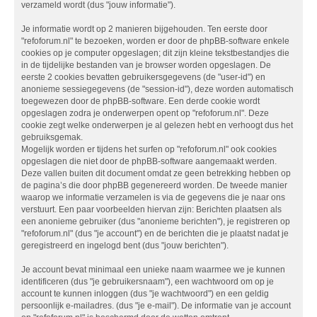
verzameld wordt (dus "jouw informatie").
Je informatie wordt op 2 manieren bijgehouden. Ten eerste door
"refoforum.nl" te bezoeken, worden er door de phpBB-software enkele
cookies op je computer opgeslagen; dit zijn kleine tekstbestandjes die
in de tijdelijke bestanden van je browser worden opgeslagen. De
eerste 2 cookies bevatten gebruikersgegevens (de "user-id") en
anonieme sessiegegevens (de "session-id"), deze worden automatisch
toegewezen door de phpBB-software. Een derde cookie wordt
opgeslagen zodra je onderwerpen opent op "refoforum.nl". Deze
cookie zegt welke onderwerpen je al gelezen hebt en verhoogt dus het
gebruiksgemak.
Mogelijk worden er tijdens het surfen op "refoforum.nl" ook cookies
opgeslagen die niet door de phpBB-software aangemaakt werden.
Deze vallen buiten dit document omdat ze geen betrekking hebben op
de pagina’s die door phpBB gegenereerd worden. De tweede manier
waarop we informatie verzamelen is via de gegevens die je naar ons
verstuurt. Een paar voorbeelden hiervan zijn: Berichten plaatsen als
een anonieme gebruiker (dus "anonieme berichten"), je registreren op
"refoforum.nl" (dus "je account") en de berichten die je plaatst nadat je
geregistreerd en ingelogd bent (dus "jouw berichten").
Je account bevat minimaal een unieke naam waarmee we je kunnen
identificeren (dus "je gebruikersnaam"), een wachtwoord om op je
account te kunnen inloggen (dus "je wachtwoord") en een geldig
persoonlijk e-mailadres. (dus "je e-mail"). De informatie van je account