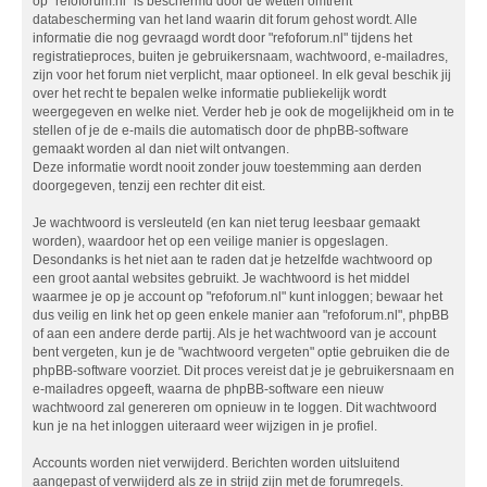
op "refoforum.nl" is beschermd door de wetten omtrent
databescherming van het land waarin dit forum gehost wordt. Alle
informatie die nog gevraagd wordt door "refoforum.nl" tijdens het
registratieproces, buiten je gebruikersnaam, wachtwoord, e-mailadres,
zijn voor het forum niet verplicht, maar optioneel. In elk geval beschik jij
over het recht te bepalen welke informatie publiekelijk wordt
weergegeven en welke niet. Verder heb je ook de mogelijkheid om in te
stellen of je de e-mails die automatisch door de phpBB-software
gemaakt worden al dan niet wilt ontvangen.
Deze informatie wordt nooit zonder jouw toestemming aan derden
doorgegeven, tenzij een rechter dit eist.
Je wachtwoord is versleuteld (en kan niet terug leesbaar gemaakt
worden), waardoor het op een veilige manier is opgeslagen.
Desondanks is het niet aan te raden dat je hetzelfde wachtwoord op
een groot aantal websites gebruikt. Je wachtwoord is het middel
waarmee je op je account op "refoforum.nl" kunt inloggen; bewaar het
dus veilig en link het op geen enkele manier aan "refoforum.nl", phpBB
of aan een andere derde partij. Als je het wachtwoord van je account
bent vergeten, kun je de "wachtwoord vergeten" optie gebruiken die de
phpBB-software voorziet. Dit proces vereist dat je je gebruikersnaam en
e-mailadres opgeeft, waarna de phpBB-software een nieuw
wachtwoord zal genereren om opnieuw in te loggen. Dit wachtwoord
kun je na het inloggen uiteraard weer wijzigen in je profiel.
Accounts worden niet verwijderd. Berichten worden uitsluitend
aangepast of verwijderd als ze in strijd zijn met de forumregels.