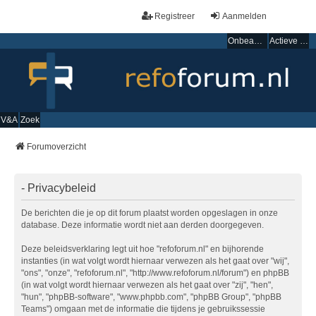
Registreer
Aanmelden
Onbeantwoorde onderwerpen
Actieve onderwerpen
V&A
Zoek
Forumoverzicht
- Privacybeleid
De berichten die je op dit forum plaatst worden opgeslagen in onze
database. Deze informatie wordt niet aan derden doorgegeven.
Deze beleidsverklaring legt uit hoe "refoforum.nl" en bijhorende
instanties (in wat volgt wordt hiernaar verwezen als het gaat over "wij",
"ons", "onze", "refoforum.nl", "http://www.refoforum.nl/forum") en phpBB
(in wat volgt wordt hiernaar verwezen als het gaat over "zij", "hen",
"hun", "phpBB-software", "www.phpbb.com", "phpBB Group", "phpBB
Teams") omgaan met de informatie die tijdens je gebruikssessie