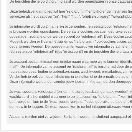
De berichten die je op dit forum plaatst worden opgeslagen in onze databas
Deze beleidsverklaring legt uit hoe "refoforum.nl" en bijhorende instanties (in
verwezen als het gaat over "zij", "hen", "hun", "phpBB-software", "www.phpb
Je informatie wordt op 2 manieren bijgehouden. Ten eerste door "refoforum.n
je browser worden opgeslagen. De eerste 2 cookies bevatten gebruikersgeg
opgeslagen zodra je onderwerpen opent op "refoforum.nl". Deze cookie zeg
Mogelijk worden er tijdens het surfen op "refoforum.nl" ook cookies opges
gegenereerd worden. De tweede manier waarop we informatie verzamelen is v
registreren op "refoforum.nl" (dus "je account") en de berichten die je plaatst
Je account bevat minimaal een unieke naam waarmee we je kunnen identifice
mail"). De informatie van je account op "refoforum.nl" is beschermd door de 
registratieproces, buiten je gebruikersnaam, wachtwoord, e-mailadres, zijn vo
Verder heb je ook de mogelijkheid om in te stellen of je de e-mails die aut
Deze informatie wordt nooit zonder jouw toestemming aan derden doorgegeven,
Je wachtwoord is versleuteld (en kan niet terug leesbaar gemaakt worden), w
wachtwoord is het middel waarmee je op je account op "refoforum.nl" kunt in
bent vergeten, kun je de "wachtwoord vergeten" optie gebruiken die de php
opnieuw in te loggen. Dit wachtwoord kun je na het inloggen uiteraard weer wi
Accounts worden niet verwijderd. Berichten worden uitsluitend aangepast of ve