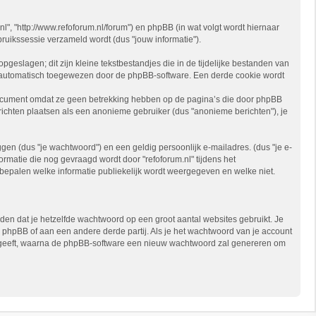
.nl", "http://www.refoforum.nl/forum") en phpBB (in wat volgt wordt hiernaar
ruikssessie verzameld wordt (dus "jouw informatie").
eslagen; dit zijn kleine tekstbestandjes die in de tijdelijke bestanden van
 automatisch toegewezen door de phpBB-software. Een derde cookie wordt
 document omdat ze geen betrekking hebben op de pagina’s die door phpBB
ichten plaatsen als een anonieme gebruiker (dus "anonieme berichten"), je
n (dus "je wachtwoord") en een geldig persoonlijk e-mailadres. (dus "je e-
ormatie die nog gevraagd wordt door "refoforum.nl" tijdens het
 te bepalen welke informatie publiekelijk wordt weergegeven en welke niet.
den dat je hetzelfde wachtwoord op een groot aantal websites gebruikt. Je
, phpBB of aan een andere derde partij. Als je het wachtwoord van je account
 opgeeft, waarna de phpBB-software een nieuw wachtwoord zal genereren om