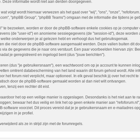
e. Deze informatie wordt niet aan derden doorgegeven.
 wat volgt wordt hiernaar verwezen als het gaat over "wij", "ons", "onze", "refoforum
b.com", "phpBB Group", "phpBB Teams") omgaan met de informatie die tijdens je geb
l" te bezoeken, worden er door de phpBB-software enkele cookies op je computer opg
evens (de "user-id") en anonieme sessiegegevens (de "session-id"), deze worden
t welke onderwerpen je al gelezen hebt en verhoogt dus het gebruiksgemak.
lagen die niet door de phpBB-software aangemaakt werden. Deze vallen buiten dit
ia de gegevens die je naar ons verstuurt. Een paar voorbeelden hiervan zijn: Ber
 nadat je geregistreerd en ingelogd bent (dus "jouw berichten").
ren (dus "je gebruikersnaam"), een wachtwoord om op je account te kunnen inlogge
wetten omtrent databescherming van het land waarin dit forum gehost wordt. Alle inf
or het forum niet verplicht, maar optioneel. In elk geval beschik jij over het recht
omatisch door de phpBB-software gemaakt worden al dan niet wilt ontvangen.
 tenzij een rechter dit eist.
aardoor het op een veilige manier is opgeslagen. Desondanks is het niet aan te ra
loggen; bewaar het dus veilig en link het op geen enkele manier aan "refoforum.nl"
BB-software voorziet. Dit proces vereist dat je je gebruikersnaam en e-mailadres
jzigen in je profiel.
rwijderd als ze in strijd zijn met de forumregels.