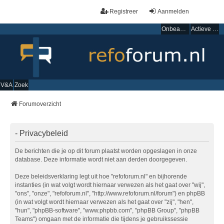
Registreer
Aanmelden
Onbeantwoorde onderwerpen
Actieve onderwerpen
V&A
Zoek
Forumoverzicht
- Privacybeleid
De berichten die je op dit forum plaatst worden opgeslagen in onze
database. Deze informatie wordt niet aan derden doorgegeven.
Deze beleidsverklaring legt uit hoe "refoforum.nl" en bijhorende
instanties (in wat volgt wordt hiernaar verwezen als het gaat over "wij",
"ons", "onze", "refoforum.nl", "http://www.refoforum.nl/forum") en phpBB
(in wat volgt wordt hiernaar verwezen als het gaat over "zij", "hen",
"hun", "phpBB-software", "www.phpbb.com", "phpBB Group", "phpBB
Teams") omgaan met de informatie die tijdens je gebruikssessie