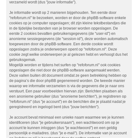
verzameld wordt (dus "jouw informatie").
Je informatie wordt op 2 manieren bijgehouden. Ten eerste door
"refoforum.nl" te bezoeken, worden er door de phpBB-software enkele
cookies op je computer opgeslagen; dit zijn kleine tekstbestandjes die
in de tijdelijke bestanden van je browser worden opgeslagen. De
eerste 2 cookies bevatten gebruikersgegevens (de "user-id") en
anonieme sessiegegevens (de "session-id"), deze worden automatisch
toegewezen door de phpBB-software. Een derde cookie wordt
opgeslagen zodra je onderwerpen opent op "refoforum.nl". Deze
cookie zegt welke onderwerpen je al gelezen hebt en verhoogt dus het
gebruiksgemak.
Mogelijk worden er tijdens het surfen op "refoforum.nl" ook cookies
opgeslagen die niet door de phpBB-software aangemaakt werden.
Deze vallen buiten dit document omdat ze geen betrekking hebben op
de pagina’s die door phpBB gegenereerd worden. De tweede manier
waarop we informatie verzamelen is via de gegevens die je naar ons
verstuurt. Een paar voorbeelden hiervan zijn: Berichten plaatsen als
een anonieme gebruiker (dus "anonieme berichten"), je registreren op
"refoforum.nl" (dus "je account") en de berichten die je plaatst nadat je
geregistreerd en ingelogd bent (dus "jouw berichten").
Je account bevat minimaal een unieke naam waarmee we je kunnen
identificeren (dus "je gebruikersnaam"), een wachtwoord om op je
account te kunnen inloggen (dus "je wachtwoord") en een geldig
persoonlijk e-mailadres. (dus "je e-mail"). De informatie van je account