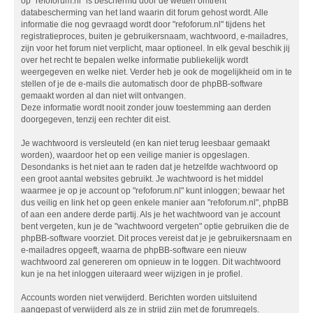
op "refoforum.nl" is beschermd door de wetten omtrent
databescherming van het land waarin dit forum gehost wordt. Alle
informatie die nog gevraagd wordt door "refoforum.nl" tijdens het
registratieproces, buiten je gebruikersnaam, wachtwoord, e-mailadres,
zijn voor het forum niet verplicht, maar optioneel. In elk geval beschik jij
over het recht te bepalen welke informatie publiekelijk wordt
weergegeven en welke niet. Verder heb je ook de mogelijkheid om in te
stellen of je de e-mails die automatisch door de phpBB-software
gemaakt worden al dan niet wilt ontvangen.
Deze informatie wordt nooit zonder jouw toestemming aan derden
doorgegeven, tenzij een rechter dit eist.
Je wachtwoord is versleuteld (en kan niet terug leesbaar gemaakt
worden), waardoor het op een veilige manier is opgeslagen.
Desondanks is het niet aan te raden dat je hetzelfde wachtwoord op
een groot aantal websites gebruikt. Je wachtwoord is het middel
waarmee je op je account op "refoforum.nl" kunt inloggen; bewaar het
dus veilig en link het op geen enkele manier aan "refoforum.nl", phpBB
of aan een andere derde partij. Als je het wachtwoord van je account
bent vergeten, kun je de "wachtwoord vergeten" optie gebruiken die de
phpBB-software voorziet. Dit proces vereist dat je je gebruikersnaam en
e-mailadres opgeeft, waarna de phpBB-software een nieuw
wachtwoord zal genereren om opnieuw in te loggen. Dit wachtwoord
kun je na het inloggen uiteraard weer wijzigen in je profiel.
Accounts worden niet verwijderd. Berichten worden uitsluitend
aangepast of verwijderd als ze in strijd zijn met de forumregels.