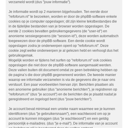
verzameld wordt (dus "jouw informatie").
Je informatie wordt op 2 manieren bijgehouden. Ten eerste door
"refoforum.nl" te bezoeken, worden er door de phpBB-software enkele
cookies op je computer opgeslagen; dit zijn kleine tekstbestandjes die
in de tijdelijke bestanden van je browser worden opgeslagen. De
eerste 2 cookies bevatten gebruikersgegevens (de "user-id") en
anonieme sessiegegevens (de "session-id"), deze worden automatisch
toegewezen door de phpBB-software. Een derde cookie wordt
opgeslagen zodra je onderwerpen opent op "refoforum.nl". Deze
cookie zegt welke onderwerpen je al gelezen hebt en verhoogt dus het
gebruiksgemak.
Mogelijk worden er tijdens het surfen op "refoforum.nl" ook cookies
opgeslagen die niet door de phpBB-software aangemaakt werden.
Deze vallen buiten dit document omdat ze geen betrekking hebben op
de pagina’s die door phpBB gegenereerd worden. De tweede manier
waarop we informatie verzamelen is via de gegevens die je naar ons
verstuurt. Een paar voorbeelden hiervan zijn: Berichten plaatsen als
een anonieme gebruiker (dus "anonieme berichten"), je registreren op
"refoforum.nl" (dus "je account") en de berichten die je plaatst nadat je
geregistreerd en ingelogd bent (dus "jouw berichten").
Je account bevat minimaal een unieke naam waarmee we je kunnen
identificeren (dus "je gebruikersnaam"), een wachtwoord om op je
account te kunnen inloggen (dus "je wachtwoord") en een geldig
persoonlijk e-mailadres. (dus "je e-mail"). De informatie van je account