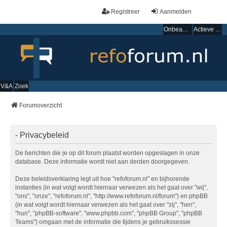
Registreer
Aanmelden
Onbeantwoorde onderwerpen
Actieve onderwerpen
V&A
Zoek
Forumoverzicht
- Privacybeleid
De berichten die je op dit forum plaatst worden opgeslagen in onze
database. Deze informatie wordt niet aan derden doorgegeven.
Deze beleidsverklaring legt uit hoe "refoforum.nl" en bijhorende
instanties (in wat volgt wordt hiernaar verwezen als het gaat over "wij",
"ons", "onze", "refoforum.nl", "http://www.refoforum.nl/forum") en phpBB
(in wat volgt wordt hiernaar verwezen als het gaat over "zij", "hen",
"hun", "phpBB-software", "www.phpbb.com", "phpBB Group", "phpBB
Teams") omgaan met de informatie die tijdens je gebruikssessie