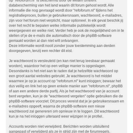
op "refoforum.nl" is beschermd door de wetten omtrent
databescherming van het land waarin dit forum gehost wordt. Alle
informatie die nog gevraagd wordt door "refoforum.nl" tijdens het
registratieproces, buiten je gebruikersnaam, wachtwoord, e-mailadres,
zijn voor het forum niet verplicht, maar optioneel. In elk geval beschik jij
over het recht te bepalen welke informatie publiekelijk wordt
weergegeven en welke niet. Verder heb je ook de mogelijkheid om in te
stellen of je de e-mails die automatisch door de phpBB-software
gemaakt worden al dan niet wilt ontvangen.
Deze informatie wordt nooit zonder jouw toestemming aan derden
doorgegeven, tenzij een rechter dit eist.
Je wachtwoord is versleuteld (en kan niet terug leesbaar gemaakt
worden), waardoor het op een veilige manier is opgeslagen.
Desondanks is het niet aan te raden dat je hetzelfde wachtwoord op
een groot aantal websites gebruikt. Je wachtwoord is het middel
waarmee je op je account op "refoforum.nl" kunt inloggen; bewaar het
dus veilig en link het op geen enkele manier aan "refoforum.nl", phpBB
of aan een andere derde partij. Als je het wachtwoord van je account
bent vergeten, kun je de "wachtwoord vergeten" optie gebruiken die de
phpBB-software voorziet. Dit proces vereist dat je je gebruikersnaam en
e-mailadres opgeeft, waarna de phpBB-software een nieuw
wachtwoord zal genereren om opnieuw in te loggen. Dit wachtwoord
kun je na het inloggen uiteraard weer wijzigen in je profiel.
Accounts worden niet verwijderd. Berichten worden uitsluitend
aangepast of verwijderd als ze in strijd zijn met de forumregels.