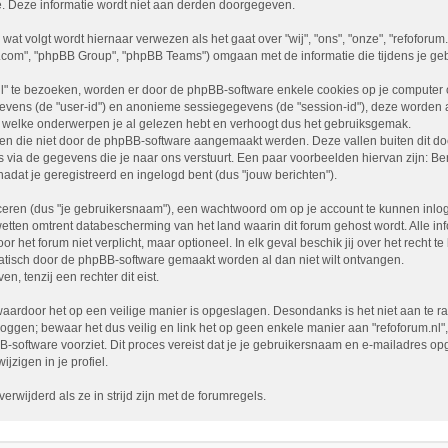
e. Deze informatie wordt niet aan derden doorgegeven.
 wat volgt wordt hiernaar verwezen als het gaat over "wij", "ons", "onze", "refoforum
b.com", "phpBB Group", "phpBB Teams") omgaan met de informatie die tijdens je geb
l" te bezoeken, worden er door de phpBB-software enkele cookies op je computer opg
evens (de "user-id") en anonieme sessiegegevens (de "session-id"), deze worden
t welke onderwerpen je al gelezen hebt en verhoogt dus het gebruiksgemak.
lagen die niet door de phpBB-software aangemaakt werden. Deze vallen buiten dit
ia de gegevens die je naar ons verstuurt. Een paar voorbeelden hiervan zijn: Ber
 nadat je geregistreerd en ingelogd bent (dus "jouw berichten").
ren (dus "je gebruikersnaam"), een wachtwoord om op je account te kunnen inlogge
wetten omtrent databescherming van het land waarin dit forum gehost wordt. Alle inf
or het forum niet verplicht, maar optioneel. In elk geval beschik jij over het recht
omatisch door de phpBB-software gemaakt worden al dan niet wilt ontvangen.
 tenzij een rechter dit eist.
aardoor het op een veilige manier is opgeslagen. Desondanks is het niet aan te ra
loggen; bewaar het dus veilig en link het op geen enkele manier aan "refoforum.nl"
BB-software voorziet. Dit proces vereist dat je je gebruikersnaam en e-mailadres
jzigen in je profiel.
rwijderd als ze in strijd zijn met de forumregels.