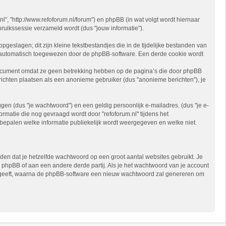
.nl", "http://www.refoforum.nl/forum") en phpBB (in wat volgt wordt hiernaar
ruikssessie verzameld wordt (dus "jouw informatie").
eslagen; dit zijn kleine tekstbestandjes die in de tijdelijke bestanden van
 automatisch toegewezen door de phpBB-software. Een derde cookie wordt
 document omdat ze geen betrekking hebben op de pagina’s die door phpBB
ichten plaatsen als een anonieme gebruiker (dus "anonieme berichten"), je
n (dus "je wachtwoord") en een geldig persoonlijk e-mailadres. (dus "je e-
ormatie die nog gevraagd wordt door "refoforum.nl" tijdens het
 te bepalen welke informatie publiekelijk wordt weergegeven en welke niet.
den dat je hetzelfde wachtwoord op een groot aantal websites gebruikt. Je
, phpBB of aan een andere derde partij. Als je het wachtwoord van je account
 opgeeft, waarna de phpBB-software een nieuw wachtwoord zal genereren om