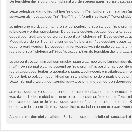
De berichten die je op dit forum plaatst worden opgeslagen in onze databas
Deze beleidsverklaring legt uit hoe "refoforum.nl" en bijhorende instanties (in
verwezen als het gaat over "zij", "hen", "hun", "phpBB-software", "www.phpb
Je informatie wordt op 2 manieren bijgehouden. Ten eerste door "refoforum.n
je browser worden opgeslagen. De eerste 2 cookies bevatten gebruikersgeg
opgeslagen zodra je onderwerpen opent op "refoforum.nl". Deze cookie zeg
Mogelijk worden er tijdens het surfen op "refoforum.nl" ook cookies opges
gegenereerd worden. De tweede manier waarop we informatie verzamelen is v
registreren op "refoforum.nl" (dus "je account") en de berichten die je plaatst
Je account bevat minimaal een unieke naam waarmee we je kunnen identifice
mail"). De informatie van je account op "refoforum.nl" is beschermd door de 
registratieproces, buiten je gebruikersnaam, wachtwoord, e-mailadres, zijn vo
Verder heb je ook de mogelijkheid om in te stellen of je de e-mails die aut
Deze informatie wordt nooit zonder jouw toestemming aan derden doorgegeven,
Je wachtwoord is versleuteld (en kan niet terug leesbaar gemaakt worden), w
wachtwoord is het middel waarmee je op je account op "refoforum.nl" kunt in
bent vergeten, kun je de "wachtwoord vergeten" optie gebruiken die de php
opnieuw in te loggen. Dit wachtwoord kun je na het inloggen uiteraard weer wi
Accounts worden niet verwijderd. Berichten worden uitsluitend aangepast of ve