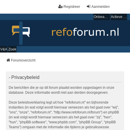
Registreer
Aanmelden
Onbeantwoorde onderwerpen
Actieve onderwerpen
V&A
Zoek
Forumoverzicht
- Privacybeleid
De berichten die je op dit forum plaatst worden opgeslagen in onze
database. Deze informatie wordt niet aan derden doorgegeven.
Deze beleidsverklaring legt uit hoe "refoforum.nl" en bijhorende
instanties (in wat volgt wordt hiernaar verwezen als het gaat over "wij",
"ons", "onze", "refoforum.nl", "http://www.refoforum.nl/forum") en phpBB
(in wat volgt wordt hiernaar verwezen als het gaat over "zij", "hen",
"hun", "phpBB-software", "www.phpbb.com", "phpBB Group", "phpBB
Teams") omgaan met de informatie die tijdens je gebruikssessie