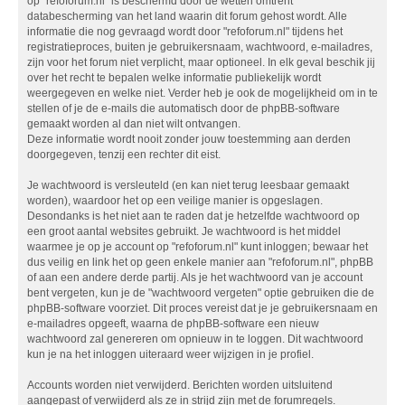
op "refoforum.nl" is beschermd door de wetten omtrent
databescherming van het land waarin dit forum gehost wordt. Alle
informatie die nog gevraagd wordt door "refoforum.nl" tijdens het
registratieproces, buiten je gebruikersnaam, wachtwoord, e-mailadres,
zijn voor het forum niet verplicht, maar optioneel. In elk geval beschik jij
over het recht te bepalen welke informatie publiekelijk wordt
weergegeven en welke niet. Verder heb je ook de mogelijkheid om in te
stellen of je de e-mails die automatisch door de phpBB-software
gemaakt worden al dan niet wilt ontvangen.
Deze informatie wordt nooit zonder jouw toestemming aan derden
doorgegeven, tenzij een rechter dit eist.
Je wachtwoord is versleuteld (en kan niet terug leesbaar gemaakt
worden), waardoor het op een veilige manier is opgeslagen.
Desondanks is het niet aan te raden dat je hetzelfde wachtwoord op
een groot aantal websites gebruikt. Je wachtwoord is het middel
waarmee je op je account op "refoforum.nl" kunt inloggen; bewaar het
dus veilig en link het op geen enkele manier aan "refoforum.nl", phpBB
of aan een andere derde partij. Als je het wachtwoord van je account
bent vergeten, kun je de "wachtwoord vergeten" optie gebruiken die de
phpBB-software voorziet. Dit proces vereist dat je je gebruikersnaam en
e-mailadres opgeeft, waarna de phpBB-software een nieuw
wachtwoord zal genereren om opnieuw in te loggen. Dit wachtwoord
kun je na het inloggen uiteraard weer wijzigen in je profiel.
Accounts worden niet verwijderd. Berichten worden uitsluitend
aangepast of verwijderd als ze in strijd zijn met de forumregels.