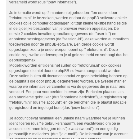
verzameld wordt (dus "jouw informatie").
Je informatie wordt op 2 manieren bijgehouden. Ten eerste door
"refoforum.nl" te bezoeken, worden er door de phpBB-software enkele
cookies op je computer opgeslagen; dit zijn kleine tekstbestandjes die
in de tijdelijke bestanden van je browser worden opgeslagen. De
eerste 2 cookies bevatten gebruikersgegevens (de "user-id") en
anonieme sessiegegevens (de "session-id"), deze worden automatisch
toegewezen door de phpBB-software. Een derde cookie wordt
opgeslagen zodra je onderwerpen opent op "refoforum.nl". Deze
cookie zegt welke onderwerpen je al gelezen hebt en verhoogt dus het
gebruiksgemak.
Mogelijk worden er tijdens het surfen op "refoforum.nl" ook cookies
opgeslagen die niet door de phpBB-software aangemaakt werden.
Deze vallen buiten dit document omdat ze geen betrekking hebben op
de pagina’s die door phpBB gegenereerd worden. De tweede manier
waarop we informatie verzamelen is via de gegevens die je naar ons
verstuurt. Een paar voorbeelden hiervan zijn: Berichten plaatsen als
een anonieme gebruiker (dus "anonieme berichten"), je registreren op
"refoforum.nl" (dus "je account") en de berichten die je plaatst nadat je
geregistreerd en ingelogd bent (dus "jouw berichten").
Je account bevat minimaal een unieke naam waarmee we je kunnen
identificeren (dus "je gebruikersnaam"), een wachtwoord om op je
account te kunnen inloggen (dus "je wachtwoord") en een geldig
persoonlijk e-mailadres. (dus "je e-mail"). De informatie van je account