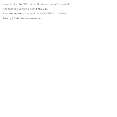
Powered by
phpBB
® Forum Software © phpBB Limited
Nederlandse vertaling door
phpBB.nl
.
Style
we_universal
created by INVENTEA & v12mike
Privacy
|
Gebruikersvoorwaarden