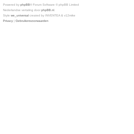
Powered by
phpBB
® Forum Software © phpBB Limited
Nederlandse vertaling door
phpBB.nl
.
Style
we_universal
created by INVENTEA & v12mike
Privacy
|
Gebruikersvoorwaarden