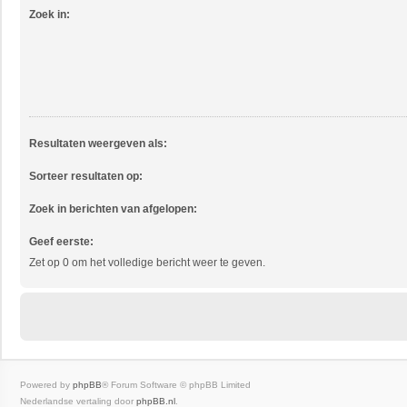
Zoek in:
Resultaten weergeven als:
Sorteer resultaten op:
Zoek in berichten van afgelopen:
Geef eerste:
Zet op 0 om het volledige bericht weer te geven.
Powered by
phpBB
® Forum Software © phpBB Limited
Nederlandse vertaling door
phpBB.nl
.