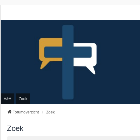
V&A
Zoek
Forumoverzicht
Zoek
Zoek