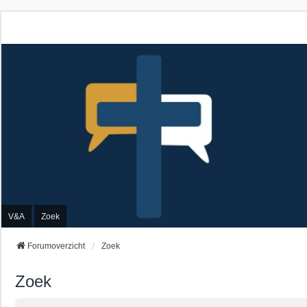
V&A
Zoek
Forumoverzicht
Zoek
Zoek