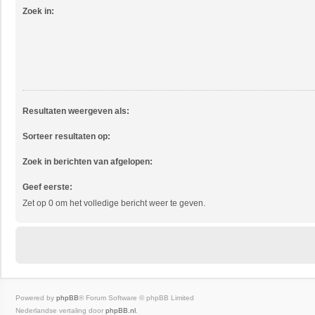
Zoek in:
Resultaten weergeven als:
Sorteer resultaten op:
Zoek in berichten van afgelopen:
Geef eerste:
Zet op 0 om het volledige bericht weer te geven.
Powered by
phpBB
® Forum Software © phpBB Limited
Nederlandse vertaling door
phpBB.nl
.