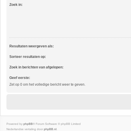
Zoek in:
Resultaten weergeven als:
Sorteer resultaten op:
Zoek in berichten van afgelopen:
Geef eerste:
Zet op 0 om het volledige bericht weer te geven.
Powered by
phpBB
® Forum Software © phpBB Limited
Nederlandse vertaling door
phpBB.nl
.