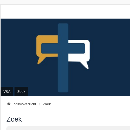
V&A
Zoek
Forumoverzicht
Zoek
Zoek