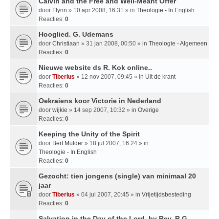
Calvin and the Free and Well-Meant Offer
door
Flynn
» 10 apr 2008, 16:31 » in
Theologie - In English
Reacties:
0
Hooglied. G. Udemans
door
Christiaan
» 31 jan 2008, 00:50 » in
Theologie - Algemeen
Reacties:
0
Nieuwe website ds R. Kok online..
door
Tiberius
» 12 nov 2007, 09:45 » in
Uit de krant
Reacties:
0
Oekraiens koor Victorie in Nederland
door
wijkie
» 14 sep 2007, 10:32 » in
Overige
Reacties:
0
Keeping the Unity of the Spirit
door
Bert Mulder
» 18 jul 2007, 16:24 » in
Theologie - In English
Reacties:
0
Gezocht: tien jongens (single) van minimaal 20
jaar
door
Tiberius
» 04 jul 2007, 20:45 » in
Vrijetijdsbesteding
Reacties:
0
Salvation in the Day of the Lord, by Rev. R.G.