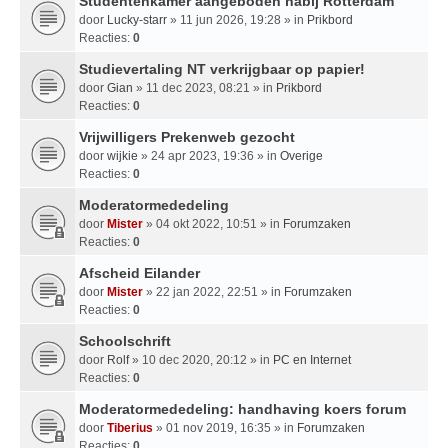
Studentenkamer aangeboden nabij Rotterdam
door
Lucky-starr
» 11 jun 2026, 19:28 » in
Prikbord
Reacties:
0
Studievertaling NT verkrijgbaar op papier!
door
Gian
» 11 dec 2023, 08:21 » in
Prikbord
Reacties:
0
Vrijwilligers Prekenweb gezocht
door
wijkie
» 24 apr 2023, 19:36 » in
Overige
Reacties:
0
Moderatormededeling
door
Mister
» 04 okt 2022, 10:51 » in
Forumzaken
Reacties:
0
Afscheid Eilander
door
Mister
» 22 jan 2022, 22:51 » in
Forumzaken
Reacties:
0
Schoolschrift
door
Rolf
» 10 dec 2020, 20:12 » in
PC en Internet
Reacties:
0
Moderatormededeling: handhaving koers forum
door
Tiberius
» 01 nov 2019, 16:35 » in
Forumzaken
Reacties:
0