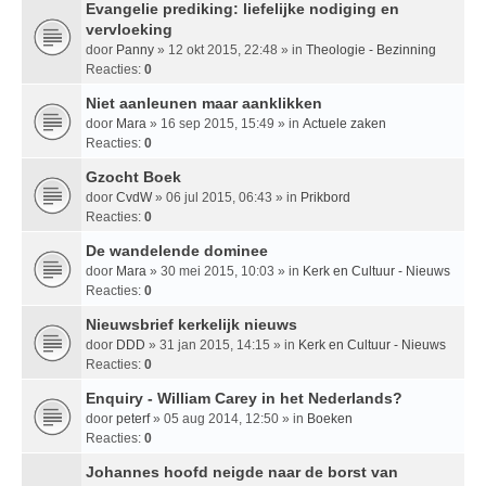
Evangelie prediking: liefelijke nodiging en
vervloeking
door
Panny
» 12 okt 2015, 22:48 » in
Theologie - Bezinning
Reacties:
0
Niet aanleunen maar aanklikken
door
Mara
» 16 sep 2015, 15:49 » in
Actuele zaken
Reacties:
0
Gzocht Boek
door
CvdW
» 06 jul 2015, 06:43 » in
Prikbord
Reacties:
0
De wandelende dominee
door
Mara
» 30 mei 2015, 10:03 » in
Kerk en Cultuur - Nieuws
Reacties:
0
Nieuwsbrief kerkelijk nieuws
door
DDD
» 31 jan 2015, 14:15 » in
Kerk en Cultuur - Nieuws
Reacties:
0
Enquiry - William Carey in het Nederlands?
door
peterf
» 05 aug 2014, 12:50 » in
Boeken
Reacties:
0
Johannes hoofd neigde naar de borst van