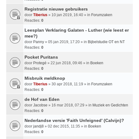
Registratie nieuwe gebruikers
door
Tiberius
» 10 jan 2019, 16:40 » in
Forumzaken
Reacties:
0
Leesplan Verklaring Galaten - Luther (wie leest er
mee?)
door
Panny
» 05 jan 2019, 17:20 » in
Bijbelstudie OT en NT
Reacties:
0
Pocket Puritans
door
Protegé
» 22 jun 2018, 09:46 » in
Boeken
Reacties:
0
Misbruik meldknop
door
Tiberius
» 30 apr 2018, 11:19 » in
Forumzaken
Reacties:
0
de Hof van Eden
door
Jacobse
» 16 mar 2018, 07:29 » in
Muziek en Gedichten
Reacties:
0
Nederlandse versie 'Faith Unfeigned' (Calvijn)?
door
jandj8
» 02 dec 2015, 11:35 » in
Boeken
Reacties:
0