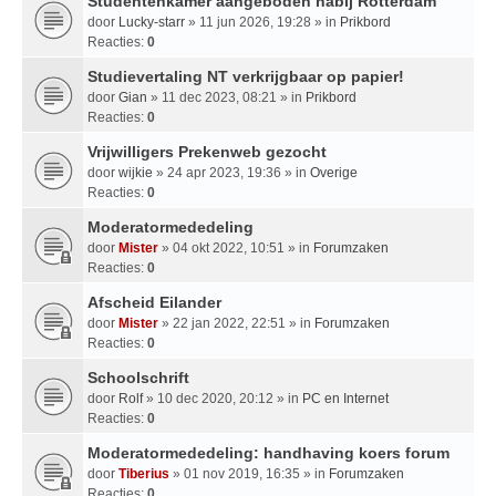
Studentenkamer aangeboden nabij Rotterdam
door
Lucky-starr
» 11 jun 2026, 19:28 » in
Prikbord
Reacties:
0
Studievertaling NT verkrijgbaar op papier!
door
Gian
» 11 dec 2023, 08:21 » in
Prikbord
Reacties:
0
Vrijwilligers Prekenweb gezocht
door
wijkie
» 24 apr 2023, 19:36 » in
Overige
Reacties:
0
Moderatormededeling
door
Mister
» 04 okt 2022, 10:51 » in
Forumzaken
Reacties:
0
Afscheid Eilander
door
Mister
» 22 jan 2022, 22:51 » in
Forumzaken
Reacties:
0
Schoolschrift
door
Rolf
» 10 dec 2020, 20:12 » in
PC en Internet
Reacties:
0
Moderatormededeling: handhaving koers forum
door
Tiberius
» 01 nov 2019, 16:35 » in
Forumzaken
Reacties:
0