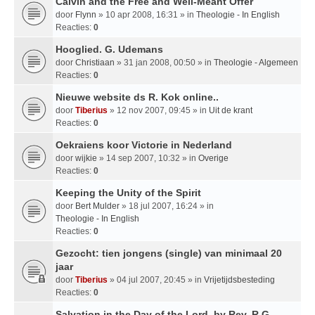
Calvin and the Free and Well-Meant Offer
door
Flynn
» 10 apr 2008, 16:31 » in
Theologie - In English
Reacties:
0
Hooglied. G. Udemans
door
Christiaan
» 31 jan 2008, 00:50 » in
Theologie - Algemeen
Reacties:
0
Nieuwe website ds R. Kok online..
door
Tiberius
» 12 nov 2007, 09:45 » in
Uit de krant
Reacties:
0
Oekraiens koor Victorie in Nederland
door
wijkie
» 14 sep 2007, 10:32 » in
Overige
Reacties:
0
Keeping the Unity of the Spirit
door
Bert Mulder
» 18 jul 2007, 16:24 » in
Theologie - In English
Reacties:
0
Gezocht: tien jongens (single) van minimaal 20
jaar
door
Tiberius
» 04 jul 2007, 20:45 » in
Vrijetijdsbesteding
Reacties:
0
Salvation in the Day of the Lord, by Rev. R.G.