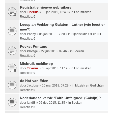
Registratie nieuwe gebruikers
door
Tiberius
» 10 jan 2019, 16:40 » in
Forumzaken
Reacties:
0
Leesplan Verklaring Galaten - Luther (wie leest er
mee?)
door
Panny
» 05 jan 2019, 17:20 » in
Bijbelstudie OT en NT
Reacties:
0
Pocket Puritans
door
Protegé
» 22 jun 2018, 09:46 » in
Boeken
Reacties:
0
Misbruik meldknop
door
Tiberius
» 30 apr 2018, 11:19 » in
Forumzaken
Reacties:
0
de Hof van Eden
door
Jacobse
» 16 mar 2018, 07:29 » in
Muziek en Gedichten
Reacties:
0
Nederlandse versie 'Faith Unfeigned' (Calvijn)?
door
jandj8
» 02 dec 2015, 11:35 » in
Boeken
Reacties:
0