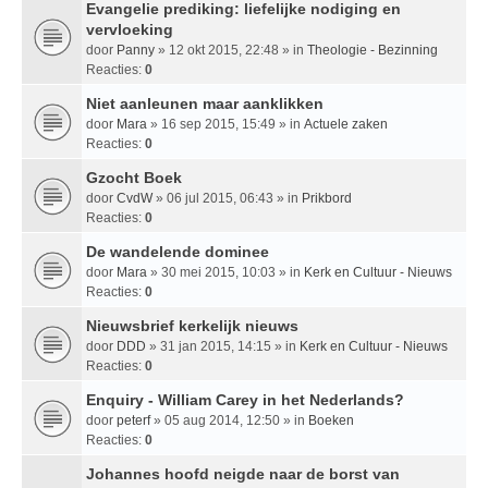
Evangelie prediking: liefelijke nodiging en
vervloeking
door
Panny
» 12 okt 2015, 22:48 » in
Theologie - Bezinning
Reacties:
0
Niet aanleunen maar aanklikken
door
Mara
» 16 sep 2015, 15:49 » in
Actuele zaken
Reacties:
0
Gzocht Boek
door
CvdW
» 06 jul 2015, 06:43 » in
Prikbord
Reacties:
0
De wandelende dominee
door
Mara
» 30 mei 2015, 10:03 » in
Kerk en Cultuur - Nieuws
Reacties:
0
Nieuwsbrief kerkelijk nieuws
door
DDD
» 31 jan 2015, 14:15 » in
Kerk en Cultuur - Nieuws
Reacties:
0
Enquiry - William Carey in het Nederlands?
door
peterf
» 05 aug 2014, 12:50 » in
Boeken
Reacties:
0
Johannes hoofd neigde naar de borst van