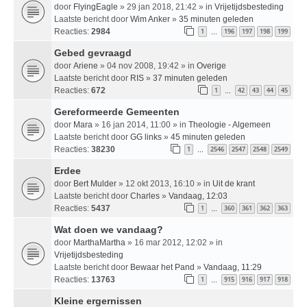
door
FlyingEagle
» 29 jan 2018, 21:42 » in
Vrijetijdsbesteding
Laatste bericht door
Wim Anker
»
35 minuten geleden
Reacties:
2984
1
196
197
198
199
…
Gebed gevraagd
door
Ariene
» 04 nov 2008, 19:42 » in
Overige
Laatste bericht door
RIS
»
37 minuten geleden
Reacties:
672
1
42
43
44
45
…
Gereformeerde Gemeenten
door
Mara
» 16 jan 2014, 11:00 » in
Theologie - Algemeen
Laatste bericht door
GG links
»
45 minuten geleden
Reacties:
38230
1
2546
2547
2548
2549
…
Erdee
door
Bert Mulder
» 12 okt 2013, 16:10 » in
Uit de krant
Laatste bericht door
Charles
»
Vandaag, 12:03
Reacties:
5437
1
360
361
362
363
…
Wat doen we vandaag?
door
MarthaMartha
» 16 mar 2012, 12:02 » in
Vrijetijdsbesteding
Laatste bericht door
Bewaar het Pand
»
Vandaag, 11:29
Reacties:
13763
1
915
916
917
918
…
Kleine ergernissen