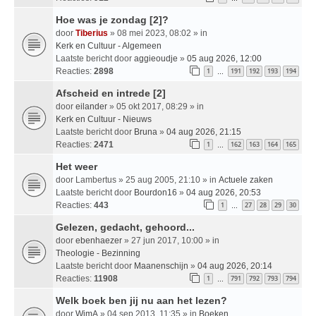
Hoe was je zondag [2]?
door
Tiberius
» 08 mei 2023, 08:02 » in
Kerk en Cultuur - Algemeen
Laatste bericht door
aggieoudje
»
05 aug 2026, 12:00
Reacties:
2898
1
191
192
193
194
…
Afscheid en intrede [2]
door
eilander
» 05 okt 2017, 08:29 » in
Kerk en Cultuur - Nieuws
Laatste bericht door
Bruna
»
04 aug 2026, 21:15
Reacties:
2471
1
162
163
164
165
…
Het weer
door
Lambertus
» 25 aug 2005, 21:10 » in
Actuele zaken
Laatste bericht door
Bourdon16
»
04 aug 2026, 20:53
Reacties:
443
1
27
28
29
30
…
Gelezen, gedacht, gehoord...
door
ebenhaezer
» 27 jun 2017, 10:00 » in
Theologie - Bezinning
Laatste bericht door
Maanenschijn
»
04 aug 2026, 20:14
Reacties:
11908
1
791
792
793
794
…
Welk boek ben jij nu aan het lezen?
door
WimA
» 04 sep 2013, 11:35 » in
Boeken