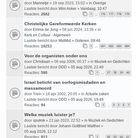
door
Mannetje
» 19 sep 2023, 15:02 » in
Overige
Laatste bericht door
Wim Anker
»
Vandaag, 10:47
Reacties:
2682
1
176
177
178
179
…
Christelijke Gereformeerde Kerken
door
Emma de Jong
» 08 jun 2024, 13:38 » in
Kerk en Cultuur - Algemeen
Laatste bericht door
MidMid
»
Gisteren, 09:46
Reacties:
10253
1
681
682
683
684
…
Voor de organisten onder ons
door
Christiaan
» 06 sep 2006, 00:37 » in
Muziek en Gedichten
Laatste bericht door
DDD
»
05 aug 2026, 22:40
Reacties:
590
1
37
38
39
40
…
Israel beticht van oorlogsmisdaden en
massamoord
door
Trein
» 18 apr 2002, 20:05 » in
Actuele zaken
Laatste bericht door
DDD
»
05 aug 2026, 19:49
Reacties:
94
1
4
5
6
7
…
Welke muziek luister je?
door
sputnik
» 22 jan 2020, 22:52 » in
Muziek en Gedichten
Laatste bericht door
Johann Gottfried Walther
»
05 aug 2026, 12:12
Reacties:
912
1
58
59
60
61
…