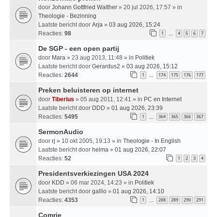
door
Johann Gottfried Walther
» 20 jul 2026, 17:57 » in
Theologie - Bezinning
Laatste bericht door
Arja
»
03 aug 2026, 15:24
Reacties:
98
1
4
5
6
7
…
De SGP - een open partij
door
Mara
» 23 aug 2013, 11:48 » in
Politiek
Laatste bericht door
Gerardus2
»
03 aug 2026, 15:12
Reacties:
2644
1
174
175
176
177
…
Preken beluisteren op internet
door
Tiberius
» 05 aug 2011, 12:41 » in
PC en Internet
Laatste bericht door
DDD
»
01 aug 2026, 23:39
Reacties:
5495
1
364
365
366
367
…
SermonAudio
door
rj
» 10 okt 2005, 19:13 » in
Theologie - In English
Laatste bericht door
helma
»
01 aug 2026, 22:07
Reacties:
52
1
2
3
4
Presidentsverkiezingen USA 2024
door
KDD
» 06 mar 2024, 14:23 » in
Politiek
Laatste bericht door
gallio
»
01 aug 2026, 14:10
Reacties:
4353
1
288
289
290
291
…
Comrie