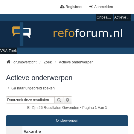
Registreer
Aanmelden
Onbeantwoorde onderwerpen
Actieve onderwerpen
V&A
Zoek
Forumoverzicht
Zoek
Actieve onderwerpen
Actieve onderwerpen
Ga naar uitgebreid zoeken
Zoek
Uitgebreid Zoeken
Er Zijn 26 Resultaten Gevonden • Pagina
1
Van
1
Onderwerpen
Vakantie