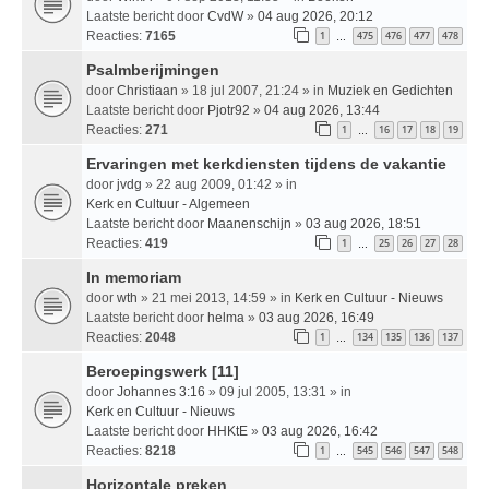
Laatste bericht door
CvdW
»
04 aug 2026, 20:12
Reacties:
7165
1
475
476
477
478
…
Psalmberijmingen
door
Christiaan
» 18 jul 2007, 21:24 » in
Muziek en Gedichten
Laatste bericht door
Pjotr92
»
04 aug 2026, 13:44
Reacties:
271
1
16
17
18
19
…
Ervaringen met kerkdiensten tijdens de vakantie
door
jvdg
» 22 aug 2009, 01:42 » in
Kerk en Cultuur - Algemeen
Laatste bericht door
Maanenschijn
»
03 aug 2026, 18:51
Reacties:
419
1
25
26
27
28
…
In memoriam
door
wth
» 21 mei 2013, 14:59 » in
Kerk en Cultuur - Nieuws
Laatste bericht door
helma
»
03 aug 2026, 16:49
Reacties:
2048
1
134
135
136
137
…
Beroepingswerk [11]
door
Johannes 3:16
» 09 jul 2005, 13:31 » in
Kerk en Cultuur - Nieuws
Laatste bericht door
HHKtE
»
03 aug 2026, 16:42
Reacties:
8218
1
545
546
547
548
…
Horizontale preken