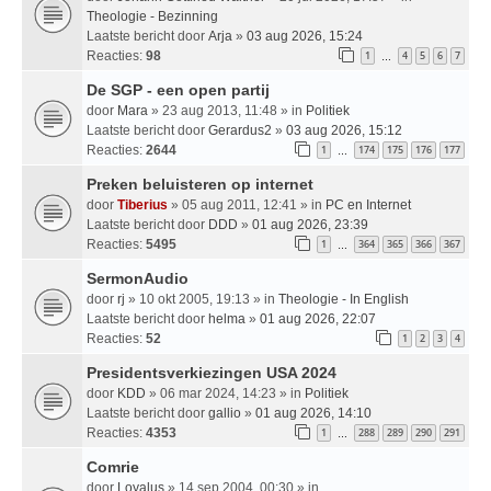
Theologie - Bezinning
Laatste bericht door
Arja
»
03 aug 2026, 15:24
Reacties:
98
1
4
5
6
7
…
De SGP - een open partij
door
Mara
» 23 aug 2013, 11:48 » in
Politiek
Laatste bericht door
Gerardus2
»
03 aug 2026, 15:12
Reacties:
2644
1
174
175
176
177
…
Preken beluisteren op internet
door
Tiberius
» 05 aug 2011, 12:41 » in
PC en Internet
Laatste bericht door
DDD
»
01 aug 2026, 23:39
Reacties:
5495
1
364
365
366
367
…
SermonAudio
door
rj
» 10 okt 2005, 19:13 » in
Theologie - In English
Laatste bericht door
helma
»
01 aug 2026, 22:07
Reacties:
52
1
2
3
4
Presidentsverkiezingen USA 2024
door
KDD
» 06 mar 2024, 14:23 » in
Politiek
Laatste bericht door
gallio
»
01 aug 2026, 14:10
Reacties:
4353
1
288
289
290
291
…
Comrie
door
Loyalus
» 14 sep 2004, 00:30 » in