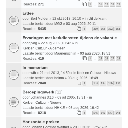
Reacties:
271
1
16
17
18
19
…
Erdee
door
Bert Mulder
» 12 okt 2013, 16:10 » in
Uit de krant
Laatste bericht door
MGG
»
03 aug 2026, 20:11
Reacties:
5435
1
360
361
362
363
…
Ervaringen met kerkdiensten tijdens de vakantie
door
jvdg
» 22 aug 2009, 01:42 » in
Kerk en Cultuur - Algemeen
Laatste bericht door
Maanenschijn
»
03 aug 2026, 18:51
Reacties:
419
1
25
26
27
28
…
In memoriam
door
wth
» 21 mei 2013, 14:59 » in
Kerk en Cultuur - Nieuws
Laatste bericht door
helma
»
03 aug 2026, 16:49
Reacties:
2048
1
134
135
136
137
…
Beroepingswerk [11]
door
Johannes 3:16
» 09 jul 2005, 13:31 » in
Kerk en Cultuur - Nieuws
Laatste bericht door
HHKtE
»
03 aug 2026, 16:42
Reacties:
8218
1
545
546
547
548
…
Horizontale preken
door
Johann Gottfried Walther
» 20 jul 2026, 17:57 » in