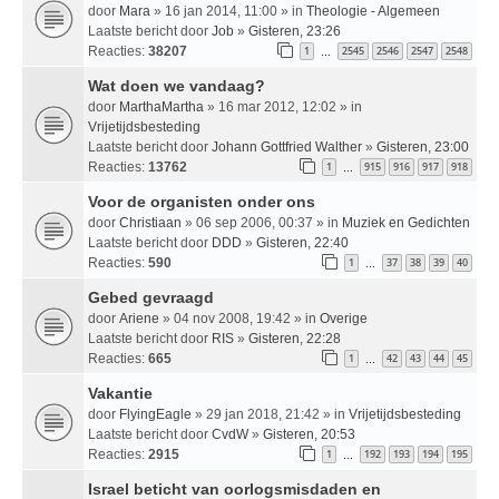
door
Mara
» 16 jan 2014, 11:00 » in
Theologie - Algemeen
Laatste bericht door
Job
»
Gisteren, 23:26
Reacties:
38207
1
2545
2546
2547
2548
…
Wat doen we vandaag?
door
MarthaMartha
» 16 mar 2012, 12:02 » in
Vrijetijdsbesteding
Laatste bericht door
Johann Gottfried Walther
»
Gisteren, 23:00
Reacties:
13762
1
915
916
917
918
…
Voor de organisten onder ons
door
Christiaan
» 06 sep 2006, 00:37 » in
Muziek en Gedichten
Laatste bericht door
DDD
»
Gisteren, 22:40
Reacties:
590
1
37
38
39
40
…
Gebed gevraagd
door
Ariene
» 04 nov 2008, 19:42 » in
Overige
Laatste bericht door
RIS
»
Gisteren, 22:28
Reacties:
665
1
42
43
44
45
…
Vakantie
door
FlyingEagle
» 29 jan 2018, 21:42 » in
Vrijetijdsbesteding
Laatste bericht door
CvdW
»
Gisteren, 20:53
Reacties:
2915
1
192
193
194
195
…
Israel beticht van oorlogsmisdaden en