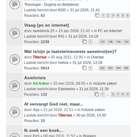
Theologie - Dogma en Belijdenis
Laatste bericht door
KDD
»
31 jul 2026, 21:41
Reacties:
83
1
2
3
4
5
6
Vraag (pc en internet)
door
sweelinck 25
» 15 apr 2008, 21:42 » in
PC en Internet
Laatste bericht door
RIS
»
31 jul 2026, 14:19
Reacties:
2239
1
147
148
149
150
…
Wat is/zijn je laatste/nieuwste aanwinst(en)?
door
Tiberius
» 05 aug 2011, 12:35 » in
Overige
Laatste bericht door
helma
»
31 jul 2026, 13:28
Reacties:
5914
1
392
393
394
395
…
Asielcrisis
door
Ad Anker
» 25 mei 2026, 08:55 » in
Actuele zaken
Laatste bericht door
Edelweiss
»
31 jul 2026, 11:36
Reacties:
133
1
6
7
8
9
…
AI vervangt God niet, maar...
door
Arja
» 21 jul 2026, 21:51 » in
Actuele zaken
Laatste bericht door
Tiberius
»
30 jul 2026, 14:30
Reacties:
10
Ik zoek een boek...
door
PvS
» 08 mei 2010, 11:52 » in
Boeken