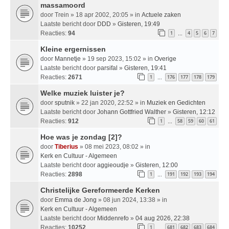
massamoord
door
Trein
» 18 apr 2002, 20:05 » in
Actuele zaken
Laatste bericht door
DDD
»
Gisteren, 19:49
Reacties:
94
1
4
5
6
7
…
Kleine ergernissen
door
Mannetje
» 19 sep 2023, 15:02 » in
Overige
Laatste bericht door
parsifal
»
Gisteren, 19:41
Reacties:
2671
1
176
177
178
179
…
Welke muziek luister je?
door
sputnik
» 22 jan 2020, 22:52 » in
Muziek en Gedichten
Laatste bericht door
Johann Gottfried Walther
»
Gisteren, 12:12
Reacties:
912
1
58
59
60
61
…
Hoe was je zondag [2]?
door
Tiberius
» 08 mei 2023, 08:02 » in
Kerk en Cultuur - Algemeen
Laatste bericht door
aggieoudje
»
Gisteren, 12:00
Reacties:
2898
1
191
192
193
194
…
Christelijke Gereformeerde Kerken
door
Emma de Jong
» 08 jun 2024, 13:38 » in
Kerk en Cultuur - Algemeen
Laatste bericht door
Middenrefo
»
04 aug 2026, 22:38
Reacties:
10252
1
681
682
683
684
…