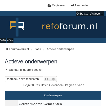
Registreer
Aanmelden
Onbeantwoorde onderwerpen
Actieve onderwerpen
V&A
Zoek
Forumoverzicht
Zoek
Actieve onderwerpen
Actieve onderwerpen
Ga naar uitgebreid zoeken
Zoek
Uitgebreid Zoeken
Er Zijn 30 Resultaten Gevonden • Pagina
1
Van
1
Onderwerpen
Gereformeerde Gemeenten