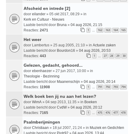
Afscheid en intrede [2]
door
eilander
» 05 okt 2017, 08:29 » in
Kerk en Cultuur - Nieuws
Laatste bericht door
Bruna
»
04 aug 2026, 21:15
Reacties:
2471
1
162
163
164
165
…
Het weer
door
Lambertus
» 25 aug 2005, 21:10 » in
Actuele zaken
Laatste bericht door
Bourdon16
»
04 aug 2026, 20:53
Reacties:
443
1
27
28
29
30
…
Gelezen, gedacht, gehoord...
door
ebenhaezer
» 27 jun 2017, 10:00 » in
Theologie - Bezinning
Laatste bericht door
Maanenschijn
»
04 aug 2026, 20:14
Reacties:
11908
1
791
792
793
794
…
Welk boek ben jij nu aan het lezen?
door
WimA
» 04 sep 2013, 11:35 » in
Boeken
Laatste bericht door
CvdW
»
04 aug 2026, 20:12
Reacties:
7165
1
475
476
477
478
…
Psalmberijmingen
door
Christiaan
» 18 jul 2007, 21:24 » in
Muziek en Gedichten
Laatste bericht door
Pjotr92
»
04 aug 2026, 13:44