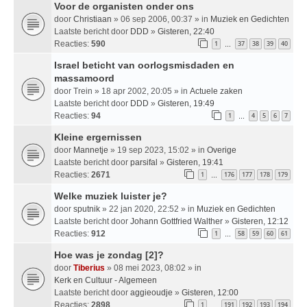
Voor de organisten onder ons
door
Christiaan
» 06 sep 2006, 00:37 » in
Muziek en Gedichten
Laatste bericht door
DDD
»
Gisteren, 22:40
Reacties:
590
1
37
38
39
40
…
Israel beticht van oorlogsmisdaden en
massamoord
door
Trein
» 18 apr 2002, 20:05 » in
Actuele zaken
Laatste bericht door
DDD
»
Gisteren, 19:49
Reacties:
94
1
4
5
6
7
…
Kleine ergernissen
door
Mannetje
» 19 sep 2023, 15:02 » in
Overige
Laatste bericht door
parsifal
»
Gisteren, 19:41
Reacties:
2671
1
176
177
178
179
…
Welke muziek luister je?
door
sputnik
» 22 jan 2020, 22:52 » in
Muziek en Gedichten
Laatste bericht door
Johann Gottfried Walther
»
Gisteren, 12:12
Reacties:
912
1
58
59
60
61
…
Hoe was je zondag [2]?
door
Tiberius
» 08 mei 2023, 08:02 » in
Kerk en Cultuur - Algemeen
Laatste bericht door
aggieoudje
»
Gisteren, 12:00
Reacties:
2898
1
191
192
193
194
…