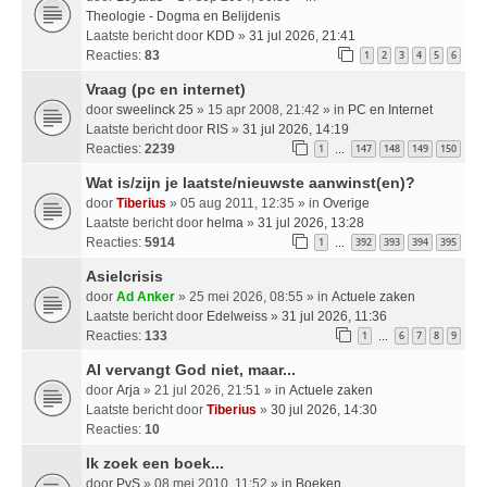
Theologie - Dogma en Belijdenis
Laatste bericht door
KDD
»
31 jul 2026, 21:41
Reacties:
83
1
2
3
4
5
6
Vraag (pc en internet)
door
sweelinck 25
» 15 apr 2008, 21:42 » in
PC en Internet
Laatste bericht door
RIS
»
31 jul 2026, 14:19
Reacties:
2239
1
147
148
149
150
…
Wat is/zijn je laatste/nieuwste aanwinst(en)?
door
Tiberius
» 05 aug 2011, 12:35 » in
Overige
Laatste bericht door
helma
»
31 jul 2026, 13:28
Reacties:
5914
1
392
393
394
395
…
Asielcrisis
door
Ad Anker
» 25 mei 2026, 08:55 » in
Actuele zaken
Laatste bericht door
Edelweiss
»
31 jul 2026, 11:36
Reacties:
133
1
6
7
8
9
…
AI vervangt God niet, maar...
door
Arja
» 21 jul 2026, 21:51 » in
Actuele zaken
Laatste bericht door
Tiberius
»
30 jul 2026, 14:30
Reacties:
10
Ik zoek een boek...
door
PvS
» 08 mei 2010, 11:52 » in
Boeken