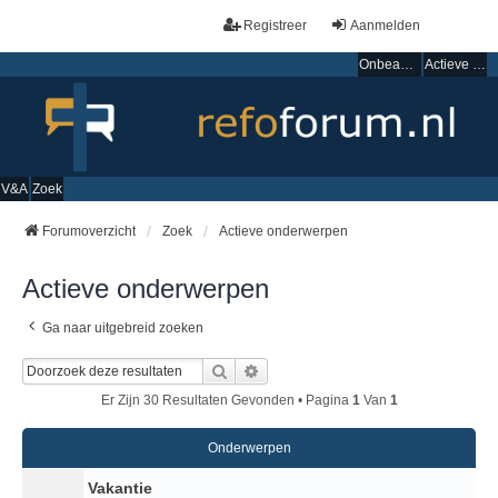
Registreer
Aanmelden
Onbeantwoorde onderwerpen
Actieve onderwerpen
V&A
Zoek
Forumoverzicht
Zoek
Actieve onderwerpen
Actieve onderwerpen
Ga naar uitgebreid zoeken
Zoek
Uitgebreid Zoeken
Er Zijn 30 Resultaten Gevonden • Pagina
1
Van
1
Onderwerpen
Vakantie