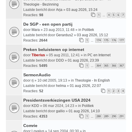
Theologie - Bezinning
Laatste bericht door
Arja
»
03 aug 2026, 15:24
Reacties:
98
1
4
5
6
7
…
De SGP - een open partij
door
Mara
» 23 aug 2013, 11:48 » in
Politiek
Laatste bericht door
Gerardus2
»
03 aug 2026, 15:12
Reacties:
2644
1
174
175
176
177
…
Preken beluisteren op internet
door
Tiberius
» 05 aug 2011, 12:41 » in
PC en Internet
Laatste bericht door
DDD
»
01 aug 2026, 23:39
Reacties:
5495
1
364
365
366
367
…
SermonAudio
door
rj
» 10 okt 2005, 19:13 » in
Theologie - In English
Laatste bericht door
helma
»
01 aug 2026, 22:07
Reacties:
52
1
2
3
4
Presidentsverkiezingen USA 2024
door
KDD
» 06 mar 2024, 14:23 » in
Politiek
Laatste bericht door
gallio
»
01 aug 2026, 14:10
Reacties:
4353
1
288
289
290
291
…
Comrie
door
Loyalus
» 14 sep 2004, 00:30 » in