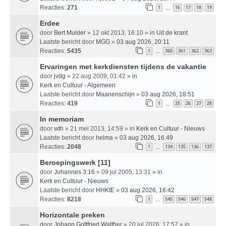
Reacties:
271
1
16
17
18
19
…
Erdee
door
Bert Mulder
» 12 okt 2013, 16:10 » in
Uit de krant
Laatste bericht door
MGG
»
03 aug 2026, 20:11
Reacties:
5435
1
360
361
362
363
…
Ervaringen met kerkdiensten tijdens de vakantie
door
jvdg
» 22 aug 2009, 01:42 » in
Kerk en Cultuur - Algemeen
Laatste bericht door
Maanenschijn
»
03 aug 2026, 18:51
Reacties:
419
1
25
26
27
28
…
In memoriam
door
wth
» 21 mei 2013, 14:59 » in
Kerk en Cultuur - Nieuws
Laatste bericht door
helma
»
03 aug 2026, 16:49
Reacties:
2048
1
134
135
136
137
…
Beroepingswerk [11]
door
Johannes 3:16
» 09 jul 2005, 13:31 » in
Kerk en Cultuur - Nieuws
Laatste bericht door
HHKtE
»
03 aug 2026, 16:42
Reacties:
8218
1
545
546
547
548
…
Horizontale preken
door
Johann Gottfried Walther
» 20 jul 2026, 17:57 » in