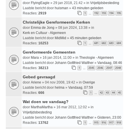
door
FlyingEagle
» 29 jan 2018, 21:42 » in
Vrijetijdsbesteding
Laatste bericht door
huisman
»
43 minuten geleden
Reacties:
2919
1
192
193
194
195
…
Christelijke Gereformeerde Kerken
door
Emma de Jong
» 08 jun 2024, 13:38 » in
Kerk en Cultuur - Algemeen
Laatste bericht door
MidMid
»
45 minuten geleden
Reacties:
10253
1
681
682
683
684
…
Gereformeerde Gemeenten
door
Mara
» 16 jan 2014, 11:00 » in
Theologie - Algemeen
Laatste bericht door
Johann Gottfried Walther
»
Vandaag, 08:46
Reacties:
38213
1
2545
2546
2547
2548
…
Gebed gevraagd
door
Ariene
» 04 nov 2008, 19:42 » in
Overige
Laatste bericht door
helma
»
Vandaag, 07:59
Reacties:
666
1
42
43
44
45
…
Wat doen we vandaag?
door
MarthaMartha
» 16 mar 2012, 12:02 » in
Vrijetijdsbesteding
Laatste bericht door
Johann Gottfried Walther
»
Gisteren, 23:00
Reacties:
13762
1
915
916
917
918
…