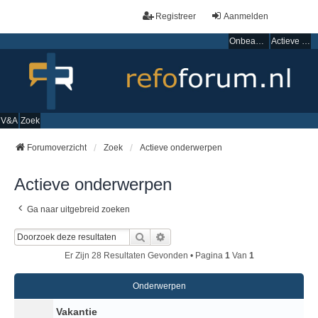
Registreer
Aanmelden
Onbeantwoorde onderwerpen
Actieve onderwerpen
V&A
Zoek
Forumoverzicht
Zoek
Actieve onderwerpen
Actieve onderwerpen
Ga naar uitgebreid zoeken
Zoek
Uitgebreid Zoeken
Er Zijn 28 Resultaten Gevonden • Pagina
1
Van
1
Onderwerpen
Vakantie