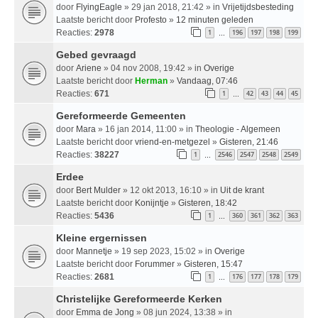
door
FlyingEagle
» 29 jan 2018, 21:42 » in
Vrijetijdsbesteding
Laatste bericht door
Profesto
»
12 minuten geleden
Reacties:
2978
1
196
197
198
199
…
Gebed gevraagd
door
Ariene
» 04 nov 2008, 19:42 » in
Overige
Laatste bericht door
Herman
»
Vandaag, 07:46
Reacties:
671
1
42
43
44
45
…
Gereformeerde Gemeenten
door
Mara
» 16 jan 2014, 11:00 » in
Theologie - Algemeen
Laatste bericht door
vriend-en-metgezel
»
Gisteren, 21:46
Reacties:
38227
1
2546
2547
2548
2549
…
Erdee
door
Bert Mulder
» 12 okt 2013, 16:10 » in
Uit de krant
Laatste bericht door
Konijntje
»
Gisteren, 18:42
Reacties:
5436
1
360
361
362
363
…
Kleine ergernissen
door
Mannetje
» 19 sep 2023, 15:02 » in
Overige
Laatste bericht door
Forummer
»
Gisteren, 15:47
Reacties:
2681
1
176
177
178
179
…
Christelijke Gereformeerde Kerken
door
Emma de Jong
» 08 jun 2024, 13:38 » in