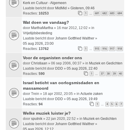
Kerk en Cultuur - Algemeen
Laatste bericht door
MidMid
»
Gisteren, 09:46
Reacties:
10253
1
681
682
683
684
…
Wat doen we vandaag?
door
MarthaMartha
» 16 mar 2012, 12:02 » in
Vrijetijdsbesteding
Laatste bericht door
Johann Gottfried Walther
»
05 aug 2026, 23:00
Reacties:
13762
1
915
916
917
918
…
Voor de organisten onder ons
door
Christiaan
» 06 sep 2006, 00:37 » in
Muziek en Gedichten
Laatste bericht door
DDD
»
05 aug 2026, 22:40
Reacties:
590
1
37
38
39
40
…
Israel beticht van oorlogsmisdaden en
massamoord
door
Trein
» 18 apr 2002, 20:05 » in
Actuele zaken
Laatste bericht door
DDD
»
05 aug 2026, 19:49
Reacties:
94
1
4
5
6
7
…
Welke muziek luister je?
door
sputnik
» 22 jan 2020, 22:52 » in
Muziek en Gedichten
Laatste bericht door
Johann Gottfried Walther
»
05 aug 2026, 12:12