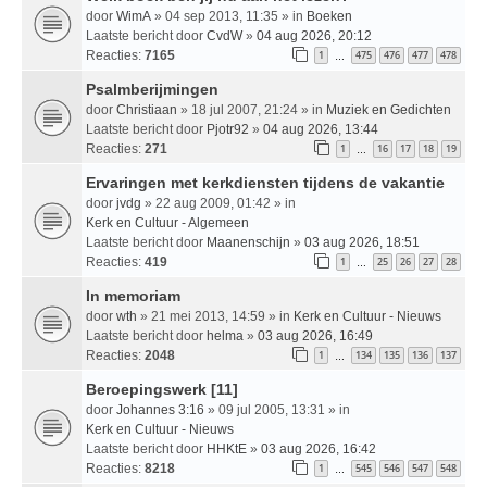
door
WimA
» 04 sep 2013, 11:35 » in
Boeken
Laatste bericht door
CvdW
»
04 aug 2026, 20:12
Reacties:
7165
1
475
476
477
478
…
Psalmberijmingen
door
Christiaan
» 18 jul 2007, 21:24 » in
Muziek en Gedichten
Laatste bericht door
Pjotr92
»
04 aug 2026, 13:44
Reacties:
271
1
16
17
18
19
…
Ervaringen met kerkdiensten tijdens de vakantie
door
jvdg
» 22 aug 2009, 01:42 » in
Kerk en Cultuur - Algemeen
Laatste bericht door
Maanenschijn
»
03 aug 2026, 18:51
Reacties:
419
1
25
26
27
28
…
In memoriam
door
wth
» 21 mei 2013, 14:59 » in
Kerk en Cultuur - Nieuws
Laatste bericht door
helma
»
03 aug 2026, 16:49
Reacties:
2048
1
134
135
136
137
…
Beroepingswerk [11]
door
Johannes 3:16
» 09 jul 2005, 13:31 » in
Kerk en Cultuur - Nieuws
Laatste bericht door
HHKtE
»
03 aug 2026, 16:42
Reacties:
8218
1
545
546
547
548
…