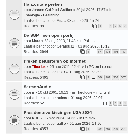
Horizontale preken
door
Johann Gottfried Walther
» 20 jul 2026, 17:57 » in
Theologie - Bezinning
Laatste bericht door
Arja
»
03 aug 2026, 15:24
Reacties:
98
1
4
5
6
7
…
De SGP - een open partij
door
Mara
» 23 aug 2013, 11:48 » in
Politiek
Laatste bericht door
Gerardus2
»
03 aug 2026, 15:12
Reacties:
2644
1
174
175
176
177
…
Preken beluisteren op internet
door
Tiberius
» 05 aug 2011, 12:41 » in
PC en Internet
Laatste bericht door
DDD
»
01 aug 2026, 23:39
Reacties:
5495
1
364
365
366
367
…
SermonAudio
door
rj
» 10 okt 2005, 19:13 » in
Theologie - In English
Laatste bericht door
helma
»
01 aug 2026, 22:07
Reacties:
52
1
2
3
4
Presidentsverkiezingen USA 2024
door
KDD
» 06 mar 2024, 14:23 » in
Politiek
Laatste bericht door
gallio
»
01 aug 2026, 14:10
Reacties:
4353
1
288
289
290
291
…