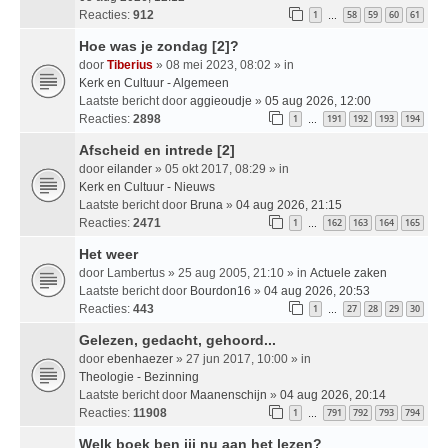
Reacties:
912
1
58
59
60
61
…
Hoe was je zondag [2]?
door
Tiberius
» 08 mei 2023, 08:02 » in
Kerk en Cultuur - Algemeen
Laatste bericht door
aggieoudje
»
05 aug 2026, 12:00
Reacties:
2898
1
191
192
193
194
…
Afscheid en intrede [2]
door
eilander
» 05 okt 2017, 08:29 » in
Kerk en Cultuur - Nieuws
Laatste bericht door
Bruna
»
04 aug 2026, 21:15
Reacties:
2471
1
162
163
164
165
…
Het weer
door
Lambertus
» 25 aug 2005, 21:10 » in
Actuele zaken
Laatste bericht door
Bourdon16
»
04 aug 2026, 20:53
Reacties:
443
1
27
28
29
30
…
Gelezen, gedacht, gehoord...
door
ebenhaezer
» 27 jun 2017, 10:00 » in
Theologie - Bezinning
Laatste bericht door
Maanenschijn
»
04 aug 2026, 20:14
Reacties:
11908
1
791
792
793
794
…
Welk boek ben jij nu aan het lezen?