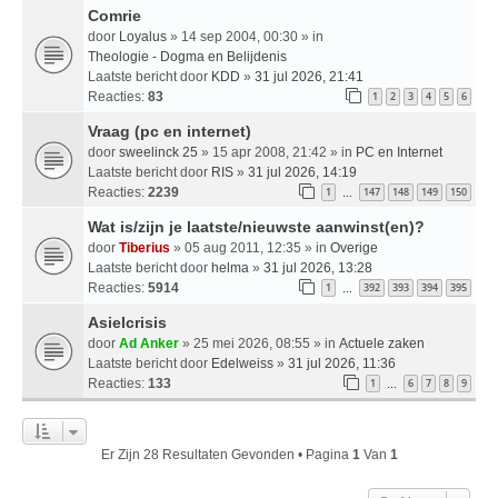
Comrie
door
Loyalus
» 14 sep 2004, 00:30 » in
Theologie - Dogma en Belijdenis
Laatste bericht door
KDD
»
31 jul 2026, 21:41
Reacties:
83
1
2
3
4
5
6
Vraag (pc en internet)
door
sweelinck 25
» 15 apr 2008, 21:42 » in
PC en Internet
Laatste bericht door
RIS
»
31 jul 2026, 14:19
Reacties:
2239
1
147
148
149
150
…
Wat is/zijn je laatste/nieuwste aanwinst(en)?
door
Tiberius
» 05 aug 2011, 12:35 » in
Overige
Laatste bericht door
helma
»
31 jul 2026, 13:28
Reacties:
5914
1
392
393
394
395
…
Asielcrisis
door
Ad Anker
» 25 mei 2026, 08:55 » in
Actuele zaken
Laatste bericht door
Edelweiss
»
31 jul 2026, 11:36
Reacties:
133
1
6
7
8
9
…
Er Zijn 28 Resultaten Gevonden • Pagina
1
Van
1