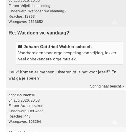
05 aug 2026, 20:56
Forum:
Vrijetijdsbesteding
Onderwerp:
Wat doen we vandaag?
Reacties:
13763
Weergaves:
2613652
Re: Wat doen we vandaag?
Johann Gottfried Walther
schreef:
↑
Voorbereiden voor orgelbespeling van vrijdag, lekker
veel onbekendere orgelmuziek.
Leuk! Komen er mensen luisteren of is het voor jezelf? En
wat ga je spelen?
Spring naar bericht
door
Bourdon16
04 aug 2026, 20:53
Forum:
Actuele zaken
Onderwerp:
Het weer
Reacties:
443
Weergaves:
103294