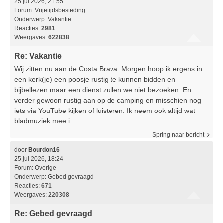
25 jul 2026, 21:55
Forum:
Vrijetijdsbesteding
Onderwerp:
Vakantie
Reacties:
2981
Weergaves:
622838
Re: Vakantie
Wij zitten nu aan de Costa Brava. Morgen hoop ik ergens in
een kerk(je) een poosje rustig te kunnen bidden en
bijbellezen maar een dienst zullen we niet bezoeken. En
verder gewoon rustig aan op de camping en misschien nog
iets via YouTube kijken of luisteren. Ik neem ook altijd wat
bladmuziek mee i...
Spring naar bericht
door
Bourdon16
25 jul 2026, 18:24
Forum:
Overige
Onderwerp:
Gebed gevraagd
Reacties:
671
Weergaves:
220308
Re: Gebed gevraagd