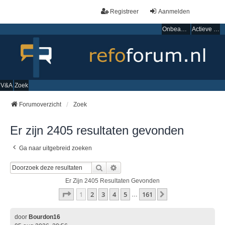
Registreer
Aanmelden
Onbeantwoorde onderwerpen
Actieve onderwerpen
V&A
Zoek
Forumoverzicht
Zoek
Er zijn 2405 resultaten gevonden
Ga naar uitgebreid zoeken
Zoek
Uitgebreid Zoeken
Er Zijn 2405 Resultaten Gevonden
Pagina
1
Van
161
1
2
3
4
5
161
Volgende
…
door
Bourdon16