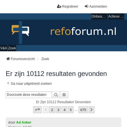
Registreer
Aanmelden
Onbeantwoorde onderwerpen
Actieve onderwerpen
V&A
Zoek
Forumoverzicht
Zoek
Er zijn 10112 resultaten gevonden
Ga naar uitgebreid zoeken
Zoek
Uitgebreid Zoeken
Er Zijn 10112 Resultaten Gevonden
Pagina
1
Van
675
1
2
3
4
5
675
Volgende
…
door
Ad Anker