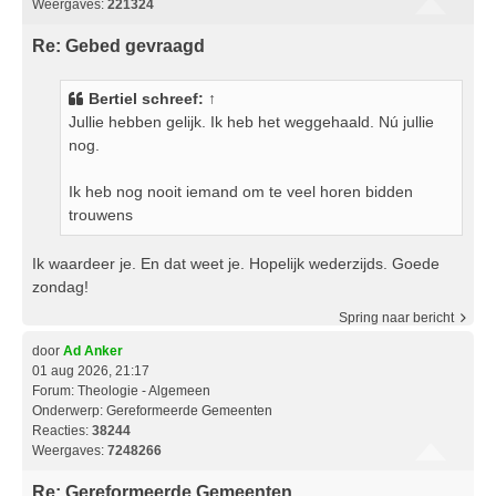
Weergaves:
221324
Re: Gebed gevraagd
Bertiel
schreef:
↑
Jullie hebben gelijk. Ik heb het weggehaald. Nú jullie
nog.
Ik heb nog nooit iemand om te veel horen bidden
trouwens
Ik waardeer je. En dat weet je. Hopelijk wederzijds. Goede
zondag!
Spring naar bericht
door
Ad Anker
01 aug 2026, 21:17
Forum:
Theologie - Algemeen
Onderwerp:
Gereformeerde Gemeenten
Reacties:
38244
Weergaves:
7248266
Re: Gereformeerde Gemeenten