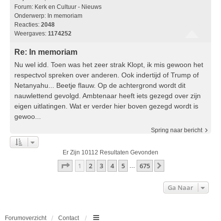
Forum:
Kerk en Cultuur - Nieuws
Onderwerp:
In memoriam
Reacties:
2048
Weergaves:
1174252
Re: In memoriam
Nu wel idd. Toen was het zeer strak Klopt, ik mis gewoon het
respectvol spreken over anderen. Ook indertijd of Trump of
Netanyahu... Beetje flauw. Op de achtergrond wordt dit
nauwlettend gevolgd. Ambtenaar heeft iets gezegd over zijn
eigen uitlatingen. Wat er verder hier boven gezegd wordt is
gewoo...
Spring naar bericht
Er Zijn 10112 Resultaten Gevonden
Pagina
1
Van
675
1
2
3
4
5
675
Volgende
…
Ga Naar
Forumoverzicht
Contact