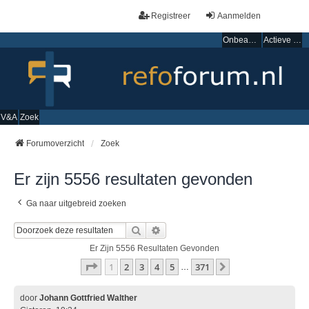
Registreer
Aanmelden
Onbeantwoorde onderwerpen
Actieve onderwerpen
V&A
Zoek
Forumoverzicht
Zoek
Er zijn 5556 resultaten gevonden
Ga naar uitgebreid zoeken
Zoek
Uitgebreid Zoeken
Er Zijn 5556 Resultaten Gevonden
Pagina
1
Van
371
1
2
3
4
5
371
Volgende
…
door
Johann Gottfried Walther