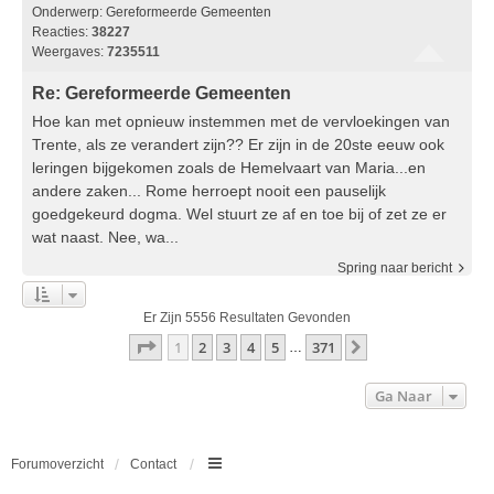
Onderwerp:
Gereformeerde Gemeenten
Reacties:
38227
Weergaves:
7235511
Re: Gereformeerde Gemeenten
Hoe kan met opnieuw instemmen met de vervloekingen van
Trente, als ze verandert zijn?? Er zijn in de 20ste eeuw ook
leringen bijgekomen zoals de Hemelvaart van Maria...en
andere zaken... Rome herroept nooit een pauselijk
goedgekeurd dogma. Wel stuurt ze af en toe bij of zet ze er
wat naast. Nee, wa...
Spring naar bericht
Er Zijn 5556 Resultaten Gevonden
Pagina
1
Van
371
1
2
3
4
5
371
Volgende
…
Ga Naar
Forumoverzicht
Contact