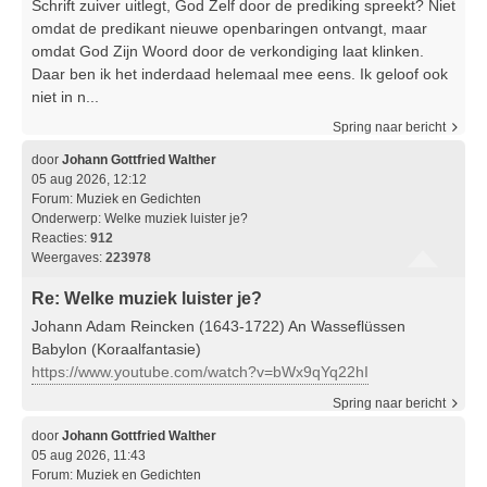
Schrift zuiver uitlegt, God Zelf door de prediking spreekt? Niet
omdat de predikant nieuwe openbaringen ontvangt, maar
omdat God Zijn Woord door de verkondiging laat klinken.
Daar ben ik het inderdaad helemaal mee eens. Ik geloof ook
niet in n...
Spring naar bericht
door
Johann Gottfried Walther
05 aug 2026, 12:12
Forum:
Muziek en Gedichten
Onderwerp:
Welke muziek luister je?
Reacties:
912
Weergaves:
223978
Re: Welke muziek luister je?
Johann Adam Reincken (1643-1722) An Wasseflüssen
Babylon (Koraalfantasie)
https://www.youtube.com/watch?v=bWx9qYq22hI
Spring naar bericht
door
Johann Gottfried Walther
05 aug 2026, 11:43
Forum:
Muziek en Gedichten