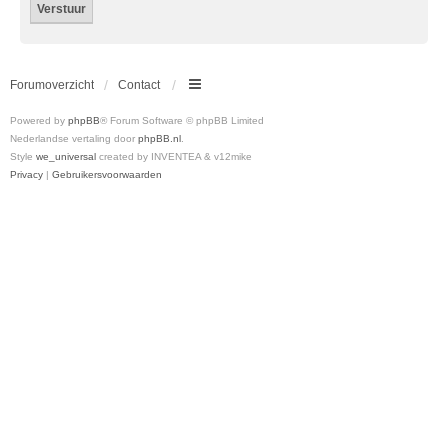
Forumoverzicht
Contact
Powered by
phpBB
® Forum Software © phpBB Limited
Nederlandse vertaling door
phpBB.nl
.
Style
we_universal
created by INVENTEA & v12mike
Privacy
|
Gebruikersvoorwaarden