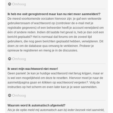
Omhoog
Ik heb me ooit geregistreerd maar kan nu niet meer aanmelden!?
De meest voorkomende oorzaken hiervoor zijn: je gaf een verkeerde
gebruikersnaam of wachtwoord op (controleer de e-mail met je
registratie gegevens) of een beheerder heeft je account verwijderd om
één of andere reden. Indien dit laatste het geval is, heb je dan ooit een
bericht geplaatst? Het is normaal dat forums om de zoveel tijd
gebruikers, die nog geen berichten geplaatst hebben, verwijderen. Dit
doen ze om de database qua omvang te verkleinen. Probeer je
opnieuw te registreren en meng je in de discussies.
Omhoog
Ik weet mijn wachtwoord niet meer!
Geen paniek! Je kan je huidige wachtwoord niet terug krijgen, maar er
is wel een mogelijkheid om deze te resetten. Hiervoor moet je naar de
aanmeldpagina gaan en klikken op
wachtwoord vergeten?
. Volg de
instructies op het scherm en even later kan je je weer aanmelden.
Omhoog
Waarom word ik automatisch afgemeld?
Als je de optie
meld mij automatisch aan bij ieder bezoek
niet aanvinkt,