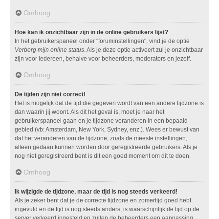
Omhoog
Hoe kan ik onzichtbaar zijn in de online gebruikers lijst?
In het gebruikerspaneel onder "foruminstellingen", vind je de optie
Verberg mijn online status
. Als je deze optie activeert zul je onzichtbaar
zijn voor iedereen, behalve voor beheerders, moderators en jezelf.
Omhoog
De tijden zijn niet correct!
Het is mogelijk dat de tijd die gegeven wordt van een andere tijdzone is
dan waarin jij woont. Als dit het geval is, moet je naar het
gebruikerspaneel gaan en je tijdzone veranderen in een bepaald
gebied (vb: Amsterdam, New York, Sydney, enz.). Wees er bewust van
dat het veranderen van de tijdzone, zoals de meeste instellingen,
alleen gedaan kunnen worden door geregistreerde gebruikers. Als je
nog niet geregistreerd bent is dit een goed moment om dit te doen.
Omhoog
Ik wijzigde de tijdzone, maar de tijd is nog steeds verkeerd!
Als je zeker bent dat je de correcte tijdzone en zomertijd goed hebt
ingevuld en de tijd is nog steeds anders, is waarschijnlijk de tijd op de
server verkeerd ingesteld en zullen de beheerders een aanpassing