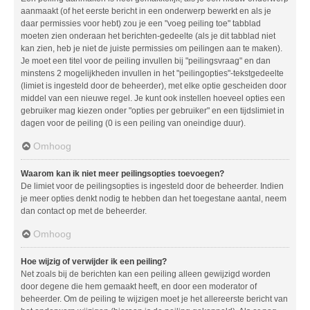
aanmaakt (of het eerste bericht in een onderwerp bewerkt en als je
daar permissies voor hebt) zou je een "voeg peiling toe" tabblad
moeten zien onderaan het berichten-gedeelte (als je dit tabblad niet
kan zien, heb je niet de juiste permissies om peilingen aan te maken).
Je moet een titel voor de peiling invullen bij "peilingsvraag" en dan
minstens 2 mogelijkheden invullen in het "peilingopties"-tekstgedeelte
(limiet is ingesteld door de beheerder), met elke optie gescheiden door
middel van een nieuwe regel. Je kunt ook instellen hoeveel opties een
gebruiker mag kiezen onder "opties per gebruiker" en een tijdslimiet in
dagen voor de peiling (0 is een peiling van oneindige duur).
Omhoog
Waarom kan ik niet meer peilingsopties toevoegen?
De limiet voor de peilingsopties is ingesteld door de beheerder. Indien
je meer opties denkt nodig te hebben dan het toegestane aantal, neem
dan contact op met de beheerder.
Omhoog
Hoe wijzig of verwijder ik een peiling?
Net zoals bij de berichten kan een peiling alleen gewijzigd worden
door degene die hem gemaakt heeft, en door een moderator of
beheerder. Om de peiling te wijzigen moet je het allereerste bericht van