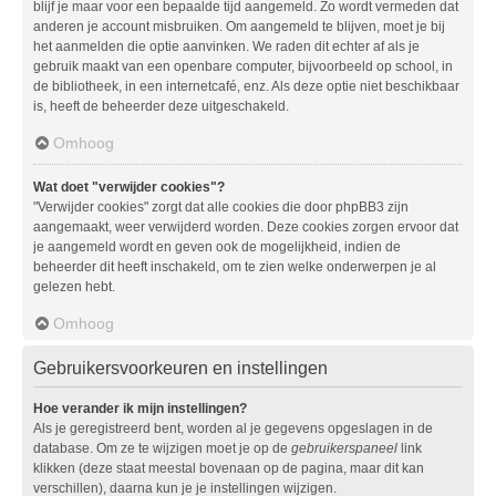
blijf je maar voor een bepaalde tijd aangemeld. Zo wordt vermeden dat
anderen je account misbruiken. Om aangemeld te blijven, moet je bij
het aanmelden die optie aanvinken. We raden dit echter af als je
gebruik maakt van een openbare computer, bijvoorbeeld op school, in
de bibliotheek, in een internetcafé, enz. Als deze optie niet beschikbaar
is, heeft de beheerder deze uitgeschakeld.
Omhoog
Wat doet "verwijder cookies"?
"Verwijder cookies" zorgt dat alle cookies die door phpBB3 zijn
aangemaakt, weer verwijderd worden. Deze cookies zorgen ervoor dat
je aangemeld wordt en geven ook de mogelijkheid, indien de
beheerder dit heeft inschakeld, om te zien welke onderwerpen je al
gelezen hebt.
Omhoog
Gebruikersvoorkeuren en instellingen
Hoe verander ik mijn instellingen?
Als je geregistreerd bent, worden al je gegevens opgeslagen in de
database. Om ze te wijzigen moet je op de
gebruikerspaneel
link
klikken (deze staat meestal bovenaan op de pagina, maar dit kan
verschillen), daarna kun je je instellingen wijzigen.