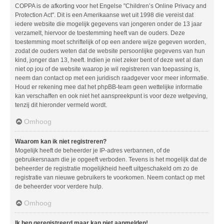
COPPA is de afkorting voor het Engelse "Children’s Online Privacy and
Protection Act". Dit is een Amerikaanse wet uit 1998 die vereist dat
iedere website die mogelijk gegevens van jongeren onder de 13 jaar
verzamelt, hiervoor de toestemming heeft van de ouders. Deze
toestemming moet schriftelijk of op een andere wijze gegeven worden,
zodat de ouders weten dat de website persoonlijke gegevens van hun
kind, jonger dan 13, heeft. Indien je niet zeker bent of deze wet al dan
niet op jou of de website waarop je wil registreren van toepassing is,
neem dan contact op met een juridisch raadgever voor meer informatie.
Houd er rekening mee dat het phpBB-team geen wettelijke informatie
kan verschaffen en ook niet het aanspreekpunt is voor deze wetgeving,
tenzij dit hieronder vermeld wordt.
Omhoog
Waarom kan ik niet registreren?
Mogelijk heeft de beheerder je IP-adres verbannen, of de
gebruikersnaam die je opgeeft verboden. Tevens is het mogelijk dat de
beheerder de registratie mogelijkheid heeft uitgeschakeld om zo de
registratie van nieuwe gebruikers te voorkomen. Neem contact op met
de beheerder voor verdere hulp.
Omhoog
Ik ben geregistreerd maar kan niet aanmelden!