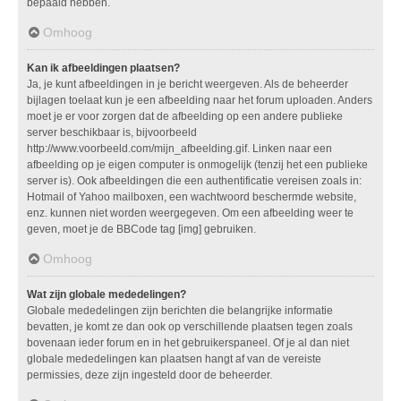
bepaald hebben.
Omhoog
Kan ik afbeeldingen plaatsen?
Ja, je kunt afbeeldingen in je bericht weergeven. Als de beheerder
bijlagen toelaat kun je een afbeelding naar het forum uploaden. Anders
moet je er voor zorgen dat de afbeelding op een andere publieke
server beschikbaar is, bijvoorbeeld
http://www.voorbeeld.com/mijn_afbeelding.gif. Linken naar een
afbeelding op je eigen computer is onmogelijk (tenzij het een publieke
server is). Ook afbeeldingen die een authentificatie vereisen zoals in:
Hotmail of Yahoo mailboxen, een wachtwoord beschermde website,
enz. kunnen niet worden weergegeven. Om een afbeelding weer te
geven, moet je de BBCode tag [img] gebruiken.
Omhoog
Wat zijn globale mededelingen?
Globale mededelingen zijn berichten die belangrijke informatie
bevatten, je komt ze dan ook op verschillende plaatsen tegen zoals
bovenaan ieder forum en in het gebruikerspaneel. Of je al dan niet
globale mededelingen kan plaatsen hangt af van de vereiste
permissies, deze zijn ingesteld door de beheerder.