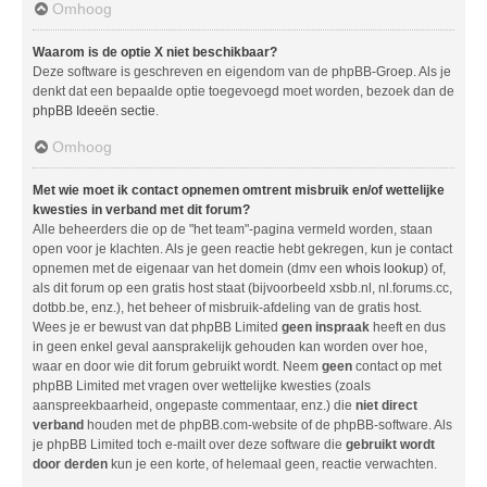
Omhoog
Waarom is de optie X niet beschikbaar?
Deze software is geschreven en eigendom van de phpBB-Groep. Als je
denkt dat een bepaalde optie toegevoegd moet worden, bezoek dan de
phpBB Ideeën sectie
.
Omhoog
Met wie moet ik contact opnemen omtrent misbruik en/of wettelijke
kwesties in verband met dit forum?
Alle beheerders die op de "het team"-pagina vermeld worden, staan
open voor je klachten. Als je geen reactie hebt gekregen, kun je contact
opnemen met de eigenaar van het domein (dmv een
whois lookup
) of,
als dit forum op een gratis host staat (bijvoorbeeld xsbb.nl, nl.forums.cc,
dotbb.be, enz.), het beheer of misbruik-afdeling van de gratis host.
Wees je er bewust van dat phpBB Limited
geen inspraak
heeft en dus
in geen enkel geval aansprakelijk gehouden kan worden over hoe,
waar en door wie dit forum gebruikt wordt. Neem
geen
contact op met
phpBB Limited met vragen over wettelijke kwesties (zoals
aanspreekbaarheid, ongepaste commentaar, enz.) die
niet direct
verband
houden met de phpBB.com-website of de phpBB-software. Als
je phpBB Limited toch e-mailt over deze software die
gebruikt wordt
door derden
kun je een korte, of helemaal geen, reactie verwachten.