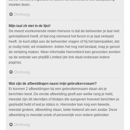
moeten doen.
Omhoog
Mijn taal zit niet in de lijst!
De meest voorkomende reden hiervoor is dat de beheerder je taal niet
geïnstalleerd heeft, of dat nog niemand het forum in je taal vertaald
heeft. Je kunt altijd aan de beheerder vragen of hij het talenpakket, dat
je nodig hebt, wil installeren. Indien het nog niet bestaat, mag je gerust
de vertaling maken. Meer informatie hieromtrent kan gevonden worden
op de website van phpBB Limited (de link staat onderaan iedere
pagina).
Omhoog
Wat zijn de afbeeldingen naast mijn gebruikersnaam?
Er kunnen 2 afbeeldingen bij een gebruikersnaam staan als je
berichten leest. De eerste afbeelding geeft aan welke rang je hebt,
meestal zijn dit sterretjes of blokjes die aangeven hoeveel berichten je
geplaatst hebt of wat je status is. Hieronder kan nog een tweede,
meestal grotere, afbeelding staan, beter bekend als een avatar. Deze
afbeelding is meestal uniek of persoonlijk voor iedere gebruiker.
Omhoog