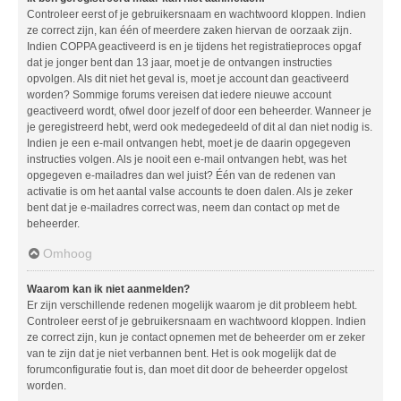
Controleer eerst of je gebruikersnaam en wachtwoord kloppen. Indien
ze correct zijn, kan één of meerdere zaken hiervan de oorzaak zijn.
Indien COPPA geactiveerd is en je tijdens het registratieproces opgaf
dat je jonger bent dan 13 jaar, moet je de ontvangen instructies
opvolgen. Als dit niet het geval is, moet je account dan geactiveerd
worden? Sommige forums vereisen dat iedere nieuwe account
geactiveerd wordt, ofwel door jezelf of door een beheerder. Wanneer je
je geregistreerd hebt, werd ook medegedeeld of dit al dan niet nodig is.
Indien je een e-mail ontvangen hebt, moet je de daarin opgegeven
instructies volgen. Als je nooit een e-mail ontvangen hebt, was het
opgegeven e-mailadres dan wel juist? Één van de redenen van
activatie is om het aantal valse accounts te doen dalen. Als je zeker
bent dat je e-mailadres correct was, neem dan contact op met de
beheerder.
Omhoog
Waarom kan ik niet aanmelden?
Er zijn verschillende redenen mogelijk waarom je dit probleem hebt.
Controleer eerst of je gebruikersnaam en wachtwoord kloppen. Indien
ze correct zijn, kun je contact opnemen met de beheerder om er zeker
van te zijn dat je niet verbannen bent. Het is ook mogelijk dat de
forumconfiguratie fout is, dan moet dit door de beheerder opgelost
worden.