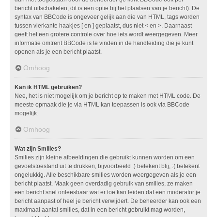
bericht uitschakelen, dit is een optie bij het plaatsen van je bericht). De
syntax van BBCode is ongeveer gelijk aan die van HTML, tags worden
tussen vierkante haakjes [ en ] geplaatst, dus niet < en >. Daarnaast
geeft het een grotere controle over hoe iets wordt weergegeven. Meer
informatie omtrent BBCode is te vinden in de handleiding die je kunt
openen als je een bericht plaatst.
Omhoog
Kan ik HTML gebruiken?
Nee, het is niet mogelijk om je bericht op te maken met HTML code. De
meeste opmaak die je via HTML kan toepassen is ook via BBCode
mogelijk.
Omhoog
Wat zijn Smilies?
Smilies zijn kleine afbeeldingen die gebruikt kunnen worden om een
gevoelstoestand uit te drukken, bijvoorbeeld :) betekent blij, :( betekent
ongelukkig. Alle beschikbare smilies worden weergegeven als je een
bericht plaatst. Maak geen overdadig gebruik van smilies, ze maken
een bericht snel onleesbaar wat er toe kan leiden dat een moderator je
bericht aanpast of heel je bericht verwijdert. De beheerder kan ook een
maximaal aantal smilies, dat in een bericht gebruikt mag worden,