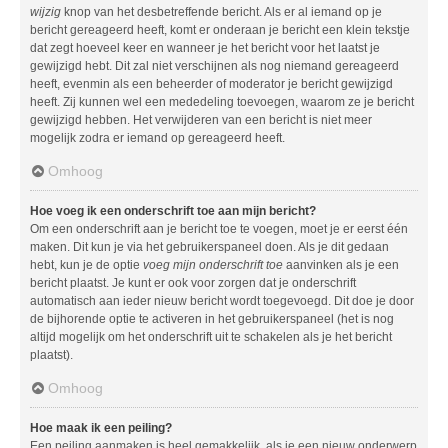
wijzig
knop van het desbetreffende bericht. Als er al iemand op je
bericht gereageerd heeft, komt er onderaan je bericht een klein tekstje
dat zegt hoeveel keer en wanneer je het bericht voor het laatst je
gewijzigd hebt. Dit zal niet verschijnen als nog niemand gereageerd
heeft, evenmin als een beheerder of moderator je bericht gewijzigd
heeft. Zij kunnen wel een mededeling toevoegen, waarom ze je bericht
gewijzigd hebben. Het verwijderen van een bericht is niet meer
mogelijk zodra er iemand op gereageerd heeft.
Omhoog
Hoe voeg ik een onderschrift toe aan mijn bericht?
Om een onderschrift aan je bericht toe te voegen, moet je er eerst één
maken. Dit kun je via het gebruikerspaneel doen. Als je dit gedaan
hebt, kun je de optie
voeg mijn onderschrift toe
aanvinken als je een
bericht plaatst. Je kunt er ook voor zorgen dat je onderschrift
automatisch aan ieder nieuw bericht wordt toegevoegd. Dit doe je door
de bijhorende optie te activeren in het gebruikerspaneel (het is nog
altijd mogelijk om het onderschrift uit te schakelen als je het bericht
plaatst).
Omhoog
Hoe maak ik een peiling?
Een peiling aanmaken is heel gemakkelijk, als je een nieuw onderwerp