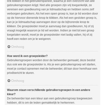
link klikken in het gebruikerspaneel, waarna je een overzicht van alle
gebruikersgroepen krijgt. Niet alle groepen zijn vrij toegankelijk, ze
vereisen een goedkeuring van je lidmaatschap en hebben soms zelf
verborgen gebruikers. Als het een open groep is, kan je lid worden door
op de hiervoor dienende knop te klikken. Als het een gesloten groep is,
kan je je lidmaatschap aanvragen door op de bijhorende knop te
klikken. De groepsleider moet je aanvraag dan goedkeuren, hij of zij
vraagt mogelijk waarom je lid wil worden. Indien je niet tot een groep
toegelaten wordt, moet je de groepsleider niet lastig vallen, hij of zij
heeft een reden om je te weigeren.
Omhoog
Hoe word ik een groepsleider?
Gebruikersgroepen worden door de beheerder gemaakt, deze beslist
dus ook wie de groepsleider is. Als je een gebruikersgroep wil starten,
moet je contact opnemen met de beheerder, dit kan door hem/haar een
privébericht te sturen.
Omhoog
Waarom staan verschillende gebruikersgroepen in een andere
kleur?
De beheerder kan een kleur aan een gebruikersgroep toegewezen
hebben, dit is om de leden gemakkelijk te herkennen.