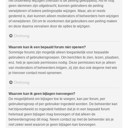
het onderwerp wijzigen (hieraan is de peiling gekoppeld). Als er nog
geen stemmen zijn uitgebracht, kunnen gebruikers de peiling
verwijderen of iedere peilingsoptie wijzigen. Maar, als er reeds
gestemd is, dan kunnen alleen moderators of beheerders hem wijzigen
of verwijderen. Dit om te voorkomen dat gebruikers een peiling maken
en deze daarna vervalsen door de opties te wijzigen.
Omhoog
Waarom kan ik een bepaald forum niet openen?
Sommige forums zijn mogelijk alleen toegankelijk voor bepaalde
gebruikers of gebruikersgroepen. Om berichten te zien, lezen, plaatsen,
enz. heb je speciale permissies nodig. Deze permissies kun je alleen
van moderators of beheerders krijgen, zij zijn dus ook degene met wie
je hierover contact moet opnemen.
Omhoog
Waarom kan ik geen bijlagen toevoegen?
De mogelijkheid om bijlagen toe te voegen, kan per forum, per
gebruikersgroep of per gebruiker ingesteld worden. De beheerder kan
het bijvoorbeeld zo ingesteld hebben dat je in een bepaald forum
helemaal geen bijlagen mag toevoegen of dat alleen de
beheerdersgroep dit mag. Neem contact op met de beheerder als je
niet zeker weet waarom je geen bijlagen kan toevoegen.