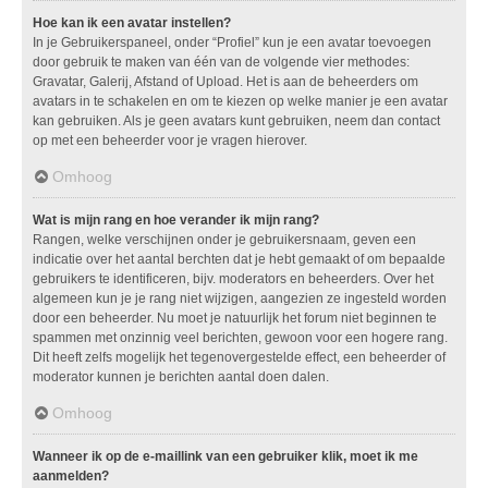
Hoe kan ik een avatar instellen?
In je Gebruikerspaneel, onder “Profiel” kun je een avatar toevoegen
door gebruik te maken van één van de volgende vier methodes:
Gravatar, Galerij, Afstand of Upload. Het is aan de beheerders om
avatars in te schakelen en om te kiezen op welke manier je een avatar
kan gebruiken. Als je geen avatars kunt gebruiken, neem dan contact
op met een beheerder voor je vragen hierover.
Omhoog
Wat is mijn rang en hoe verander ik mijn rang?
Rangen, welke verschijnen onder je gebruikersnaam, geven een
indicatie over het aantal berchten dat je hebt gemaakt of om bepaalde
gebruikers te identificeren, bijv. moderators en beheerders. Over het
algemeen kun je je rang niet wijzigen, aangezien ze ingesteld worden
door een beheerder. Nu moet je natuurlijk het forum niet beginnen te
spammen met onzinnig veel berichten, gewoon voor een hogere rang.
Dit heeft zelfs mogelijk het tegenovergestelde effect, een beheerder of
moderator kunnen je berichten aantal doen dalen.
Omhoog
Wanneer ik op de e-maillink van een gebruiker klik, moet ik me
aanmelden?