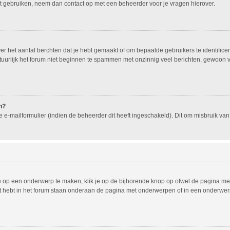
nt gebruiken, neem dan contact op met een beheerder voor je vragen hierover.
 het aantal berchten dat je hebt gemaakt of om bepaalde gebruikers te identificer
urlijk het forum niet beginnen te spammen met onzinnig veel berichten, gewoon voo
n?
e-mailformulier (indien de beheerder dit heeft ingeschakeld). Dit om misbruik v
 op een onderwerp te maken, klik je op de bijhorende knop op ofwel de pagina met
 hebt in het forum staan onderaan de pagina met onderwerpen of in een onderwerp