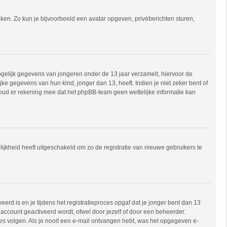
uiken. Zo kun je bijvoorbeeld een avatar opgeven, privéberichten sturen,
mogelijk gegevens van jongeren onder de 13 jaar verzamelt, hiervoor de
e gegevens van hun kind, jonger dan 13, heeft. Indien je niet zeker bent of
 Houd er rekening mee dat het phpBB-team geen wettelijke informatie kan
ijkheid heeft uitgeschakeld om zo de registratie van nieuwe gebruikers te
rd is en je tijdens het registratieproces opgaf dat je jonger bent dan 13
account geactiveerd wordt, ofwel door jezelf of door een beheerder.
ies volgen. Als je nooit een e-mail ontvangen hebt, was het opgegeven e-