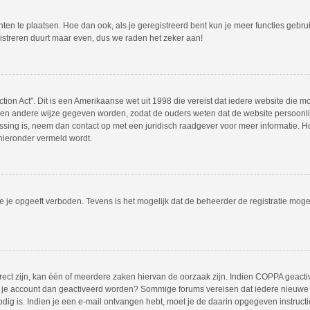
hten te plaatsen. Hoe dan ook, als je geregistreerd bent kun je meer functies gebr
istreren duurt maar even, dus we raden het zeker aan!
tion Act". Dit is een Amerikaanse wet uit 1998 die vereist dat iedere website die 
en andere wijze gegeven worden, zodat de ouders weten dat de website persoonlijk
passing is, neem dan contact op met een juridisch raadgever voor meer informatie.
 hieronder vermeld wordt.
 je opgeeft verboden. Tevens is het mogelijk dat de beheerder de registratie mogel
ct zijn, kan één of meerdere zaken hiervan de oorzaak zijn. Indien COPPA geactivee
moet je account dan geactiveerd worden? Sommige forums vereisen dat iedere nieuwe 
odig is. Indien je een e-mail ontvangen hebt, moet je de daarin opgegeven instruct