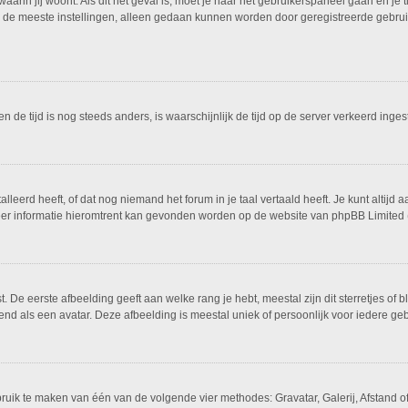
 waarin jij woont. Als dit het geval is, moet je naar het gebruikerspaneel gaan en 
 de meeste instellingen, alleen gedaan kunnen worden door geregistreerde gebruike
 en de tijd is nog steeds anders, is waarschijnlijk de tijd op de server verkeerd i
eerd heeft, of dat nog niemand het forum in je taal vertaald heeft. Je kunt altijd a
 Meer informatie hieromtrent kan gevonden worden op de website van phpBB Limited 
De eerste afbeelding geeft aan welke rang je hebt, meestal zijn dit sterretjes of bl
nd als een avatar. Deze afbeelding is meestal uniek of persoonlijk voor iedere geb
bruik te maken van één van de volgende vier methodes: Gravatar, Galerij, Afstand 