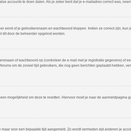
valse accounts te doen dalen. Als je zeker bent dat je e-mailadres correct was, ne
er eerst of je gebruikersnaam en wachtwoord kloppen. Indien ze correct zijn, kun j
et dit door de beheerder opgelost worden.
rsnaam of wachtwoord op (controleer de e-mail met je registratie gegevens) of een
dat forums om de zoveel tijd gebruikers, die nog geen berichten geplaatst hebben, 
el een mogelijkheid om deze te resetten. Hiervoor moet je naar de aanmeldpagina 
f je maar voor een bepaalde tijd aangemeld. Zo wordt vermeden dat anderen je acco