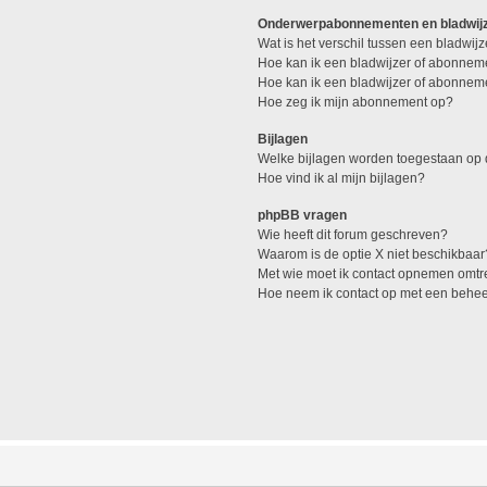
Onderwerpabonnementen en bladwij
Wat is het verschil tussen een bladwi
Hoe kan ik een bladwijzer of abonneme
Hoe kan ik een bladwijzer of abonneme
Hoe zeg ik mijn abonnement op?
Bijlagen
Welke bijlagen worden toegestaan op 
Hoe vind ik al mijn bijlagen?
phpBB vragen
Wie heeft dit forum geschreven?
Waarom is de optie X niet beschikbaar
Met wie moet ik contact opnemen omtren
Hoe neem ik contact op met een behe