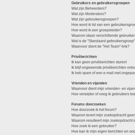
Gebruikers en gebruikersgroepen
Wat zijn Beheerders?
Wat zijn Moderators?
Wat zijn gebruikersgroepen?
Hoe word ik lid van een gebruikersgro
Hoe word ik een groepsleider?
Waarom staan verschillende gebruiker
Wat is de "Standaard gebruikersgroep
Waarvoor dient de "Het Team"-link?
Privéberichten
Ik kan geen privéberichten sturen!
Ik blijf ongewenste privéberichten ont
Ik heb spam of een e-mail met ongepa
Vrienden en vijanden
Waarvoor dient mijn vrienden- en vijan
Hoe verwijder of voeg ik gebruikers toe
Forums doorzoeken
Hoe doorzoek ik het forum?
Waarom levert mijn zoekopdracht geen
Waarom resulteert mijn zoekopdracht 
Hoe zoek ik een gebruiker?
Hoe kan ik mijn eigen berichten en o