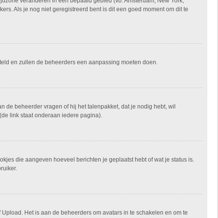
je tijdzone veranderen in een bepaald gebied (vb: Amsterdam, New York,
rs. Als je nog niet geregistreerd bent is dit een goed moment om dit te
ngesteld en zullen de beheerders een aanpassing moeten doen.
an de beheerder vragen of hij het talenpakket, dat je nodig hebt, wil
(de link staat onderaan iedere pagina).
okjes die aangeven hoeveel berichten je geplaatst hebt of wat je status is.
ruiker.
of Upload. Het is aan de beheerders om avatars in te schakelen en om te