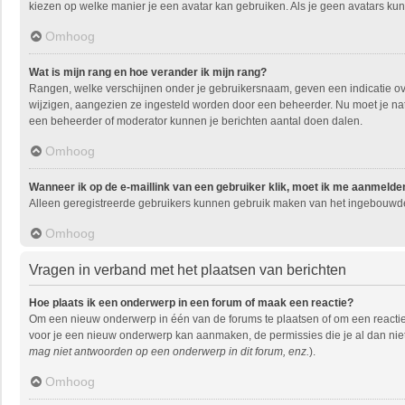
kiezen op welke manier je een avatar kan gebruiken. Als je geen avatars ku
Omhoog
Wat is mijn rang en hoe verander ik mijn rang?
Rangen, welke verschijnen onder je gebruikersnaam, geven een indicatie over
wijzigen, aangezien ze ingesteld worden door een beheerder. Nu moet je natu
een beheerder of moderator kunnen je berichten aantal doen dalen.
Omhoog
Wanneer ik op de e-maillink van een gebruiker klik, moet ik me aanmelde
Alleen geregistreerde gebruikers kunnen gebruik maken van het ingebouwde 
Omhoog
Vragen in verband met het plaatsen van berichten
Hoe plaats ik een onderwerp in een forum of maak een reactie?
Om een nieuw onderwerp in één van de forums te plaatsen of om een reactie
voor je een nieuw onderwerp kan aanmaken, de permissies die je al dan niet
mag niet antwoorden op een onderwerp in dit forum, enz.
).
Omhoog