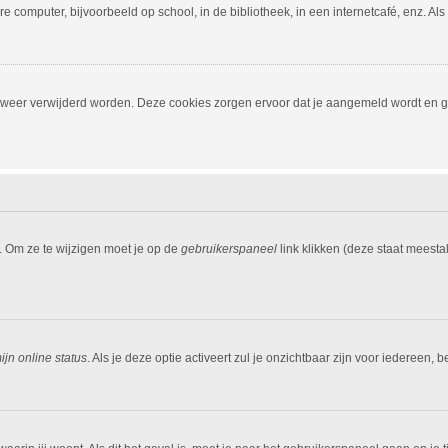
 computer, bijvoorbeeld op school, in de bibliotheek, in een internetcafé, enz. Al
, weer verwijderd worden. Deze cookies zorgen ervoor dat je aangemeld wordt en ge
. Om ze te wijzigen moet je op de
gebruikerspaneel
link klikken (deze staat meesta
jn online status
. Als je deze optie activeert zul je onzichtbaar zijn voor iedereen,