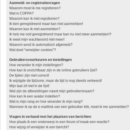
Aanmeld- en registratievragen
Waarom moet ik me registreren?
Wat is COPPA?
Waarom kan ik niet registreren?
Ik ben geregistreerd maar kan niet aanmelden!
Waarom kan ik niet aanmelden?
Ik heb me ooit geregistreerd maar kan nu niet meer aanmelden!?
Ik weet mijn wachtwoord niet meer!
Waarom word ik automatisch afgemeld?
Wat doet "verwijder cookies"?
Gebruikersvoorkeuren en instellingen
Hoe verander ik mijn instellingen?
Hoe kan ik onzichtbaar zijn in de online gebruikers lijst?
De tijden zijn niet correct!
Ik wijzigde de tijdzone, maar de tijd is nog steeds verkeerd!
Mijn taal zit niet in de lijst!
Wat zijn de afbeeldingen naast mijn gebruikersnaam?
Hoe kan ik een avatar instellen?
Wat is mijn rang en hoe verander ik mijn rang?
Wanneer ik op de e-maillink van een gebruiker klik, moet ik me aanmelden?
Vragen in verband met het plaatsen van berichten
Hoe plaats ik een onderwerp in een forum of maak een reactie?
Hoe wijzig of verwijder ik een bericht?