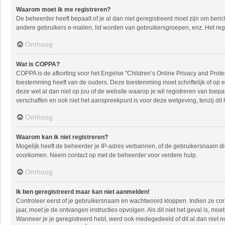
Waarom moet ik me registreren?
De beheerder heeft bepaalt of je al dan niet geregistreerd moet zijn om beric
andere gebruikers e-mailen, lid worden van gebruikersgroepen, enz. Het reg
Omhoog
Wat is COPPA?
COPPA is de afkorting voor het Engelse "Children’s Online Privacy and Protec
toestemming heeft van de ouders. Deze toestemming moet schriftelijk of op e
deze wet al dan niet op jou of de website waarop je wil registreren van toe
verschaffen en ook niet het aanspreekpunt is voor deze wetgeving, tenzij dit
Omhoog
Waarom kan ik niet registreren?
Mogelijk heeft de beheerder je IP-adres verbannen, of de gebruikersnaam die
voorkomen. Neem contact op met de beheerder voor verdere hulp.
Omhoog
Ik ben geregistreerd maar kan niet aanmelden!
Controleer eerst of je gebruikersnaam en wachtwoord kloppen. Indien ze corre
jaar, moet je de ontvangen instructies opvolgen. Als dit niet het geval is, 
Wanneer je je geregistreerd hebt, werd ook medegedeeld of dit al dan niet n