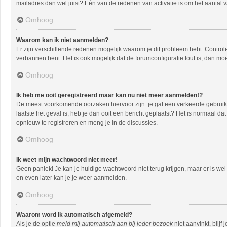
mailadres dan wel juist? Één van de redenen van activatie is om het aantal 
Omhoog
Waarom kan ik niet aanmelden?
Er zijn verschillende redenen mogelijk waarom je dit probleem hebt. Controle
verbannen bent. Het is ook mogelijk dat de forumconfiguratie fout is, dan mo
Omhoog
Ik heb me ooit geregistreerd maar kan nu niet meer aanmelden!?
De meest voorkomende oorzaken hiervoor zijn: je gaf een verkeerde gebruike
laatste het geval is, heb je dan ooit een bericht geplaatst? Het is normaal 
opnieuw te registreren en meng je in de discussies.
Omhoog
Ik weet mijn wachtwoord niet meer!
Geen paniek! Je kan je huidige wachtwoord niet terug krijgen, maar er is w
en even later kan je je weer aanmelden.
Omhoog
Waarom word ik automatisch afgemeld?
Als je de optie
meld mij automatisch aan bij ieder bezoek
niet aanvinkt, blij