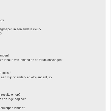
ep?
sgroepen in een andere kleur?
"?
vangen!
ste inhoud van iemand op dit forum ontvangen!
denlijst?
 aan mijn vrienden- en/of vijandenlijst?
 resultaten op?
in een lege pagina?
nderwerpen vinden?