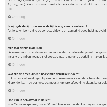
Het is mogelijk dat de tijd die gegeven wordt van een andere tijdzone is dan
Sydney, enz.). Wees er bewust van dat het veranderen van de tijdzone, zoals
doen.
Omhoog
Ik wijzigde de tijdzone, maar de tijd is nog steeds verkeerd!
Als je zeker bent dat je de correcte tijdzone en zomertijd goed hebt ingevuld
Omhoog
Mijn taal zit niet in de lijst!
De meest voorkomende reden hiervoor is dat de beheerder je taal niet geïnstall
installeren. Indien het nog niet bestaat, mag je gerust de vertaling maken.
Omhoog
Wat zijn de afbeeldingen naast mijn gebruikersnaam?
Er kunnen 2 afbeeldingen bij een gebruikersnaam staan als je berichten leest. 
Hieronder kan nog een tweede, meestal grotere, afbeelding staan, beter beke
Omhoog
Hoe kan ik een avatar instellen?
In je Gebruikerspaneel, onder “Profiel” kun je een avatar toevoegen door ge