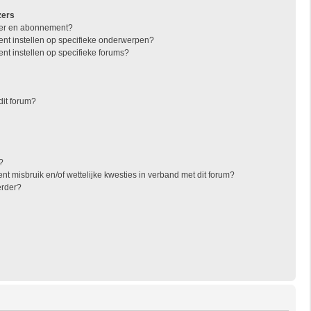
zers
jzer en abonnement?
nt instellen op specifieke onderwerpen?
nt instellen op specifieke forums?
dit forum?
?
t misbruik en/of wettelijke kwesties in verband met dit forum?
erder?