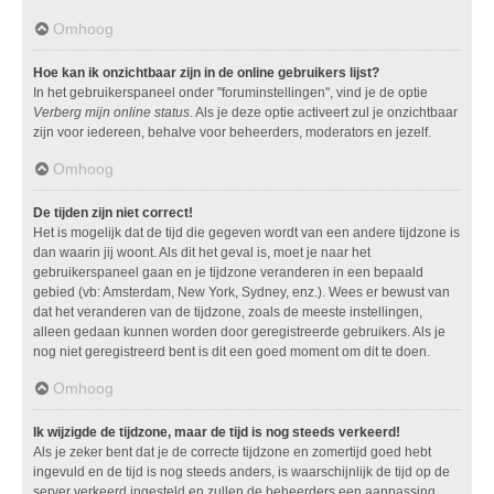
Omhoog
Hoe kan ik onzichtbaar zijn in de online gebruikers lijst?
In het gebruikerspaneel onder "foruminstellingen", vind je de optie
Verberg mijn online status
. Als je deze optie activeert zul je onzichtbaar
zijn voor iedereen, behalve voor beheerders, moderators en jezelf.
Omhoog
De tijden zijn niet correct!
Het is mogelijk dat de tijd die gegeven wordt van een andere tijdzone is
dan waarin jij woont. Als dit het geval is, moet je naar het
gebruikerspaneel gaan en je tijdzone veranderen in een bepaald
gebied (vb: Amsterdam, New York, Sydney, enz.). Wees er bewust van
dat het veranderen van de tijdzone, zoals de meeste instellingen,
alleen gedaan kunnen worden door geregistreerde gebruikers. Als je
nog niet geregistreerd bent is dit een goed moment om dit te doen.
Omhoog
Ik wijzigde de tijdzone, maar de tijd is nog steeds verkeerd!
Als je zeker bent dat je de correcte tijdzone en zomertijd goed hebt
ingevuld en de tijd is nog steeds anders, is waarschijnlijk de tijd op de
server verkeerd ingesteld en zullen de beheerders een aanpassing