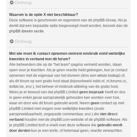
Omhoog
Waarom is de optie X niet beschikbaar?
Deze software is geschreven en eigendom van de phpBB-Groep. Als je
denkt dat een bepaalde optie toegevoegd moet worden, bezoek dan de
phpBB Ideeën sectie
.
Omhoog
Met wie moet ik contact opnemen omtrent misbruik en/of wettelijke
kwesties in verband met dit forum?
Alle beheerders die op de "het team"-pagina vermeld worden, staan
open voor je klachten. Als je geen reactie hebt gekregen, kun je contact
opnemen met de eigenaar van het domein (dmv een
whois lookup
) of,
als dit forum op een gratis host staat (bijvoorbeeld xsbb.nl, nl.forums.cc,
dotbb.be, enz.), het beheer of misbruik-afdeling van de gratis host.
Wees je er bewust van dat phpBB Limited
geen inspraak
heeft en dus
in geen enkel geval aansprakelijk gehouden kan worden over hoe,
waar en door wie dit forum gebruikt wordt. Neem
geen
contact op met
phpBB Limited met vragen over wettelijke kwesties (zoals
aanspreekbaarheid, ongepaste commentaar, enz.) die
niet direct
verband
houden met de phpBB.com-website of de phpBB-software. Als
je phpBB Limited toch e-mailt over deze software die
gebruikt wordt
door derden
kun je een korte, of helemaal geen, reactie verwachten.