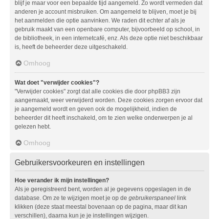
blijf je maar voor een bepaalde tijd aangemeld. Zo wordt vermeden dat
anderen je account misbruiken. Om aangemeld te blijven, moet je bij
het aanmelden die optie aanvinken. We raden dit echter af als je
gebruik maakt van een openbare computer, bijvoorbeeld op school, in
de bibliotheek, in een internetcafé, enz. Als deze optie niet beschikbaar
is, heeft de beheerder deze uitgeschakeld.
Omhoog
Wat doet "verwijder cookies"?
"Verwijder cookies" zorgt dat alle cookies die door phpBB3 zijn
aangemaakt, weer verwijderd worden. Deze cookies zorgen ervoor dat
je aangemeld wordt en geven ook de mogelijkheid, indien de
beheerder dit heeft inschakeld, om te zien welke onderwerpen je al
gelezen hebt.
Omhoog
Gebruikersvoorkeuren en instellingen
Hoe verander ik mijn instellingen?
Als je geregistreerd bent, worden al je gegevens opgeslagen in de
database. Om ze te wijzigen moet je op de
gebruikerspaneel
link
klikken (deze staat meestal bovenaan op de pagina, maar dit kan
verschillen), daarna kun je je instellingen wijzigen.