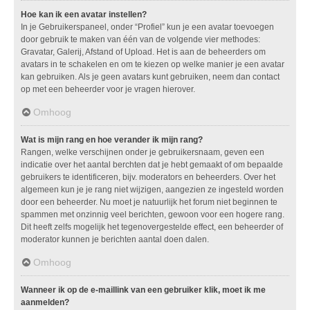
Hoe kan ik een avatar instellen?
In je Gebruikerspaneel, onder “Profiel” kun je een avatar toevoegen
door gebruik te maken van één van de volgende vier methodes:
Gravatar, Galerij, Afstand of Upload. Het is aan de beheerders om
avatars in te schakelen en om te kiezen op welke manier je een avatar
kan gebruiken. Als je geen avatars kunt gebruiken, neem dan contact
op met een beheerder voor je vragen hierover.
Omhoog
Wat is mijn rang en hoe verander ik mijn rang?
Rangen, welke verschijnen onder je gebruikersnaam, geven een
indicatie over het aantal berchten dat je hebt gemaakt of om bepaalde
gebruikers te identificeren, bijv. moderators en beheerders. Over het
algemeen kun je je rang niet wijzigen, aangezien ze ingesteld worden
door een beheerder. Nu moet je natuurlijk het forum niet beginnen te
spammen met onzinnig veel berichten, gewoon voor een hogere rang.
Dit heeft zelfs mogelijk het tegenovergestelde effect, een beheerder of
moderator kunnen je berichten aantal doen dalen.
Omhoog
Wanneer ik op de e-maillink van een gebruiker klik, moet ik me
aanmelden?