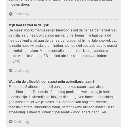
moeten doen.
Omhoog
Mijn taal zit niet in de lijst!
De meest voorkomende reden hiervoor is dat de beheerder je taal niet
geïnstalleerd heeft, of dat nog niemand het forum in je taal vertaald
heeft. Je kunt altijd aan de beheerder vragen of hij het talenpakket, dat
je nodig hebt, wil installeren. Indien het nog niet bestaat, mag je gerust
de vertaling maken. Meer informatie hieromtrent kan gevonden worden
op de website van phpBB Limited (de link staat onderaan iedere
pagina).
Omhoog
Wat zijn de afbeeldingen naast mijn gebruikersnaam?
Er kunnen 2 afbeeldingen bij een gebruikersnaam staan als je
berichten leest. De eerste afbeelding geeft aan welke rang je hebt,
meestal zijn dit sterretjes of blokjes die aangeven hoeveel berichten je
geplaatst hebt of wat je status is. Hieronder kan nog een tweede,
meestal grotere, afbeelding staan, beter bekend als een avatar. Deze
afbeelding is meestal uniek of persoonlijk voor iedere gebruiker.
Omhoog