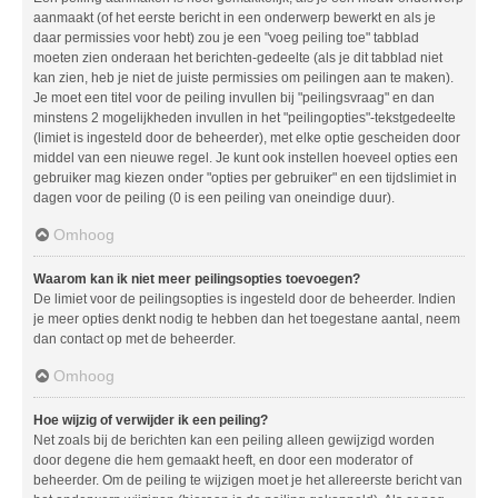
aanmaakt (of het eerste bericht in een onderwerp bewerkt en als je
daar permissies voor hebt) zou je een "voeg peiling toe" tabblad
moeten zien onderaan het berichten-gedeelte (als je dit tabblad niet
kan zien, heb je niet de juiste permissies om peilingen aan te maken).
Je moet een titel voor de peiling invullen bij "peilingsvraag" en dan
minstens 2 mogelijkheden invullen in het "peilingopties"-tekstgedeelte
(limiet is ingesteld door de beheerder), met elke optie gescheiden door
middel van een nieuwe regel. Je kunt ook instellen hoeveel opties een
gebruiker mag kiezen onder "opties per gebruiker" en een tijdslimiet in
dagen voor de peiling (0 is een peiling van oneindige duur).
Omhoog
Waarom kan ik niet meer peilingsopties toevoegen?
De limiet voor de peilingsopties is ingesteld door de beheerder. Indien
je meer opties denkt nodig te hebben dan het toegestane aantal, neem
dan contact op met de beheerder.
Omhoog
Hoe wijzig of verwijder ik een peiling?
Net zoals bij de berichten kan een peiling alleen gewijzigd worden
door degene die hem gemaakt heeft, en door een moderator of
beheerder. Om de peiling te wijzigen moet je het allereerste bericht van