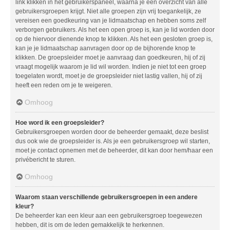
link klikken in het gebruikerspaneel, waarna je een overzicht van alle
gebruikersgroepen krijgt. Niet alle groepen zijn vrij toegankelijk, ze
vereisen een goedkeuring van je lidmaatschap en hebben soms zelf
verborgen gebruikers. Als het een open groep is, kan je lid worden door
op de hiervoor dienende knop te klikken. Als het een gesloten groep is,
kan je je lidmaatschap aanvragen door op de bijhorende knop te
klikken. De groepsleider moet je aanvraag dan goedkeuren, hij of zij
vraagt mogelijk waarom je lid wil worden. Indien je niet tot een groep
toegelaten wordt, moet je de groepsleider niet lastig vallen, hij of zij
heeft een reden om je te weigeren.
Omhoog
Hoe word ik een groepsleider?
Gebruikersgroepen worden door de beheerder gemaakt, deze beslist
dus ook wie de groepsleider is. Als je een gebruikersgroep wil starten,
moet je contact opnemen met de beheerder, dit kan door hem/haar een
privébericht te sturen.
Omhoog
Waarom staan verschillende gebruikersgroepen in een andere
kleur?
De beheerder kan een kleur aan een gebruikersgroep toegewezen
hebben, dit is om de leden gemakkelijk te herkennen.