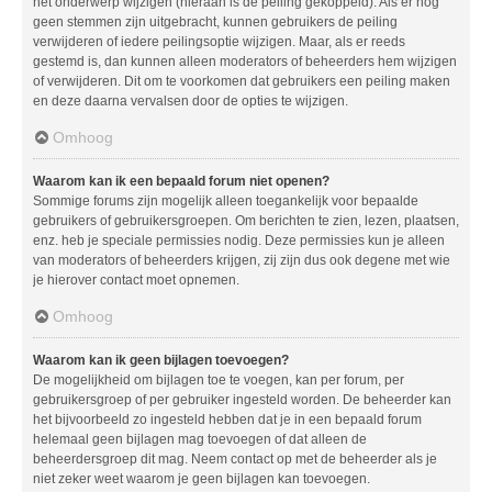
het onderwerp wijzigen (hieraan is de peiling gekoppeld). Als er nog
geen stemmen zijn uitgebracht, kunnen gebruikers de peiling
verwijderen of iedere peilingsoptie wijzigen. Maar, als er reeds
gestemd is, dan kunnen alleen moderators of beheerders hem wijzigen
of verwijderen. Dit om te voorkomen dat gebruikers een peiling maken
en deze daarna vervalsen door de opties te wijzigen.
Omhoog
Waarom kan ik een bepaald forum niet openen?
Sommige forums zijn mogelijk alleen toegankelijk voor bepaalde
gebruikers of gebruikersgroepen. Om berichten te zien, lezen, plaatsen,
enz. heb je speciale permissies nodig. Deze permissies kun je alleen
van moderators of beheerders krijgen, zij zijn dus ook degene met wie
je hierover contact moet opnemen.
Omhoog
Waarom kan ik geen bijlagen toevoegen?
De mogelijkheid om bijlagen toe te voegen, kan per forum, per
gebruikersgroep of per gebruiker ingesteld worden. De beheerder kan
het bijvoorbeeld zo ingesteld hebben dat je in een bepaald forum
helemaal geen bijlagen mag toevoegen of dat alleen de
beheerdersgroep dit mag. Neem contact op met de beheerder als je
niet zeker weet waarom je geen bijlagen kan toevoegen.