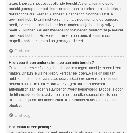
wijzig
knop van het desbetreffende bericht. Als er al iemand op je
bericht gereageerd heeft, komt er onderaan je bericht een klein tekstje
dat zegt hoeveel keer en wanneer je het bericht voor het laatst je
gewijzigd hebt. Dit zal niet verschijnen als nog niemand gereageerd
heeft, evenmin als een beheerder of moderator je bericht gewijzigd
heeft. Zij kunnen wel een mededeling toevoegen, waarom ze je bericht
gewijzigd hebben. Het verwijderen van een bericht is niet meer
mogelijk zodra er iemand op gereageerd heeft.
Omhoog
Hoe voeg ik een onderschrift toe aan mijn bericht?
Om een onderschrift aan je bericht toe te voegen, moet je er eerst één
maken. Dit kun je via het gebruikerspaneel doen. Als je dit gedaan
hebt, kun je de optie
voeg mijn onderschrift toe
aanvinken als je een
bericht plaatst. Je kunt er ook voor zorgen dat je onderschrift
automatisch aan ieder nieuw bericht wordt toegevoegd. Dit doe je door
de bijhorende optie te activeren in het gebruikerspaneel (het is nog
altijd mogelijk om het onderschrift uit te schakelen als je het bericht
plaatst).
Omhoog
Hoe maak ik een peiling?
Een peiling aanmaken is heel gemakkelijk, als je een nieuw onderwerp