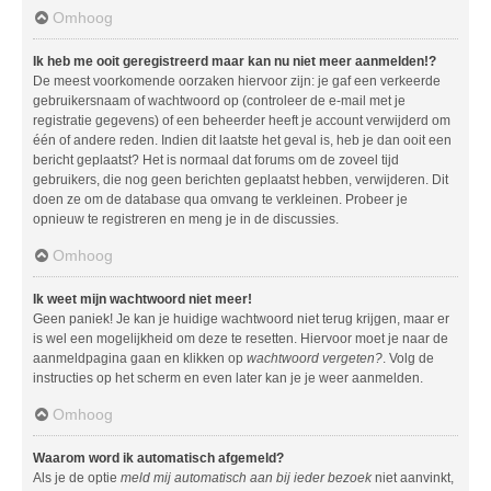
Omhoog
Ik heb me ooit geregistreerd maar kan nu niet meer aanmelden!?
De meest voorkomende oorzaken hiervoor zijn: je gaf een verkeerde
gebruikersnaam of wachtwoord op (controleer de e-mail met je
registratie gegevens) of een beheerder heeft je account verwijderd om
één of andere reden. Indien dit laatste het geval is, heb je dan ooit een
bericht geplaatst? Het is normaal dat forums om de zoveel tijd
gebruikers, die nog geen berichten geplaatst hebben, verwijderen. Dit
doen ze om de database qua omvang te verkleinen. Probeer je
opnieuw te registreren en meng je in de discussies.
Omhoog
Ik weet mijn wachtwoord niet meer!
Geen paniek! Je kan je huidige wachtwoord niet terug krijgen, maar er
is wel een mogelijkheid om deze te resetten. Hiervoor moet je naar de
aanmeldpagina gaan en klikken op
wachtwoord vergeten?
. Volg de
instructies op het scherm en even later kan je je weer aanmelden.
Omhoog
Waarom word ik automatisch afgemeld?
Als je de optie
meld mij automatisch aan bij ieder bezoek
niet aanvinkt,