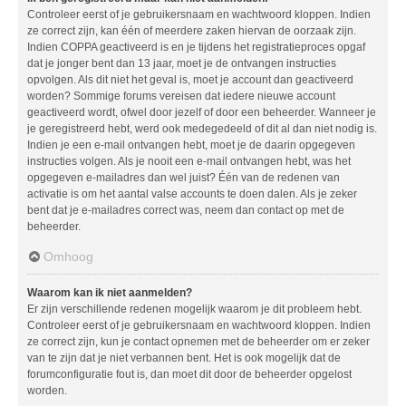
Controleer eerst of je gebruikersnaam en wachtwoord kloppen. Indien
ze correct zijn, kan één of meerdere zaken hiervan de oorzaak zijn.
Indien COPPA geactiveerd is en je tijdens het registratieproces opgaf
dat je jonger bent dan 13 jaar, moet je de ontvangen instructies
opvolgen. Als dit niet het geval is, moet je account dan geactiveerd
worden? Sommige forums vereisen dat iedere nieuwe account
geactiveerd wordt, ofwel door jezelf of door een beheerder. Wanneer je
je geregistreerd hebt, werd ook medegedeeld of dit al dan niet nodig is.
Indien je een e-mail ontvangen hebt, moet je de daarin opgegeven
instructies volgen. Als je nooit een e-mail ontvangen hebt, was het
opgegeven e-mailadres dan wel juist? Één van de redenen van
activatie is om het aantal valse accounts te doen dalen. Als je zeker
bent dat je e-mailadres correct was, neem dan contact op met de
beheerder.
Omhoog
Waarom kan ik niet aanmelden?
Er zijn verschillende redenen mogelijk waarom je dit probleem hebt.
Controleer eerst of je gebruikersnaam en wachtwoord kloppen. Indien
ze correct zijn, kun je contact opnemen met de beheerder om er zeker
van te zijn dat je niet verbannen bent. Het is ook mogelijk dat de
forumconfiguratie fout is, dan moet dit door de beheerder opgelost
worden.