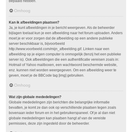
bepaald hebben.
Omhoog
Kan ik afbeeldingen plaatsen?
Ja, je kunt afbeeldingen in je bericht weergeven. Als de beheerder
bijlagen toelaat kun je een afbeelding naar het forum uploaden. Anders
moet je er voor zorgen dat de afbeelding op een andere publieke
server beschikbaar is, bijvoorbeeld
http://www.voorbeeld.com/mijn_afbeelding.gif. Linken naar een
afbeelding op je eigen computer is onmogelijk (tenzij het een publieke
server is). Ook afbeeldingen die een authentificatie vereisen zoals in:
Hotmail of Yahoo mailboxen, een wachtwoord beschermde website,
enz. kunnen niet worden weergegeven. Om een afbeelding weer te
geven, moet je de BBCode tag [img] gebruiken.
Omhoog
Wat zijn globale mededelingen?
Globale mededelingen zijn berichten die belangrijke informatie
bevatten, je komt ze dan ook op verschillende plaatsen tegen zoals
bovenaan ieder forum en in het gebruikerspaneel. Of je al dan niet
globale mededelingen kan plaatsen hangt af van de vereiste
permissies, deze zijn ingesteld door de beheerder.