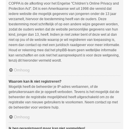
COPPA is de afkorting voor het Engelse "Children’s Online Privacy and
Protection Act". Dit is een Amerikaanse wet uit 1998 die vereist dat
iedere website die mogelijk gegevens van jongeren onder de 13 jaar
verzamelt, hiervoor de toestemming heeft van de ouders. Deze
toestemming moet schriftelijk of op een andere wijze gegeven worden,
zodat de ouders weten dat de website persoonlijke gegevens van hun
kind, jonger dan 13, heeft. Indien je niet zeker bent of deze wet al dan
niet op jou of de website waarop je wil registreren van toepassing is,
neem dan contact op met een juridisch raadgever voor meer informatie.
Houd er rekening mee dat het phpBB-team geen wettelijke informatie
kan verschaffen en ook niet het aanspreekpunt is voor deze wetgeving,
tenzij dit hieronder vermeld wordt.
Omhoog
Waarom kan ik niet registreren?
Mogelijk heeft de beheerder je IP-adres verbannen, of de
gebruikersnaam die je opgeeft verboden. Tevens is het mogelijk dat de
beheerder de registratie mogelijkheid heeft uitgeschakeld om zo de
registratie van nieuwe gebruikers te voorkomen. Neem contact op met
de beheerder voor verdere hulp.
Omhoog
Ik ben geregistreerd maar kan niet aanmelden!