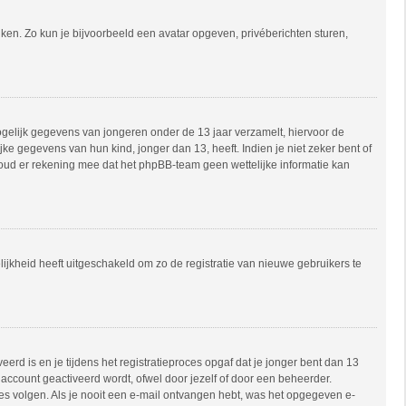
uiken. Zo kun je bijvoorbeeld een avatar opgeven, privéberichten sturen,
mogelijk gegevens van jongeren onder de 13 jaar verzamelt, hiervoor de
e gegevens van hun kind, jonger dan 13, heeft. Indien je niet zeker bent of
 Houd er rekening mee dat het phpBB-team geen wettelijke informatie kan
ijkheid heeft uitgeschakeld om zo de registratie van nieuwe gebruikers te
rd is en je tijdens het registratieproces opgaf dat je jonger bent dan 13
account geactiveerd wordt, ofwel door jezelf of door een beheerder.
ies volgen. Als je nooit een e-mail ontvangen hebt, was het opgegeven e-