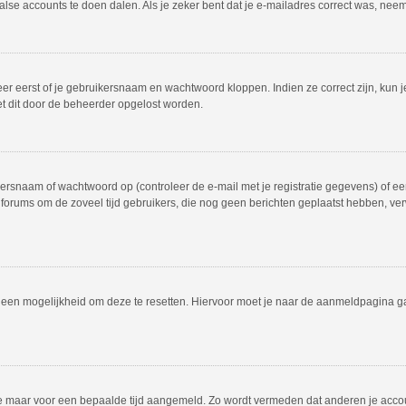
valse accounts te doen dalen. Als je zeker bent dat je e-mailadres correct was, ne
er eerst of je gebruikersnaam en wachtwoord kloppen. Indien ze correct zijn, kun j
et dit door de beheerder opgelost worden.
rsnaam of wachtwoord op (controleer de e-mail met je registratie gegevens) of een
dat forums om de zoveel tijd gebruikers, die nog geen berichten geplaatst hebben, 
el een mogelijkheid om deze te resetten. Hiervoor moet je naar de aanmeldpagina 
f je maar voor een bepaalde tijd aangemeld. Zo wordt vermeden dat anderen je acco