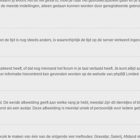
 waarin jij woont. Als dit het geval is, moet je naar het gebruikerspaneel gaan en 
 de meeste instellingen, alleen gedaan kunnen worden door geregistreerde gebruike
 en de tijd is nog steeds anders, is waarschijnlijk de tijd op de server verkeerd i
eerd heeft, of dat nog niemand het forum in je taal vertaald heeft. Je kunt altijd a
 Meer informatie hieromtrent kan gevonden worden op de website van phpBB Limited 
De eerste afbeelding geeft aan welke rang je hebt, meestal zijn dit sterretjes of bl
nd als een avatar. Deze afbeelding is meestal uniek of persoonlijk voor iedere geb
bruik te maken van één van de volgende vier methodes: Gravatar, Galerij, Afstand 