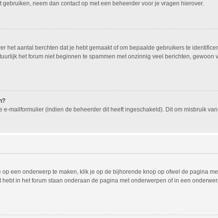
nt gebruiken, neem dan contact op met een beheerder voor je vragen hierover.
 het aantal berchten dat je hebt gemaakt of om bepaalde gebruikers te identificer
urlijk het forum niet beginnen te spammen met onzinnig veel berichten, gewoon voo
n?
e-mailformulier (indien de beheerder dit heeft ingeschakeld). Dit om misbruik v
 op een onderwerp te maken, klik je op de bijhorende knop op ofwel de pagina met
 hebt in het forum staan onderaan de pagina met onderwerpen of in een onderwerp