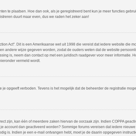
hten te plaatsen. Hoe dan ook, als je geregistreerd bent kun je meer functies gebr
istreren duurt maar even, dus we raden het zeker aan!
tion Act". Dit is een Amerikaanse wet uit 1998 die vereist dat iedere website die 
en andere wijze gegeven worden, zodat de ouders weten dat de website persoonlijk
passing is, neem dan contact op met een juridisch raadgever voor meer informatie.
 hieronder vermeld wordt.
 je opgeeft verboden. Tevens is het mogelijk dat de beheerder de registratie mogel
ct zijn, kan één of meerdere zaken hiervan de oorzaak zijn. Indien COPPA geactivee
moet je account dan geactiveerd worden? Sommige forums vereisen dat iedere nieuwe 
odig is. Indien je een e-mail ontvangen hebt, moet je de daarin opgegeven instruct