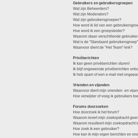
Gebruikers en gebruikersgroepen
Wat zijn Beheerders?
Wat zijn Moderators?
Wat zijn gebruikersgroepen?
Hoe word ik lid van een gebruikersgro
Hoe word ik een groepsleider?
Waarom staan verschillende gebruiker
Wat is de "Standaard gebruikersgroep
Waarvoor dient de "Het Team"-link?
Privéberichten
Ik kan geen privéberichten sturen!
Ik blijf ongewenste privéberichten ont
Ik heb spam of een e-mail met ongepa
Vrienden en vijanden
Waarvoor dient mijn vrienden- en vijan
Hoe verwijder of voeg ik gebruikers toe
Forums doorzoeken
Hoe doorzoek ik het forum?
Waarom levert mijn zoekopdracht geen
Waarom resulteert mijn zoekopdracht 
Hoe zoek ik een gebruiker?
Hoe kan ik mijn eigen berichten en o