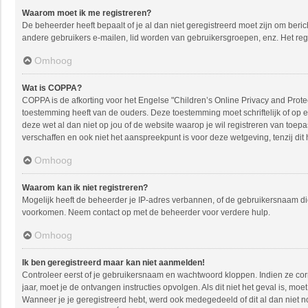
Waarom moet ik me registreren?
De beheerder heeft bepaalt of je al dan niet geregistreerd moet zijn om beric
andere gebruikers e-mailen, lid worden van gebruikersgroepen, enz. Het reg
Omhoog
Wat is COPPA?
COPPA is de afkorting voor het Engelse "Children’s Online Privacy and Protec
toestemming heeft van de ouders. Deze toestemming moet schriftelijk of op e
deze wet al dan niet op jou of de website waarop je wil registreren van toe
verschaffen en ook niet het aanspreekpunt is voor deze wetgeving, tenzij dit
Omhoog
Waarom kan ik niet registreren?
Mogelijk heeft de beheerder je IP-adres verbannen, of de gebruikersnaam die
voorkomen. Neem contact op met de beheerder voor verdere hulp.
Omhoog
Ik ben geregistreerd maar kan niet aanmelden!
Controleer eerst of je gebruikersnaam en wachtwoord kloppen. Indien ze corre
jaar, moet je de ontvangen instructies opvolgen. Als dit niet het geval is, 
Wanneer je je geregistreerd hebt, werd ook medegedeeld of dit al dan niet n