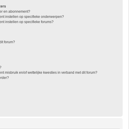
zers
jzer en abonnement?
nt instellen op specifieke onderwerpen?
nt instellen op specifieke forums?
dit forum?
?
t misbruik en/of wettelijke kwesties in verband met dit forum?
erder?