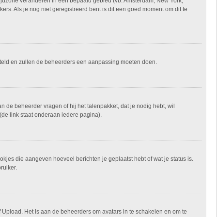
je tijdzone veranderen in een bepaald gebied (vb: Amsterdam, New York,
rs. Als je nog niet geregistreerd bent is dit een goed moment om dit te
ngesteld en zullen de beheerders een aanpassing moeten doen.
an de beheerder vragen of hij het talenpakket, dat je nodig hebt, wil
(de link staat onderaan iedere pagina).
okjes die aangeven hoeveel berichten je geplaatst hebt of wat je status is.
ruiker.
of Upload. Het is aan de beheerders om avatars in te schakelen en om te