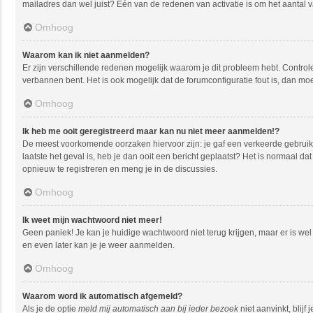
mailadres dan wel juist? Één van de redenen van activatie is om het aantal 
Omhoog
Waarom kan ik niet aanmelden?
Er zijn verschillende redenen mogelijk waarom je dit probleem hebt. Controle
verbannen bent. Het is ook mogelijk dat de forumconfiguratie fout is, dan mo
Omhoog
Ik heb me ooit geregistreerd maar kan nu niet meer aanmelden!?
De meest voorkomende oorzaken hiervoor zijn: je gaf een verkeerde gebruike
laatste het geval is, heb je dan ooit een bericht geplaatst? Het is normaal 
opnieuw te registreren en meng je in de discussies.
Omhoog
Ik weet mijn wachtwoord niet meer!
Geen paniek! Je kan je huidige wachtwoord niet terug krijgen, maar er is w
en even later kan je je weer aanmelden.
Omhoog
Waarom word ik automatisch afgemeld?
Als je de optie
meld mij automatisch aan bij ieder bezoek
niet aanvinkt, blij