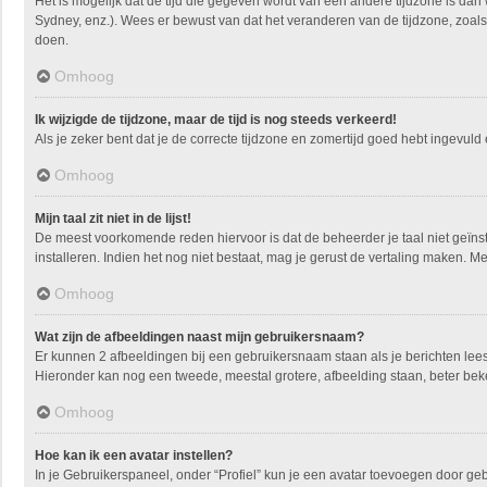
Het is mogelijk dat de tijd die gegeven wordt van een andere tijdzone is dan
Sydney, enz.). Wees er bewust van dat het veranderen van de tijdzone, zoals
doen.
Omhoog
Ik wijzigde de tijdzone, maar de tijd is nog steeds verkeerd!
Als je zeker bent dat je de correcte tijdzone en zomertijd goed hebt ingevuld
Omhoog
Mijn taal zit niet in de lijst!
De meest voorkomende reden hiervoor is dat de beheerder je taal niet geïnstall
installeren. Indien het nog niet bestaat, mag je gerust de vertaling maken.
Omhoog
Wat zijn de afbeeldingen naast mijn gebruikersnaam?
Er kunnen 2 afbeeldingen bij een gebruikersnaam staan als je berichten leest. 
Hieronder kan nog een tweede, meestal grotere, afbeelding staan, beter beke
Omhoog
Hoe kan ik een avatar instellen?
In je Gebruikerspaneel, onder “Profiel” kun je een avatar toevoegen door ge