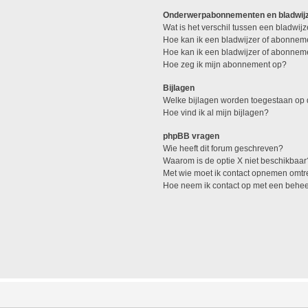
Onderwerpabonnementen en bladwij
Wat is het verschil tussen een bladwi
Hoe kan ik een bladwijzer of abonneme
Hoe kan ik een bladwijzer of abonneme
Hoe zeg ik mijn abonnement op?
Bijlagen
Welke bijlagen worden toegestaan op 
Hoe vind ik al mijn bijlagen?
phpBB vragen
Wie heeft dit forum geschreven?
Waarom is de optie X niet beschikbaar
Met wie moet ik contact opnemen omtren
Hoe neem ik contact op met een behe