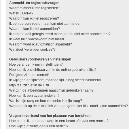
Aanmeld- en registratievragen
Waarom moet ik me registreren?
Wat is COPPA?
Waarom kan ik niet registreren?
Ik ben geregistreerd maar kan niet aanmelden!
Waarom kan ik niet aanmelden?
Ik heb me ooit geregistreerd maar kan nu niet meer aanmelden!?
Ik weet mijn wachtwoord niet meer!
Waarom word ik automatisch afgemeld?
Wat doet "verwijder cookies"?
Gebruikersvoorkeuren en instellingen
Hoe verander ik mijn instellingen?
Hoe kan ik onzichtbaar zijn in de online gebruikers lijst?
De tijden zijn niet correct!
Ik wijzigde de tijdzone, maar de tijd is nog steeds verkeerd!
Mijn taal zit niet in de lijst!
Wat zijn de afbeeldingen naast mijn gebruikersnaam?
Hoe kan ik een avatar instellen?
Wat is mijn rang en hoe verander ik mijn rang?
Wanneer ik op de e-maillink van een gebruiker klik, moet ik me aanmelden?
Vragen in verband met het plaatsen van berichten
Hoe plaats ik een onderwerp in een forum of maak een reactie?
Hoe wijzig of verwijder ik een bericht?