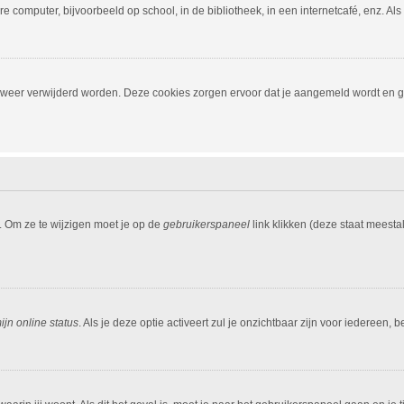
 computer, bijvoorbeeld op school, in de bibliotheek, in een internetcafé, enz. Al
, weer verwijderd worden. Deze cookies zorgen ervoor dat je aangemeld wordt en ge
. Om ze te wijzigen moet je op de
gebruikerspaneel
link klikken (deze staat meesta
jn online status
. Als je deze optie activeert zul je onzichtbaar zijn voor iedereen,