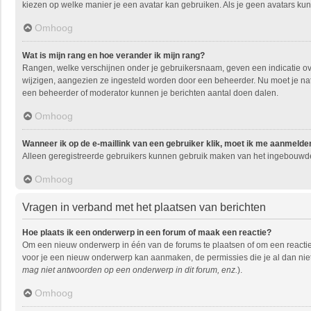
kiezen op welke manier je een avatar kan gebruiken. Als je geen avatars ku
Omhoog
Wat is mijn rang en hoe verander ik mijn rang?
Rangen, welke verschijnen onder je gebruikersnaam, geven een indicatie over
wijzigen, aangezien ze ingesteld worden door een beheerder. Nu moet je natu
een beheerder of moderator kunnen je berichten aantal doen dalen.
Omhoog
Wanneer ik op de e-maillink van een gebruiker klik, moet ik me aanmelde
Alleen geregistreerde gebruikers kunnen gebruik maken van het ingebouwde 
Omhoog
Vragen in verband met het plaatsen van berichten
Hoe plaats ik een onderwerp in een forum of maak een reactie?
Om een nieuw onderwerp in één van de forums te plaatsen of om een reactie
voor je een nieuw onderwerp kan aanmaken, de permissies die je al dan niet
mag niet antwoorden op een onderwerp in dit forum, enz.
).
Omhoog