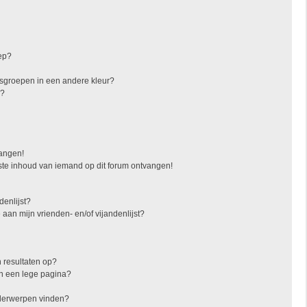
ep?
sgroepen in een andere kleur?
"?
vangen!
ste inhoud van iemand op dit forum ontvangen!
denlijst?
 aan mijn vrienden- en/of vijandenlijst?
 resultaten op?
in een lege pagina?
nderwerpen vinden?