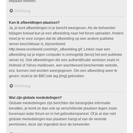
bepaald hebben.
Omhoog
Kan ik afbeeldingen plaatsen?
Ja, je kunt afbeeldingen in je bericht weergeven. Als de beheerder
bijlagen toelaat kun je een afbeelding naar het forum uploaden. Anders
moet je er voor zorgen dat de afbeelding op een andere publieke
server beschikbaar is, bijvoorbeeld
http://www.voorbeeld.com/mijn_afbeelding.gif. Linken naar een
afbeelding op je eigen computer is onmogelijk (tenzij het een publieke
server is). Ook afbeeldingen die een authentificatie vereisen zoals in:
Hotmail of Yahoo mailboxen, een wachtwoord beschermde website,
enz. kunnen niet worden weergegeven. Om een afbeelding weer te
geven, moet je de BBCode tag [img] gebruiken.
Omhoog
Wat zijn globale mededelingen?
Globale mededelingen zijn berichten die belangrijke informatie
bevatten, je komt ze dan ook op verschillende plaatsen tegen zoals
bovenaan ieder forum en in het gebruikerspaneel. Of je al dan niet
globale mededelingen kan plaatsen hangt af van de vereiste
permissies, deze zijn ingesteld door de beheerder.