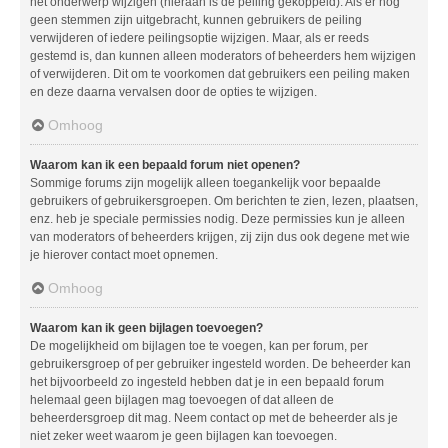
het onderwerp wijzigen (hieraan is de peiling gekoppeld). Als er nog
geen stemmen zijn uitgebracht, kunnen gebruikers de peiling
verwijderen of iedere peilingsoptie wijzigen. Maar, als er reeds
gestemd is, dan kunnen alleen moderators of beheerders hem wijzigen
of verwijderen. Dit om te voorkomen dat gebruikers een peiling maken
en deze daarna vervalsen door de opties te wijzigen.
Omhoog
Waarom kan ik een bepaald forum niet openen?
Sommige forums zijn mogelijk alleen toegankelijk voor bepaalde
gebruikers of gebruikersgroepen. Om berichten te zien, lezen, plaatsen,
enz. heb je speciale permissies nodig. Deze permissies kun je alleen
van moderators of beheerders krijgen, zij zijn dus ook degene met wie
je hierover contact moet opnemen.
Omhoog
Waarom kan ik geen bijlagen toevoegen?
De mogelijkheid om bijlagen toe te voegen, kan per forum, per
gebruikersgroep of per gebruiker ingesteld worden. De beheerder kan
het bijvoorbeeld zo ingesteld hebben dat je in een bepaald forum
helemaal geen bijlagen mag toevoegen of dat alleen de
beheerdersgroep dit mag. Neem contact op met de beheerder als je
niet zeker weet waarom je geen bijlagen kan toevoegen.