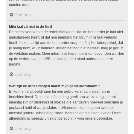
moeten doen.
Omhoog
Mijn taal zit niet in de lijst!
De meest voorkomende reden hiervoor is dat de beheerder je taal niet
geïnstalleerd heeft, of dat nog niemand het forum in je taal vertaald
heeft. Je kunt altijd aan de beheerder vragen of hij het talenpakket, dat
je nodig hebt, wil installeren. Indien het nog niet bestaat, mag je gerust
de vertaling maken. Meer informatie hieromtrent kan gevonden worden
op de website van phpBB Limited (de link staat onderaan iedere
pagina).
Omhoog
Wat zijn de afbeeldingen naast mijn gebruikersnaam?
Er kunnen 2 afbeeldingen bij een gebruikersnaam staan als je
berichten leest. De eerste afbeelding geeft aan welke rang je hebt,
meestal zijn dit sterretjes of blokjes die aangeven hoeveel berichten je
geplaatst hebt of wat je status is. Hieronder kan nog een tweede,
meestal grotere, afbeelding staan, beter bekend als een avatar. Deze
afbeelding is meestal uniek of persoonlijk voor iedere gebruiker.
Omhoog