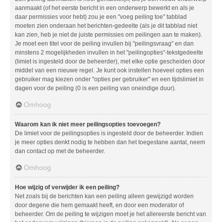
aanmaakt (of het eerste bericht in een onderwerp bewerkt en als je
daar permissies voor hebt) zou je een "voeg peiling toe" tabblad
moeten zien onderaan het berichten-gedeelte (als je dit tabblad niet
kan zien, heb je niet de juiste permissies om peilingen aan te maken).
Je moet een titel voor de peiling invullen bij "peilingsvraag" en dan
minstens 2 mogelijkheden invullen in het "peilingopties"-tekstgedeelte
(limiet is ingesteld door de beheerder), met elke optie gescheiden door
middel van een nieuwe regel. Je kunt ook instellen hoeveel opties een
gebruiker mag kiezen onder "opties per gebruiker" en een tijdslimiet in
dagen voor de peiling (0 is een peiling van oneindige duur).
Omhoog
Waarom kan ik niet meer peilingsopties toevoegen?
De limiet voor de peilingsopties is ingesteld door de beheerder. Indien
je meer opties denkt nodig te hebben dan het toegestane aantal, neem
dan contact op met de beheerder.
Omhoog
Hoe wijzig of verwijder ik een peiling?
Net zoals bij de berichten kan een peiling alleen gewijzigd worden
door degene die hem gemaakt heeft, en door een moderator of
beheerder. Om de peiling te wijzigen moet je het allereerste bericht van