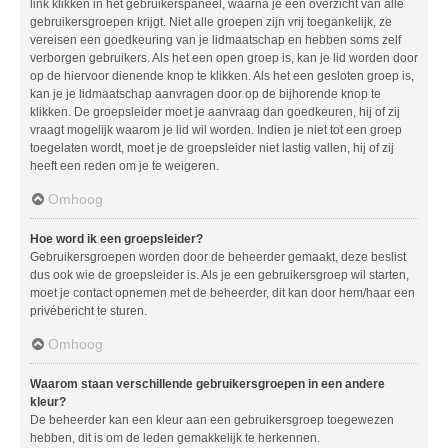
link klikken in het gebruikerspaneel, waarna je een overzicht van alle
gebruikersgroepen krijgt. Niet alle groepen zijn vrij toegankelijk, ze
vereisen een goedkeuring van je lidmaatschap en hebben soms zelf
verborgen gebruikers. Als het een open groep is, kan je lid worden door
op de hiervoor dienende knop te klikken. Als het een gesloten groep is,
kan je je lidmaatschap aanvragen door op de bijhorende knop te
klikken. De groepsleider moet je aanvraag dan goedkeuren, hij of zij
vraagt mogelijk waarom je lid wil worden. Indien je niet tot een groep
toegelaten wordt, moet je de groepsleider niet lastig vallen, hij of zij
heeft een reden om je te weigeren.
Omhoog
Hoe word ik een groepsleider?
Gebruikersgroepen worden door de beheerder gemaakt, deze beslist
dus ook wie de groepsleider is. Als je een gebruikersgroep wil starten,
moet je contact opnemen met de beheerder, dit kan door hem/haar een
privébericht te sturen.
Omhoog
Waarom staan verschillende gebruikersgroepen in een andere
kleur?
De beheerder kan een kleur aan een gebruikersgroep toegewezen
hebben, dit is om de leden gemakkelijk te herkennen.