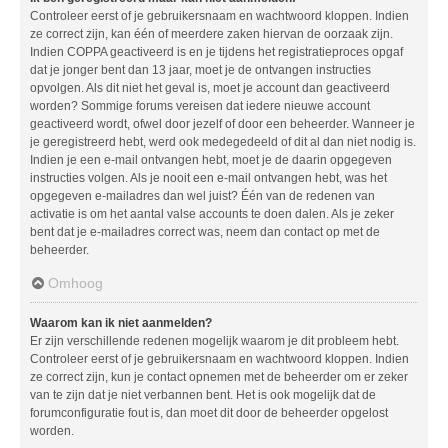
Controleer eerst of je gebruikersnaam en wachtwoord kloppen. Indien
ze correct zijn, kan één of meerdere zaken hiervan de oorzaak zijn.
Indien COPPA geactiveerd is en je tijdens het registratieproces opgaf
dat je jonger bent dan 13 jaar, moet je de ontvangen instructies
opvolgen. Als dit niet het geval is, moet je account dan geactiveerd
worden? Sommige forums vereisen dat iedere nieuwe account
geactiveerd wordt, ofwel door jezelf of door een beheerder. Wanneer je
je geregistreerd hebt, werd ook medegedeeld of dit al dan niet nodig is.
Indien je een e-mail ontvangen hebt, moet je de daarin opgegeven
instructies volgen. Als je nooit een e-mail ontvangen hebt, was het
opgegeven e-mailadres dan wel juist? Één van de redenen van
activatie is om het aantal valse accounts te doen dalen. Als je zeker
bent dat je e-mailadres correct was, neem dan contact op met de
beheerder.
Omhoog
Waarom kan ik niet aanmelden?
Er zijn verschillende redenen mogelijk waarom je dit probleem hebt.
Controleer eerst of je gebruikersnaam en wachtwoord kloppen. Indien
ze correct zijn, kun je contact opnemen met de beheerder om er zeker
van te zijn dat je niet verbannen bent. Het is ook mogelijk dat de
forumconfiguratie fout is, dan moet dit door de beheerder opgelost
worden.