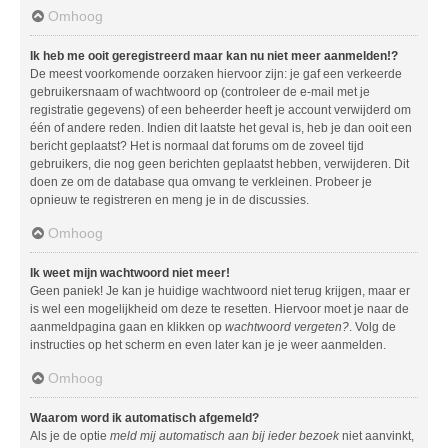
Omhoog
Ik heb me ooit geregistreerd maar kan nu niet meer aanmelden!?
De meest voorkomende oorzaken hiervoor zijn: je gaf een verkeerde
gebruikersnaam of wachtwoord op (controleer de e-mail met je
registratie gegevens) of een beheerder heeft je account verwijderd om
één of andere reden. Indien dit laatste het geval is, heb je dan ooit een
bericht geplaatst? Het is normaal dat forums om de zoveel tijd
gebruikers, die nog geen berichten geplaatst hebben, verwijderen. Dit
doen ze om de database qua omvang te verkleinen. Probeer je
opnieuw te registreren en meng je in de discussies.
Omhoog
Ik weet mijn wachtwoord niet meer!
Geen paniek! Je kan je huidige wachtwoord niet terug krijgen, maar er
is wel een mogelijkheid om deze te resetten. Hiervoor moet je naar de
aanmeldpagina gaan en klikken op
wachtwoord vergeten?
. Volg de
instructies op het scherm en even later kan je je weer aanmelden.
Omhoog
Waarom word ik automatisch afgemeld?
Als je de optie
meld mij automatisch aan bij ieder bezoek
niet aanvinkt,