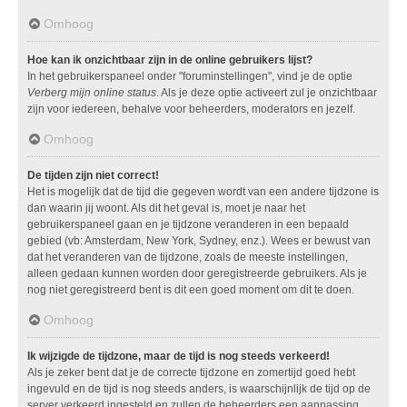
Omhoog
Hoe kan ik onzichtbaar zijn in de online gebruikers lijst?
In het gebruikerspaneel onder "foruminstellingen", vind je de optie
Verberg mijn online status
. Als je deze optie activeert zul je onzichtbaar
zijn voor iedereen, behalve voor beheerders, moderators en jezelf.
Omhoog
De tijden zijn niet correct!
Het is mogelijk dat de tijd die gegeven wordt van een andere tijdzone is
dan waarin jij woont. Als dit het geval is, moet je naar het
gebruikerspaneel gaan en je tijdzone veranderen in een bepaald
gebied (vb: Amsterdam, New York, Sydney, enz.). Wees er bewust van
dat het veranderen van de tijdzone, zoals de meeste instellingen,
alleen gedaan kunnen worden door geregistreerde gebruikers. Als je
nog niet geregistreerd bent is dit een goed moment om dit te doen.
Omhoog
Ik wijzigde de tijdzone, maar de tijd is nog steeds verkeerd!
Als je zeker bent dat je de correcte tijdzone en zomertijd goed hebt
ingevuld en de tijd is nog steeds anders, is waarschijnlijk de tijd op de
server verkeerd ingesteld en zullen de beheerders een aanpassing