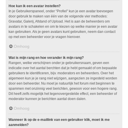
Hoe kan ik een avatar instellen?
In je Gebruikerspaneel, onder “Profiel” kun je een avatar toevoegen
door gebruik te maken van één van de volgende vier methodes:
Gravatar, Galerij, Afstand of Upload. Het is aan de beheerders om
avatars in te schakelen en om te kiezen op welke manier je een avatar
kan gebruiken. Als je geen avatars kunt gebruiken, neem dan contact
op met een beheerder voor je vragen hierover.
Omhoog
Wat is mijn rang en hoe verander ik mijn rang?
Rangen, welke verschijnen onder je gebruikersnaam, geven een
indicatie over het aantal berchten dat je hebt gemaakt of om bepaalde
gebruikers te identificeren, bijv. moderators en beheerders. Over het
algemeen kun je je rang niet wijzigen, aangezien ze ingesteld worden
door een beheerder. Nu moet je natuurlijk het forum niet beginnen te
spammen met onzinnig veel berichten, gewoon voor een hogere rang.
Dit heeft zelfs mogelijk het tegenovergestelde effect, een beheerder of
moderator kunnen je berichten aantal doen dalen.
Omhoog
Wanneer ik op de e-maillink van een gebruiker klik, moet ik me
aanmelden?