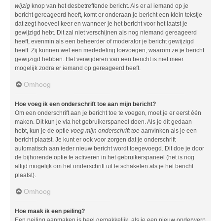
wijzig
knop van het desbetreffende bericht. Als er al iemand op je
bericht gereageerd heeft, komt er onderaan je bericht een klein tekstje
dat zegt hoeveel keer en wanneer je het bericht voor het laatst je
gewijzigd hebt. Dit zal niet verschijnen als nog niemand gereageerd
heeft, evenmin als een beheerder of moderator je bericht gewijzigd
heeft. Zij kunnen wel een mededeling toevoegen, waarom ze je bericht
gewijzigd hebben. Het verwijderen van een bericht is niet meer
mogelijk zodra er iemand op gereageerd heeft.
Omhoog
Hoe voeg ik een onderschrift toe aan mijn bericht?
Om een onderschrift aan je bericht toe te voegen, moet je er eerst één
maken. Dit kun je via het gebruikerspaneel doen. Als je dit gedaan
hebt, kun je de optie
voeg mijn onderschrift toe
aanvinken als je een
bericht plaatst. Je kunt er ook voor zorgen dat je onderschrift
automatisch aan ieder nieuw bericht wordt toegevoegd. Dit doe je door
de bijhorende optie te activeren in het gebruikerspaneel (het is nog
altijd mogelijk om het onderschrift uit te schakelen als je het bericht
plaatst).
Omhoog
Hoe maak ik een peiling?
Een peiling aanmaken is heel gemakkelijk, als je een nieuw onderwerp