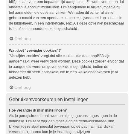
blijf je maar voor een bepaalde tijd aangemeld. Zo wordt vermeden dat
anderen je account misbruiken. Om aangemeld te blijven, moet je bij
het aanmelden die optie aanvinken. We raden dit echter af als je
gebruik maakt van een openbare computer, bijvoorbeeld op school, in
de bibliotheek, in een internetcafé, enz. Als deze optie niet beschikbaar
is, heeft de beheerder deze uitgeschakeld.
Omhoog
Wat doet "verwijder cookies"?
"Verwijder cookies" zorgt dat alle cookies die door phpBB3 zijn
aangemaakt, weer verwijderd worden. Deze cookies zorgen ervoor dat
je aangemeld wordt en geven ook de mogelijkheid, indien de
beheerder dit heeft inschakeld, om te zien welke onderwerpen je al
gelezen hebt.
Omhoog
Gebruikersvoorkeuren en instellingen
Hoe verander ik mijn instellingen?
Als je geregistreerd bent, worden al je gegevens opgeslagen in de
database. Om ze te wijzigen moet je op de
gebruikerspaneel
link
klikken (deze staat meestal bovenaan op de pagina, maar dit kan
verschillen), daarna kun je je instellingen wijzigen.