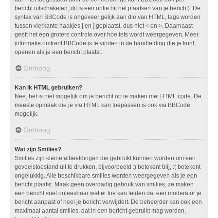
bericht uitschakelen, dit is een optie bij het plaatsen van je bericht). De
syntax van BBCode is ongeveer gelijk aan die van HTML, tags worden
tussen vierkante haakjes [ en ] geplaatst, dus niet < en >. Daarnaast
geeft het een grotere controle over hoe iets wordt weergegeven. Meer
informatie omtrent BBCode is te vinden in de handleiding die je kunt
openen als je een bericht plaatst.
Omhoog
Kan ik HTML gebruiken?
Nee, het is niet mogelijk om je bericht op te maken met HTML code. De
meeste opmaak die je via HTML kan toepassen is ook via BBCode
mogelijk.
Omhoog
Wat zijn Smilies?
Smilies zijn kleine afbeeldingen die gebruikt kunnen worden om een
gevoelstoestand uit te drukken, bijvoorbeeld :) betekent blij, :( betekent
ongelukkig. Alle beschikbare smilies worden weergegeven als je een
bericht plaatst. Maak geen overdadig gebruik van smilies, ze maken
een bericht snel onleesbaar wat er toe kan leiden dat een moderator je
bericht aanpast of heel je bericht verwijdert. De beheerder kan ook een
maximaal aantal smilies, dat in een bericht gebruikt mag worden,