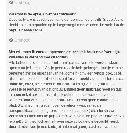
Omhoog
Waarom is de optie X niet beschikbaar?
Deze software is geschreven en eigendom van de phpBB-Groep. Als je
denkt dat een bepaalde optie toegevoegd moet worden, bezoek dan de
phpBB Ideeën sectie
.
Omhoog
Met wie moet ik contact opnemen omtrent misbruik en/of wettelijke
kwesties in verband met dit forum?
Alle beheerders die op de "het team"-pagina vermeld worden, staan
open voor je klachten. Als je geen reactie hebt gekregen, kun je contact
opnemen met de eigenaar van het domein (dmv een
whois lookup
) of,
als dit forum op een gratis host staat (bijvoorbeeld xsbb.nl, nl.forums.cc,
dotbb.be, enz.), het beheer of misbruik-afdeling van de gratis host.
Wees je er bewust van dat phpBB Limited
geen inspraak
heeft en dus
in geen enkel geval aansprakelijk gehouden kan worden over hoe,
waar en door wie dit forum gebruikt wordt. Neem
geen
contact op met
phpBB Limited met vragen over wettelijke kwesties (zoals
aanspreekbaarheid, ongepaste commentaar, enz.) die
niet direct
verband
houden met de phpBB.com-website of de phpBB-software. Als
je phpBB Limited toch e-mailt over deze software die
gebruikt wordt
door derden
kun je een korte, of helemaal geen, reactie verwachten.