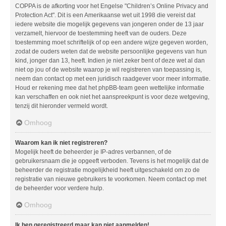
COPPA is de afkorting voor het Engelse "Children’s Online Privacy and
Protection Act". Dit is een Amerikaanse wet uit 1998 die vereist dat
iedere website die mogelijk gegevens van jongeren onder de 13 jaar
verzamelt, hiervoor de toestemming heeft van de ouders. Deze
toestemming moet schriftelijk of op een andere wijze gegeven worden,
zodat de ouders weten dat de website persoonlijke gegevens van hun
kind, jonger dan 13, heeft. Indien je niet zeker bent of deze wet al dan
niet op jou of de website waarop je wil registreren van toepassing is,
neem dan contact op met een juridisch raadgever voor meer informatie.
Houd er rekening mee dat het phpBB-team geen wettelijke informatie
kan verschaffen en ook niet het aanspreekpunt is voor deze wetgeving,
tenzij dit hieronder vermeld wordt.
Omhoog
Waarom kan ik niet registreren?
Mogelijk heeft de beheerder je IP-adres verbannen, of de
gebruikersnaam die je opgeeft verboden. Tevens is het mogelijk dat de
beheerder de registratie mogelijkheid heeft uitgeschakeld om zo de
registratie van nieuwe gebruikers te voorkomen. Neem contact op met
de beheerder voor verdere hulp.
Omhoog
Ik ben geregistreerd maar kan niet aanmelden!